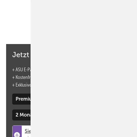
herunterladen mit folgendem Link:
https://doi.org/10.3389/fpubh.2022.946396
Das PDF dient ausschließlich dem persönlichen Gebrauch! -
Weitergehende Rechte bitte anfragen unter:
nutzungsrechte@asu-arbeitsmedizin.com
.
Jetzt weiterlesen und profitieren.
+ ASU E-Paper-Ausgabe – jeden Monat neu
+ Kostenfreien Zugang zu unserem Online-Archiv
+
Exklusive Webinare zum Vorzugspreis
Premium Mitgliedschaft
2 Monate kostenlos testen