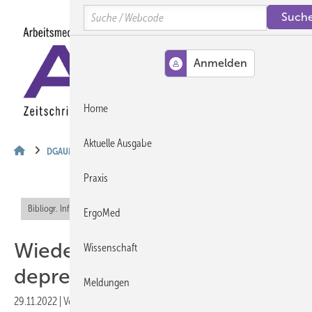
Springe
Springe
Springe
Search
auf
auf
auf
Hauptinhalt
Hauptmenü
SiteSearch
MENÜ
Home
Aktuelle Ausgabe
DGAUM
Praxis
Bibliogr. Info (RIS)
Abo-Inhalt
ErgoMed
Wiedereingliederung nach
Wissenschaft
depressiver Episode
Meldungen
29.11.2022
|
Veröffentlicht in
Ausgabe 12-2022