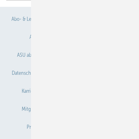
Abo- & Leserservice
AGB
Alle Inhalte chronologisch
Anmelden
Anmeldung & Registrierung
ASU abonnieren
ASU Partner
Autorenhinweise
Datenschutz
E-Paper
Gentner Verlag
Impressum
Karriere bei Gentner
Kontakt
Mediaservice
Mitgliedschaften und Engagement
Newsletter
Privacy Manager
Redaktion
RSS-Feed