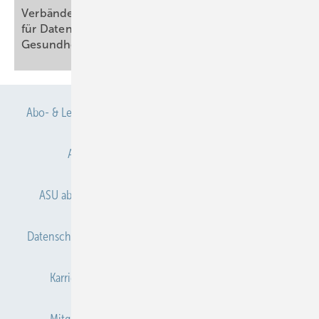
Verbändebeteiligung zum Entwurf eines Gesetzes
für Daten und digitale Innovation im
Gesundheitswesen
Abo- & Leserservice
AGB
Alle Inhalte chronologisch
Anmelden
Anmeldung & Registrierung
ASU abonnieren
ASU Partner
Autorenhinweise
Datenschutz
E-Paper
Gentner Verlag
Impressum
Karriere bei Gentner
Kontakt
Mediaservice