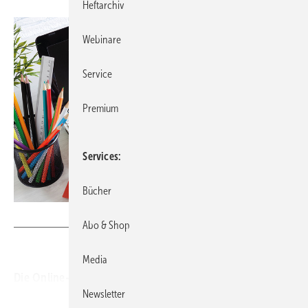
Heftarchiv
Webinare
Service
Premium
Services
Bücher
© Inna Dodor-stock.adobe.com
Abo & Shop
Media
Die Online-Plattform FortbildungsAkademie-im-Netz
Newsletter
bietet Ärztinnen und Ärzten sowie Apotheken und