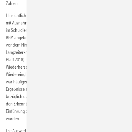
Zahlen.
Hinsichtlich demografischer Variablen zeigt sich, dass die BEM-Fälle
mit Ausnahme des Alters von der Grundgesamtheit der Bediensteten
im Schuldienst in RLP wenig abweichen. Die Bediensteten, die ein
BEM angeboten bekamen, waren im Schnitt fünf Jahre älter. Dies ist
vor dem Hintergrund des Alters als wichtigem Prädiktor für
Langzeiterkrankung jedoch zu erwarten (Prümper et al. 2015; Knieps u.
Pfaff 2018). Die häufigste empfohlene Maßnahme zur
Wiederherstellung der Arbeitsfähigkeit stellte die stufenweise
Wiedereingliederung dar. Der Grund für die AU, die zum BEM führte,
war häufiger eine physische als eine psychische Erkrankung. Die
Ergebnisse stehen damit in Bezug auf deskriptive Angaben (z. B.
bezüglich der Annahmequote sowie der AU-Gründe) im Einklang mit
den Erkenntnissen von Rose et al. (2016), die kurz nach der
Einführung des BEM für Bedienstete im Schuldienst in RLP erfasst
wurden.
Die Auswertung der BEM-Fälle im IfL zeigt eine im Vergleich zu anderen