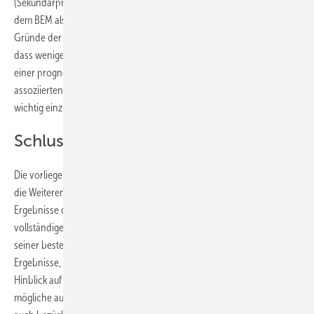
(Sekundärprävention) subsumiert. Diese könnten entsprechend vor
dem BEM als Instrument der Prävention eingesetzt werden, um die
Gründe der Arbeitsunfähigkeit in den Schulen aktiv zu verringern, so
dass weniger BEM-Fälle entstehen. Dies ist auch vor dem Hintergrund
einer prognostizierten Steigerung von Schülerzahlen und einem damit
assoziierten Lehrkräftemangel (Klemm u. Zorn 2017) als besonders
wichtig einzuschätzen.
Schlussfolgerungen
Die vorliegenden Daten zeigen, wie wichtig die Fortführung, aber auch
die Weiterentwicklung des BEM-Prozesses ist. Die positiven
Ergebnisse der vielfachen Rückkehr an den Arbeitsplatz mit
vollständiger Dienstfähigkeit bestätigen die Sinnhaftigkeit des BEMs in
seiner bestehenden Form. Gleichwohl zeigt die Diskussion der
Ergebnisse, dass Verbesserungspotenzial besteht – vor allem im
Hinblick auf den zeitnahen Beginn des BEM sowie eine eventuell
mögliche automatisierte Rückmeldung vonseiten der Schulen, aber