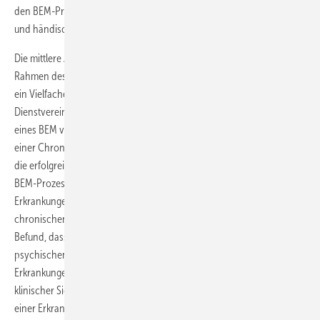
den BEM-Prozess implementiert würde, anstatt, wie aktuell, gescannt
und händisch von den Schulen verschickt zu werden.
Die mittlere AU-Zeit von knapp fünf Monaten bis zum Erstgespräch im
Rahmen des BEM verdeutlicht, dass die Dauer bis zum Gespräch um
ein Vielfaches höher ausfällt als es die gesetzlich geregelten/in der
Dienstvereinbarung geregelten sechs Wochen AU bis zum Angebot
eines BEM vorsehen. Dies ist besonders problematisch, da die Gefahr
einer Chronifizierung mit längerer Erkrankung steigt und damit auch
die erfolgreiche Wiederherstellung der Arbeitsfähigkeit mit Hilfe eines
BEM-Prozesses erschwert wird. Insbesondere bei psychischen
Erkrankungen ist eine Früherkennung zur Vermeidung von
chronischen Verläufen indiziert (Baer et al. 2011). Daher ist der
Befund, dass signifikant mehr AU-Tage bis zum Erstgespräch bei
psychischen Erkrankungen vorlagen als bei physischen
Erkrankungen, besonders problematisch. Entsprechend ist es aus
klinischer Sicht sehr wichtig, dass neben einer zeitnahen Behandlung
einer Erkrankung auch eine zeitnahe Beschäftigung mit der Rückkehr