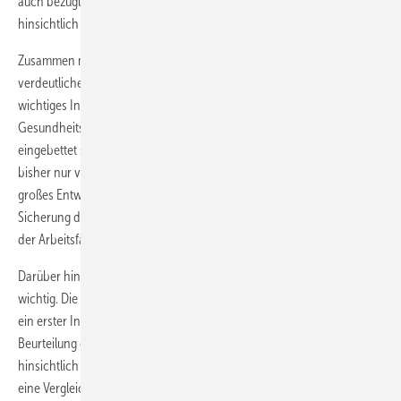
auch bezüglich der verstärkten Aufklärung und Information
hinsichtlich Sinnhaftigkeit und Mehrwert des Angebots.
Zusammen mit den Erkenntnissen von Prümper et al. (2015)
verdeutlichen die Ergebnisse dieser Untersuchung, dass BEM ein
wichtiges Instrument ist, es jedoch in ein ganzheitliches Betriebliches
Gesundheitsmanagement mit Betrieblicher Gesundheitsförderung
eingebettet sein sollte. Dies findet nach unserem Kenntnisstand
bisher nur vereinzelt an Schulen statt. Entsprechend besteht hier
großes Entwicklungspotenzial für die Schulen zur langfristigen
Sicherung der Gesundheit und damit auch dem dauerhaften Erhalt
der Arbeitsfähigkeit ihrer Bediensteten.
Darüber hinaus wäre eine umfassende Evaluation des BEM-Prozesses
wichtig. Die eingeschätzte Dienstfähigkeit am Ende des Prozesses ist
ein erster Indikator für die Wirksamkeit, jedoch nicht ausreichend zur
Beurteilung des (langfristigen) Effekts des BEM. Um exakte Aussagen
hinsichtlich der Wirksamkeit von BEM treffen zu können, wird jedoch
eine Vergleichsstichprobe benötigt. Diese Daten liegen leider nicht