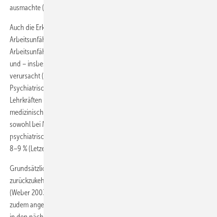
ausmachte (Letzel et al. 2017).
Auch die Erkrankungsart hat einen großen Einfluss auf die
Arbeitsunfähigkeitsdauer (AU-Dauer). Besonders viele
Arbeitsunfähigkeitstage (AU-Tage) werden durch Tumorerkrankungen
und – insbesondere bei Frauen – durch psychische Störungen
verursacht (Techniker Krankenkasse 2018; Knieps u. Pfaff 2018).
Psychiatrische Erkrankungen spielen bei der Dienstunfähigkeit von
Lehrkräften in RLP ebenfalls eine große Rolle. So waren die
medizinischen Hintergründe der zugrunde liegenden Erkrankungen
sowohl bei Männern als auch bei Frauen überwiegend (über 60 %)
psychiatrischer Art, gefolgt von internistischen Erkrankungen mit ca.
8–9 % (Letzel et al. 2017).
Grundsätzlich sinkt die Wahrscheinlichkeit, wieder in den Beruf
zurückzukehren, drastisch, je länger eine Arbeitsunfähigkeit anhält
(Weber 2003). Das unterstreicht die Notwendigkeit eines BEM. Es muss
zudem angenommen werden, dass die Relevanz von BEM an Schulen
in den nächsten Jahren und Jahrzehnten noch steigen wird.