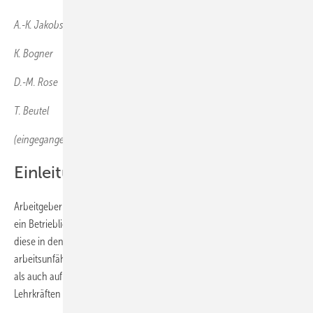
A.-K. Jakobs
K. Bogner
D.-M. Rose
T. Beutel
(eingegangen am 17.12.2018, angenommen am 28.01.2019)
Einleitung
Arbeitgeber sind nach § 167 Abs. 2 SGB IX verpflichtet, Beschäftigten
ein Betriebliches Eingliederungsmanagement (BEM) anzubieten, wenn
diese in den letzten zwölf Monaten mehr als sechs Wochen
arbeitsunfähig waren (Rose et al. 2016). Dies trifft sowohl auf private
als auch auf öffentliche Arbeitgeber zu, so dass das BEM auch
Lehrkräften als Landesbediensteten zusteht.