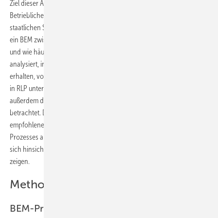
Ziel dieser Arbeit ist zum einen eine deskriptive Beschreibung des
Betrieblichen Eingliederungsmanagements bei Bediensteten im
staatlichen Schuldienst in Rheinland-Pfalz. Es wird berichtet, wie oft
ein BEM zwischen Mai 2014 und Dezember 2017 angeboten wurde
und wie häufig dieses angenommen wurde. Zum anderen wird
analysiert, inwieweit sich diejenigen Personen, die ein BEM-Angebot
erhalten, von der Grundgesamtheit der Bediensteten im Schuldienst
in RLP unterscheiden. Neben der AU-Dauer bis zum BEM werden
außerdem die Gründe für die längerfristige Arbeitsunfähigkeit
betrachtet. Darüber hinaus werden die Prozessbeteiligten, die
empfohlenen Maßnahmen und die Dienstfähigkeit am Ende des BEM-
Prozesses ausgewertet. Mittels explorativer Analyse wird überprüft, ob
sich hinsichtlich der Erkrankungsart Unterschiede in der AU-Dauer
zeigen.
Methoden
BEM-Prozess