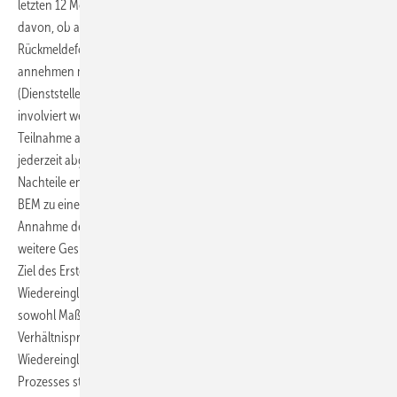
letzten 12 Monate sechs Wochen arbeitsunfähig waren – unabhängig
davon, ob am Stück oder mit Unterbrechung. Mittels standardisiertem
Rückmeldeformular soll die Lehrkraft angeben, ob sie das BEM
annehmen möchte, wer das BEM federführend begleiten soll
(Dienststellenleitung oder IfL) und ob weitere Personen im Prozess mit
involviert werden sollen (z. B. Schwerbehindertenbeauftragte). Die
Teilnahme am BEM ist freiwillig und ein begonnenes BEM kann
jederzeit abgebrochen werden, ohne dass der Person dadurch
Nachteile entstehen dürfen. Bei einem Abbruch ist es möglich, das
BEM zu einem späteren Zeitpunkt wieder aufzunehmen. Bei einer
Annahme des BEM erfolgen ein Erstgespräch sowie bei Bedarf
weitere Gespräche. Die Gespräche werden schriftlich dokumentiert.
Ziel des Erstgesprächs ist es, die Schritte festzuhalten, die der
Wiedereingliederung der Lehrkraft dienen sollen. Dazu können
sowohl Maßnahmen der Verhaltens- als auch der
Verhältnisprävention gehören, mit der stufenweisen
Wiedereingliederung als klassisches Instrument. Am Ende jedes BEM-
Prozesses steht ein schriftlicher Abschluss, in dem jedoch nur der