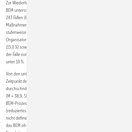
Zur Wiederherstellung der Arbeitsfähigkeit werden im Rahmen eines
BEM unterschiedliche Maßnahmen empfohlen und durchgeführt. In
243 Fällen (82,7 %) wurden eine oder mehrere
Maßnahmenempfehlungen ausgesprochen. Am häufigsten wurde die
stufenweise Wiedereingliederung (55,8 %) empfohlen.
Organisatorische Maßnahmen (20,1 %), Verweise auf Fachexperten
(15,0 %) sowie runde Tische (10,5 %) wurden ebenfalls in mehr als 10 %
der Fälle vorgeschlagen. Alle weiteren Maßnahmenvorschläge lagen
unter 10 %.
Von den unter Federführung des IfL betreuten Fällen wurden bis zum
Zeitpunkt der Auswertung 191 Fälle abgeschlossen (
Tabelle 1
). Die
durchschnittliche Dauer eines BEM-Prozesses lag bei 46,4 Wochen
(M = 38,9, SD = 35,4). 68,6 % der Bediensteten waren am Ende des
BEM-Prozesses voll dienstfähig, 5,2 % eingeschränkt dienstfähig
(reduziertes Deputat) und 8,9 % dienstunfähig. In 12,6 % der Fälle lagen
nicht definierte sonstige Ergebnisse für das BEM vor. Bei 4,7 % wurde
das BEM ohne Abschlussgespräch beendet, sodass keine