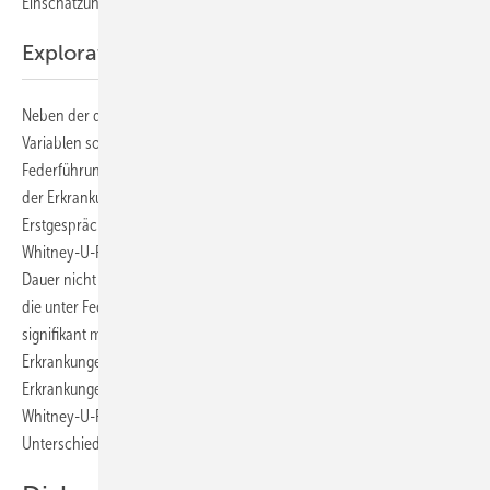
Einschätzung der möglichen Dienstfähigkeit getroffen werden konnte.
Explorative Analyse
Neben der deskriptiven Beschreibung der soziodemografischen
Variablen sowie der prozessbezogenen Merkmale der BEM-Fälle unter
Federführung des IfL wurde explorativ untersucht, ob sich hinsichtlich
der Erkrankungsart Unterschiede in der AU-Dauer bis zum BEM-
Erstgespräch zeigen. Dafür wurde statt eines t-Tests der Mann-
Whitney-U-Rangkorrelationstest durchgeführt, da die Daten zur AU-
Dauer nicht normalverteilt sind. Die Analyse der Daten der Personen,
die unter Federführung des IfL ein BEM absolvierten, zeigt, dass
signifikant mehr AU-Tage bis zum Erstgespräch bei psychischen
Erkrankungen (M = 164,1; SD = 184,1) als bei physischen
Erkrankungen (M = 132,1; SD = 132,7) vorliegen. Mittels Mann-
Whitney-U-Rangkorrelationstest zeigt sich ein signifikanter
Unterschied (U = 3349, p = 0,009).