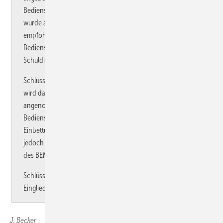
Bediensteten am seltensten wahrgenommen. Als Maßnahme
wurde am häufigsten eine stufenweise Wiedereingliederung
empfohlen (55,8 %). Knapp drei Viertel (73,8 %) der
Bediensteten kehrten dienstfähig aus einem BEM in den
Schuldienst zurück.
Schlussfolgerung: Im Vergleich zu anderen Bundesländern
wird das BEM an Schulen in RLP deutlich häufiger
angenommen. Darüber hinaus waren knapp drei Viertel der
Bediensteten am Ende des Prozesses dienstfähig. Die
Einbettung in ein schulisches Gesundheitsmanagement ist
jedoch erstrebenswert. Vor allem die langfristige Wirksamkeit
des BEM sollte noch genauer untersucht werden.
Schlüsselwörter: Lehrkräfte – Betriebliches
Eingliederungsmanagement (BEM) – Tertiärprävention
J. Becker