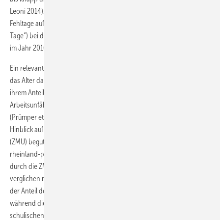
Leoni 2014). Auch im rheinland-pfälzischen Schuldienst machten
Fehltage aufgrund von Langzeiterkrankungen („Erkrankung über 30
Tage“) bei den Bediensteten knapp ein Drittel (29,6 %) aller Fehltage
im Jahr 2016 aus (Letzel et al. 2017).
Ein relevanter Einflussfaktor hinsichtlich Langzeiterkrankungen stellt
das Alter dar. So haben Beschäftigte über 60 Jahre im Verhältnis zu
ihrem Anteil an der arbeitenden Bevölkerung die höchste Anzahl an
Arbeitsunfähigkeitstagen, verglichen mit jüngeren Beschäftigten
(Prümper et al. 2015; Knieps u. Pfaff 2018). Dies zeigt sich auch im
Hinblick auf eine durch die Zentrale Medizinische Untersuchungsstelle
(ZMU) begutachtete Dienstunfähigkeit bei staatlichen Bediensteten im
rheinland-pfälzischen Schuldienst. Bedienstete über 55 Jahre wurden
durch die ZMU relativ häufiger als dienstunfähig begutachtet,
verglichen mit Bediensteten unter 55 Jahre (Letzel et al. 2017). So lag
der Anteil der Dienstunfähigkeitsfälle der über 55-Jährigen bei 41,6 %,
während diese Altersgruppe in der Gesamtpopulation aller
schulischen Bediensteten in Rheinland-Pfalz (RLP) lediglich 24,7 %