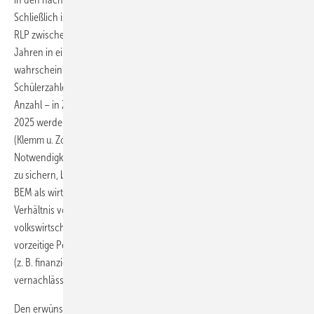
Schließlich ist der aktuell größte Anteil an schulischen Bediensteten in
RLP zwischen 40 und 49 Jahre alt und kommt somit in den nächsten
Jahren in ein Alter, in dem die Notwendigkeit eines BEM
wahrscheinlicher wird. Gleichzeitig wird prognostiziert, dass die
Schülerzahlen – nach einer längeren Periode mit abnehmender
Anzahl – in Zukunft wieder stärker ansteigen werden. Für das Jahr
2025 werden ca. 4 % mehr Schüler erwartet als es heute der Fall ist
(Klemm u. Zorn 2017). Zusammengenommen rückt dies die
Notwendigkeit, die Gesundheit und Dienstfähigkeit von Bediensteten
zu sichern, besonders in den Vordergrund. Zudem erweist sich ein
BEM als wirtschaftliches Instrument, mit einem Kosten-Nutzen-
Verhältnis von 1:4,8 (Faßmann u. Emmert 2010). Neben den enormen
volkswirtschaftlichen Kosten, die ein vorzeitiger Ruhestand bzw. eine
vorzeitige Pension verursacht, sind auch die individuellen Kosten
(z. B. finanzieller Art, Verlust von Arbeit und Anerkennung) nicht zu
vernachlässigen (Prümper et al. 2015).
Den erwünschten Aspekten eines BEM steht gegenüber, dass dessen