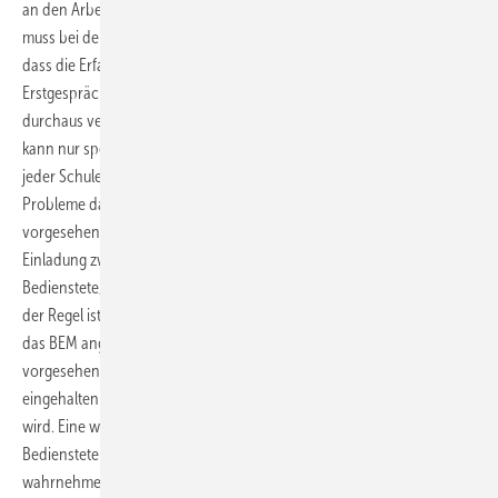
an den Arbeitsplatz im Rahmen eines BEM erfolgt. Einschränkend
muss bei den Ergebnissen zur AU-Dauer jedoch beachtet werden,
dass die Erfassung der AU-Dauer nur subjektiv, retrospektiv im
Erstgespräch erfolgt und somit insbesondere bei längerer AU auch
durchaus verzerrt sein kann. Über die Ursachen der Verzögerung
kann nur spekuliert werden. Da die Dokumentation der Fehlzeiten von
jeder Schule selbst durchgeführt wird, könnten organisatorische
Probleme dazu führen, dass die Einladung zum BEM erst später als
vorgesehen ausgesprochen wird. Ebenfalls denkbar ist, dass die
Einladung zwar zeitnah erfolgt, die Rückmeldung durch die
Bedienstete/den Bediensteten jedoch viel Zeit in Anspruch nimmt. In
der Regel ist für die Rückmeldung, ob und unter welcher Federführung
das BEM angenommen wird, ein Zeitraum von vier Wochen
vorgesehen. Die Praxis zeigt jedoch, dass diese Frist nicht immer
eingehalten wird und nachträglich trotzdem ein BEM durchgeführt
wird. Eine weitere Verzögerung kann entstehen, wenn die
Bediensteten keinen zeitnahen Termin für ein Erstgespräch
wahrnehmen können. Insgesamt wäre es sehr wichtig, genauer zu