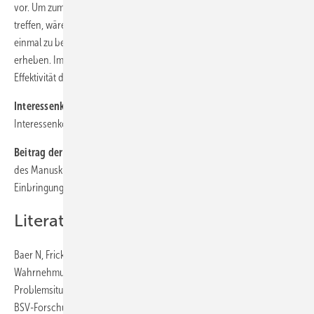
vor. Um zumindest annäherungsweise Aussagen zur Wirksamkeit zu
treffen, wäre es ein Weg, Lehrkräfte einige Zeit nach dem BEM noch
einmal zu befragen und ihren aktuellen Gesundheitszustand zu
erheben. Im Rahmen eines Projekts des IfL zur Evaluation der
Effektivität des BEM ist dies vorgesehen.
Interessenkonflikt:
Alle Autoren geben an, dass keine
Interessenkonflikte vorliegen.
Beitrag der Autoren zum Manuskript:
JB, AKJ und TFB: Erstellung
des Manuskripts; AKJ, KB und DMR: kritische Durchsicht und
Einbringung wichtiger Inhalte.
Literatur
Baer N, Frick U, Fasel T, Wiedemann W: Schwierige Mitarbeiter –
Wahrnehmung und Bewältigung psychisch bedingter
Problemsituationen durch Vorgesetzte und Personalverantwortliche.
BSV-Forschungsbericht 1/11. Bundesamt für Sozialversicherungen,