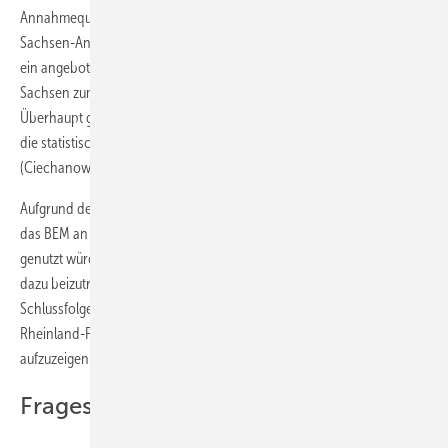
Annahmequote gering zu sein scheint – zumindest im Schulkontext. In
Sachsen-Anhalt haben lediglich 26 % der schulischen Bediensteten
ein angebotenes BEM angenommen (Ciechanowicz et al. 2016), in
Sachsen zumindest etwas mehr als ein Drittel (Seidler u. Seibt 2014).
Überhaupt gibt es noch deutliches Optimierungspotenzial, was z. B.
die statistische Erfassung erfolgreicher BEM-Abschlüsse angeht
(Ciechanowicz et al. 2016).
Aufgrund der vorgenannten Aspekte wäre es wünschenswert, wenn
das BEM an Schulen häufiger von langzeiterkrankten Lehrkräften
genutzt würde. Ziel dieses Beitrags ist es, mittels empirischer Daten
dazu beizutragen, Erfahrungen und darauf basierende
Schlussfolgerungen aus der Umsetzung des BEM an Schulen in
Rheinland-Pfalz darzustellen und mögliche künftige Entwicklungen
aufzuzeigen.
Fragestellung/Zielstellung