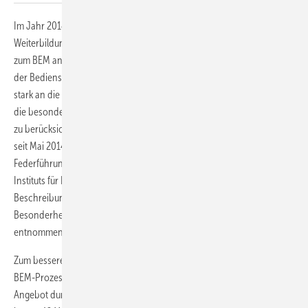
Im Jahr 2014 hat das Ministerium für Bildung, Wissenschaft,
Weiterbildung und Kultur Rheinland-Pfalz eine Dienstvereinbarung
zum BEM an staatlichen Schulen in RLP mit der Personalvertretung
der Bediensteten geschlossen. Diese Dienstvereinbarung lehnt sich
stark an die Grundsätze aus dem SGB IX an, versucht dabei jedoch,
die besonderen Bedürfnisse des rheinland-pfälzischen Schuldienstes
zu berücksichtigen. Mit dieser Dienstvereinbarung haben Bedienstete
seit Mai 2014 die Möglichkeit, ein BEM nicht nur unter der
Federführung der Dienststellenleitung, sondern auch unter der des
Instituts für Lehrergesundheit (IfL) durchzuführen. Eine ausführliche
Beschreibung des Prozesses und der zu berücksichtigenden
Besonderheiten durch den Schuldienst kann Rose et al. (2016)
entnommen werden.
Zum besseren Verständnis wird im Folgenden ein kurzer Abriss des
BEM-Prozesses gegeben. Lehrkräfte erhalten ein schriftliches BEM-
Angebot durch ihre Dienststellenleitung, sofern sie innerhalb der