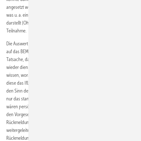
angesetzt werden – sei es durch bessere Aufklärung und Information,
was u. a. einen wichtigen Gelingensfaktor im Rahmen von BEM
darstellt (Ohlbrecht et al. 2018), oder durch verstärkte Motivation zur
Teilnahme.
Die Auswertungen zeigen, dass in 14 % der Fälle keine Rückmeldung
auf das BEM-Angebot im IfL vorliegt. Unter Berücksichtigung der
Tatsache, dass die große Mehrzahl der Bediensteten nach dem BEM
wieder dienstfähig in den Schuldienst zurückgeht, wäre es relevant zu
wissen, woran es liegt, dass keine Rückmeldung gegeben wird bzw.
diese das IfL nicht erreicht. Es wäre denkbar, dass die Betroffenen
den Sinn der Maßnahme nicht verstehen, da zur Aufklärung oftmals
nur das standardisierte Anschreiben genutzt wird. Möglicherweise
wären persönliche Gespräche zur Aufklärung und Information durch
den Vorgesetzten hilfreich. Ebenfalls denkbar ist es, dass ein Teil der
Rückmeldungen zwar in der Schule ankommt, jedoch nicht an das IfL
weitergeleitet wird. Hier könnte es hilfreich sein, wenn die
Rückmeldung an das IfL als standardisierter, automatisierter Ablauf in