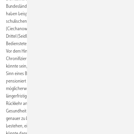
Bundesländern insgesamt gute Inanspruchnahme des Angebots. So
haben beispielsweise in Sachsen-Anhalt lediglich 26 % der
schulischen Bediensteten ein angebotenes BEM angenommen
(Ciechanowicz et al. 2016), in Sachsen waren es etwas mehr als ein
Drittel (Seidler u. Seibt 2014). Die Analysen zeigen jedoch auch, dass
Bedienstete über 60 Jahre nur zu einem Drittel das BEM annehmen.
Vor dem Hintergrund der schon diskutierten Gefahr der
Chronifizierung von Erkrankungen ist dieser Befund bedenklich. Es
könnte sein, dass schulische Bedienstete über 60 Jahre nicht den
Sinn eines BEM sehen, wenn sie ohnehin schon in wenigen Jahren
pensioniert werden. Auf der anderen Seite wird dabei von ihnen
möglicherweise nicht beachtet, dass sich die unter Umständen
längerfristige Arbeitsunfähigkeit und die weniger reibungslose
Rückkehr an den Arbeitsplatz auch langfristig negativ auf die
Gesundheit auswirken können. Es wäre an dieser Stelle wichtig,
genauer zu beleuchten, welche Beweggründe in dieser Altersgruppe
bestehen, ein BEM eher nicht wahrzunehmen. An diesen Gründen
könnte dann zur Verbesserung der Inanspruchnahme gezielt