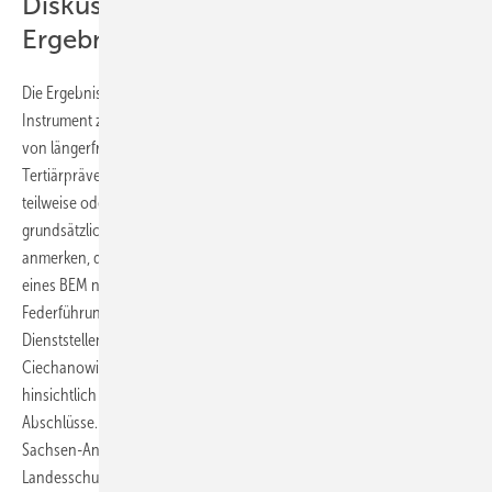
Diskussion und
Ergebniszusammenfassung
Die Ergebnisse machen deutlich, dass das BEM ein wichtiges
Instrument zur Erhaltung oder Wiederherstellung der Arbeitsfähigkeit
von längerfristig erkrankten Arbeitnehmern darstellt. Im Sinne der
Tertiärprävention gehen knapp drei Viertel der Bediensteten wieder
teilweise oder voll dienstfähig in den Schuldienst zurück, was
grundsätzlich positiv zu bewerten ist. Einschränkend lässt sich hierzu
anmerken, dass Informationen zur Dienstfähigkeit nach Abschluss
eines BEM nur bei denjenigen Fällen vorliegen, die das BEM unter der
Federführung des IfL durchliefen. Im Falle der Federführung durch die
Dienststellenleitung liegen hierzu keine Informationen vor. Auch
Ciechanowicz et al. (2016) berichten von Optimierungspotenzial
hinsichtlich der statistischen Erfassung erfolgreicher BEM-
Abschlüsse. Die Autoren berichten, dass zu den BEM-Abschlüssen in
Sachsen-Anhalt lediglich eine persönliche Mitteilung des
Landesschulamts Sachsen-Anhalt vorlag, jedoch keine konkreten