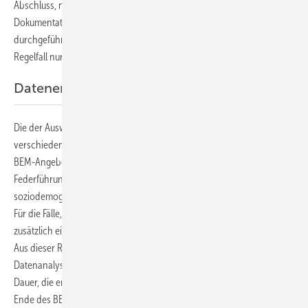
Abschluss, nicht der Ausgang des Verfahrens dokumentiert wird. Eine
Dokumentation weiterer Informationen wie Erkrankungsgrund,
durchgeführte Maßnahmen und das Ergebnis des BEM liegen im
Regelfall nur dann vor, wenn das IfL mit der Federführung betraut war.
Datenerhebung
Die der Auswertung zugrunde liegenden Daten werden
verschiedenen Datenquellen entnommen. Die Schulen melden die
BEM-Angebote, -Ablehnungen, -Annahmen und jeweiligen
Federführungen dem IfL. Dort werden vorhandene
soziodemografische Informationen zu allen BEM-Angeboten ergänzt.
Für die Fälle, die unter der Federführung des IfL betreut werden, findet
zusätzlich eine Routinedokumentation zur klinischen Betreuung statt.
Aus dieser Routinedokumentation werden weitere Daten für die
Datenanalyse extrahiert, wie beispielsweise die AU-Gründe und AU-
Dauer, die empfohlenen Maßnahmen oder die Dienstfähigkeit am
Ende des BEMs.