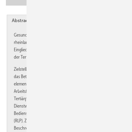
Abstract English
Abstract Deutsch
Gesundheitsförderung und Prävention bei Bediensteten im
rheinland-pfälzischen Schuldienst – Betriebliches
Eingliederungsmanagement (BEM) als wichtiges Instrument
der Tertiärprävention
Zielstellung: Gesetzlich verankert durch § 167 im SGB IX stellt
das Betriebliche Eingliederungsmanagement (BEM) einen
elementaren Baustein zur Wiederherstellung der
Arbeitsfähigkeit von Arbeitnehmern im Sinne der
Tertiärprävention dar. Seit Mai 2014 besteht eine
Dienstvereinbarung zur Regulation des BEM für die
Bediensteten an staatlichen Schulen in Rheinland-Pfalz
(RLP). Ziel der Untersuchung ist eine deskriptive
Beschreibung der BEM-Fälle und Prozesse im staatlichen