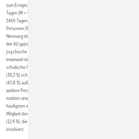
zum Erstgespräch lag für 256 der 294 Fälle vor. Sie lag im Mittel bei 145
Tagen (M = 98, SD = 151). Das Minimum lag bei 30, das Maximum bei
1460 Tagen. Der zweithöchste Wert lag bei 760 Tagen. Bei 288
Personen (98 %) liegt ein Grund für die AU in den Daten vor. Bei der
Nennung der Gründe waren Mehrfachantworten möglich. Als Gründe
der AU gaben die Bediensteten etwas häufiger physische (66,0 %) als
psychische (51,7 %) Erkrankungen an. 212 Personen gaben noch an,
inwieweit ein Arbeitsplatzbezug bestand. In 51 Fällen (24,1 %) wurden
schulische Gründe als Ursache der AU angegeben, in 64 Fällen
(30,2 %) schulische und außerschulische Gründe und in 97 Fällen
(45,8 %) außerschulische Gründe. Auf Wunsch können Bedienstete
weitere Personen zum BEM-Prozess hinzuziehen. Diese Möglichkeit
nutzten unter den vom IfL betreuten Fällen 95 Personen (32,3 %). Am
häufigsten wurde die Schulleitung hinzugezogen (n=68, 23,1 %). Ein
Mitglied des Personalrats (Personalvertretung) war in 38 Fällen
(12,9 %), die Schwerbehindertenvertretung in 12 Fällen (4,1 %)
involviert.