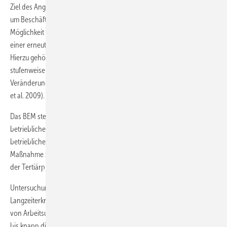
Ziel des Angebots ist es, in einem geregelten Rahmen Wege zu finden,
um Beschäftigten mit gesundheitlichen Beeinträchtigungen eine
Möglichkeit zu eröffnen, eine Arbeitsunfähigkeit zu überwinden bzw.
einer erneuten Arbeitsunfähigkeit vorzubeugen (Prümper et al. 2015).
Hierzu gehören unterschiedliche Maßnahmen wie z. B. die
stufenweise Wiedereingliederung oder Optimierungen bzw.
Veränderungen der Arbeitsbedingungen oder -organisation (Eggerer
et al. 2009).
Das BEM stellt neben dem betrieblichen Arbeitsschutz und der
betrieblichen Gesundheitsförderung eine wichtige Säule im
betrieblichen Gesundheitsmanagement (BGM) dar. Als eine
Maßnahme zur Überwindung von Langzeiterkrankungen lässt es sich
der Tertiärprävention zuordnen (Prümper et al. 2015).
Untersuchungen anhand von Krankenkassendaten zeigen, dass
Langzeiterkrankungen zwar nur einen kleinen Teil (ca. 4 %) der Fälle
von Arbeitsunfähigkeit ausmachen, in der Summe jedoch ein Drittel
bis knapp die Hälfte an Fehlzeiten verursachen (Knieps u. Pfaff 2014;