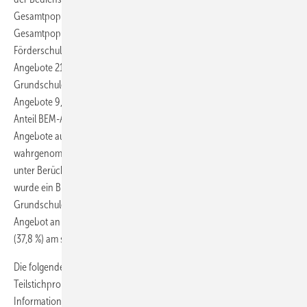
Gesamtpopulation weisen berufsbildende Schulen (Anteil
Gesamtpopulation: 12,5 %; Anteil BEM-Angebote 24,5 %) und
Förderschulen (Anteil Gesamtpopulation: 10,6 %; Anteil BEM-
Angebote 21,4 %) die meisten BEM-Fälle auf, wohingegen
Grundschulen (Anteil Gesamtpopulation: 27,0 %; Anteil BEM-
Angebote 9,5 %) und Gymnasien (Anteil Gesamtpopulation: 22,2 %;
Anteil BEM-Angebote 10,4 %) im Verhältnis die wenigsten BEM-
Angebote aussprechen. In
Abb. 2
wird das Verhältnis der
wahrgenommenen und nicht wahrgenommenen BEM-Angebote
unter Berücksichtigung der Schulform dargestellt. Am häufigsten
wurde ein BEM an Integrierten Gesamtschulen (65,5 %) und
Grundschulen (57,3 %) angenommen. Im Gegensatz dazu wurde das
Angebot an Gymnasien (45,1 %) und insbesondere Förderschulen
(37,8 %) am seltensten in Anspruch genommen.
Die folgenden weiteren Auswertungen beziehen sich auf die
Teilstichprobe der BEM-Fälle im IfL, da dort detailliertere
Informationen zum BEM-Prozess erhoben werden. Die AU-Dauer bis