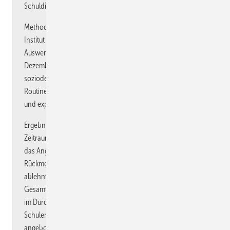
Schuldienst in RLP.
Methode: Alle BEM-Fälle im Schuldienst in RLP werden vom
Institut für Lehrergesundheit (IfL) seit Mai 2014 erfasst. Zur
Auswertung wurden alle Fälle zwischen Mai 2014 und
Dezember 2017 herangezogen. Vorliegende
soziodemografische Daten und Informationen aus der
Routinedokumentation wurden mittels deskriptiver Statistik
und explorativer inferenzstatistischer Analyse ausgewertet.
Ergebnisse: 1089 Bedienstete erhielten im untersuchten
Zeitraum ein BEM-Angebot, etwa die Hälfte (53,5 %) nahm
das Angebot nicht in Anspruch (Ablehnung, fehlende
Rückmeldung). Bedienstete, die ein BEM-Angebot erhielten,
ablehnten oder annahmen, waren im Vergleich zur
Gesamtpopulation der Bediensteten an staatlichen Schulen
im Durchschnitt ca. 5 Jahre älter. An berufsbildenden
Schulen und Förderschulen wurde ein BEM am häufigsten
angeboten, an Förderschulen relativ in Bezug zur Zahl der