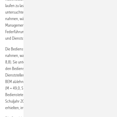
laufen zu lassen, hatten letztlich aber kein Erstgespräch im
untersuchten Zeitraum. Von den Personen, die das BEM in Anspruch
nahmen, wählten 294 (58,1 %) das IfL als federführende Stelle für das
Management des Prozesses. In 200 Fällen (39,5 %) lag die
Federführung bei der Dienststellenleitung, in 12 Fällen (2,4 %) waren IfL
und Dienststellenleitung zusammen oder andere Stellen damit betraut.
Die Bediensteten, die ein BEM unter Federführung des IfL in Anspruch
nahmen, waren im Mittel 48,8 Jahre alt (Standardabweichung [SD] =
8,8). Sie unterscheiden sich damit hinsichtlich des Alters nicht von
den Bediensteten, die das BEM unter Federführung der
Dienststellenleitung (Median [M] = 48,3, SD = 9,9) durchführten, das
BEM ablehnten (M = 48,1, SD = 10,8) oder keine Rückmeldung gaben
(M = 49,0, SD = 9,7). Im Vergleich zum Durchschnittsalter aller
Bediensteten im Schuldienst in RLP (M = 43,3, SD = 11,1; Beginn
Schuljahr 2017/2018) waren die Bediensteten, die ein BEM-Angebot
erhielten, im Durchschnitt ca. 5 Jahre älter.