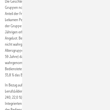
Die Geschlechterverteilung unterscheidet sich weder zwischen den
Gruppen noch zur Gesamtpopulation der schulisch Bediensteten. Der
Anteil der Frauen liegt jeweils bei ca. 70 %. Die meisten BEM-Angebote
bekamen Personen zwischen 50 und 59 Jahren (34,3 %), gefolgt von
der Gruppe der 40- bis 49-Jährigen (27,9 %). Bei den unter 30-
Jährigen erhielten 3,3 %, bei den über 60-Jährigen 14,6 % das
Angebot. Betrachtet man das Verhältnis von wahrgenommenen zu
nicht wahrgenommenen BEM-Angeboten in Bezug auf die
Altersgruppen, zeigt sich, dass in den mittleren Altersgruppen (40–
59 Jahre) das BEM häufiger wahrgenommen als nicht
wahrgenommen wurde (51,4 % vs. 48,6 %). Innerhalb der Gruppe der
Bediensteten, die 60 Jahre und älter waren, nahmen hingegen nur
35,8 % das BEM wahr.
In Bezug auf die absoluten Zahlen wurde Bediensteten an
berufsbildenden Schulen (n=267, 24,5 %) und Realschulen Plus (n=
240, 22,0 %) am häufigsten ein BEM angeboten, am seltensten an
Integrierten Gesamtschulen (n= 55, 5,1 %). Im Verhältnis zur Anzahl
der Bediensteten an der jeweiligen Schulform in der