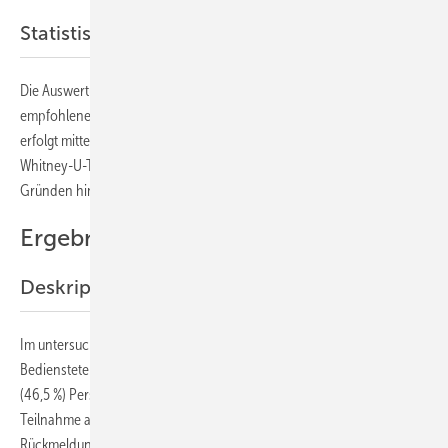
Statistische Auswertung
Die Auswertung der Charakteristika der Stichprobe sowie der
empfohlenen Maßnahmen und der Ergebnisse des BEM-Prozesses
erfolgt mittels deskriptiver Statistik. Weiterhin wird mittels Mann-
Whitney-U-Test explorativ untersucht, ob Unterschiede zwischen AU-
Gründen hinsichtlich der AU-Dauer bestehen.
Ergebnisse
Deskriptive Statistik
Im untersuchten Zeitraum (05/2014 bis 12/2017) erhielten n=1089
Bedienstete ein BEM-Angebot (
Abb. 1
). Das Angebot wurde von 506
(46,5 %) Personen in Anspruch genommen, weitere 376 lehnten die
Teilnahme ab und 154 gaben innerhalb der Rückmeldefrist keine
Rückmeldung. Weitere 53 hatten die Intention, das BEM über das IfL