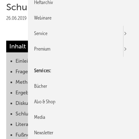
Heftarchiv
Schuldienst
Webinare
26.06.2019
|
Veröffentlicht in
Ausgabe 07-2019
|
Druckvorschau
Service
Inhalt
Premium
Einleitung
Services
Fragestellung/Zielstellung
Methoden
Bücher
Ergebnisse
Abo & Shop
Diskussion und Ergebniszusammenfassung
Schlussfolgerungen
Media
Literatur
Newsletter
Fußnoten