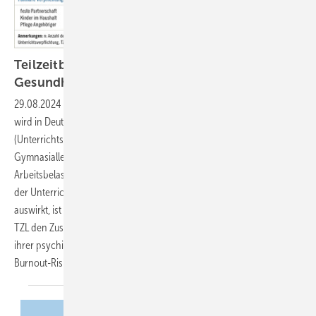
Teilzeitbeschäftigung und psychische
Gesundheit bei
Gymnasiallehrkräften
29.08.2024
-
Zielsetzung: Aufgrund des akuten Lehrkräftemangels
wird in Deutschland die Erhöhung der Unterrichtsverpflichtung
(Unterrichtsdeputat) für Teilzeit-Lehrkräfte (TZL) diskutiert. Viele
Gymnasiallehrkräfte arbeiten in Teilzeit, um die hohen
Arbeitsbelastungen besser zu bewältigen. Ob sich eine Verringerung
der Unterrichtsstunden günstig auf die psychische Gesundheit
auswirkt, ist bisher nicht bekannt. Daher untersucht diese Studie bei
TZL den Zusammenhang zwischen der realen Wochenarbeitszeit und
ihrer psychischen Gesundheit (Erholungsunfähigkeit,
Burnout-Risiko).