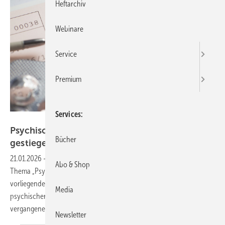
Heftarchiv
Webinare
Service
Premium
Services
Marco Drux - stock.adobe.com
Psychisch bedingte Krankschreibungen stark
Bücher
gestiegen
21.01.2026
-
Die Fraktion Die Linke hatte die Bundesregierung zum
Abo & Shop
Thema „Psychische Belastung in der Arbeitswelt“ befragt. Die jetzt
vorliegende Antwort macht deutlich: Krankschreibungen wegen
Media
psychischer und Verhaltensstörungen haben sich in den
vergangenen zehn Jahren
verdoppelt.
Newsletter