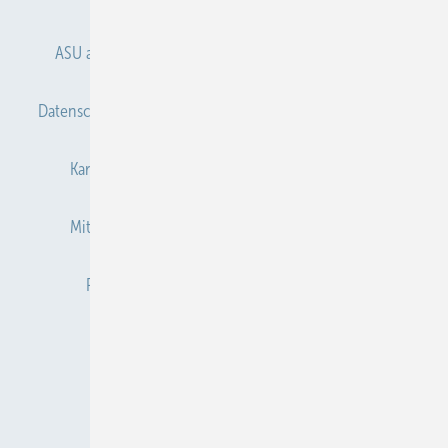
ASU abonnieren
ASU Partner
Autorenhinweise
Datenschutz
E-Paper
Gentner Verlag
Impressum
Karriere bei Gentner
Kontakt
Mediaservice
Mitgliedschaften und Engagement
Newsletter
Privacy Manager
Redaktion
RSS-Feed
Veranstaltungen / Webinare
© 2026 ASU