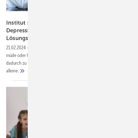
Sina Ettmer – stock.adobe.com
Institut schlägt Alarm: ein Drittel aller
Depressionen jobbedingt – Gründe und
Lösungsvorschläge
21.02.2024
-
Fühlen Sie sich auch durch Ihre Arbeitsstelle mental
müde oder haben sogar mit ernsthaften psychischen Problemen
dadurch zu kämpfen? Keine Angst, Sie sind damit bei weitem nicht
alleine.