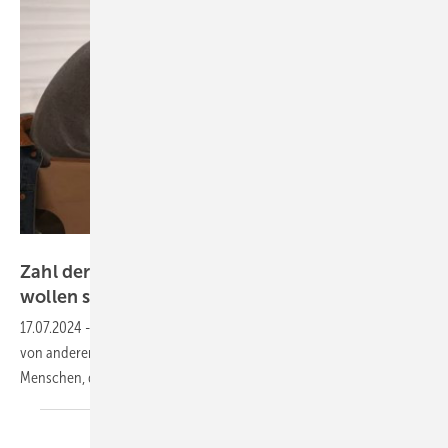
New Africa – stock.adobe.com
Zahl der Menschen die ihren Job wechseln
wollen
steigt
17.07.2024
-
Unzufriedenheit im eigenen Job und bessere Angebote
von anderen Unternehmen sind Gründe für die steigende Zahl an
Menschen, die ihren Job wechseln
wollen.