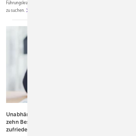
Führungskraft zukommt, neigen viele dazu, sofort nach einer Lösung
zu
suchen.
sitthiphong – stock.adobe.com
Unabhängig von der Arbeitszeit: Neun von
zehn Beschäftigten sind mit ihrer Arbeit
zufrieden