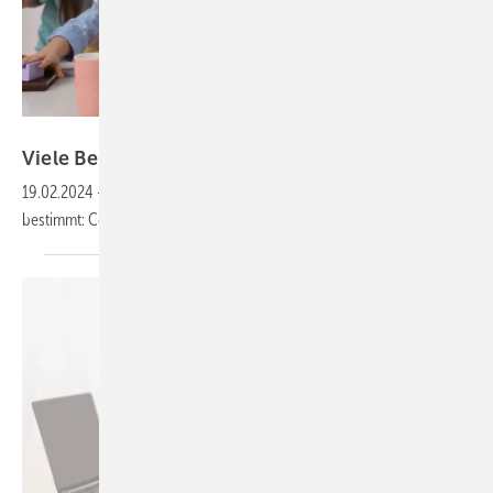
New Africa – stock-adobe.com
Viele Beschäftigte befürchten
Burnout
19.02.2024
-
Die letzten Jahre sind von Ausnahmezuständen
bestimmt: Corona-Pandemie, Energiekrise und
Ukraine-Krieg.