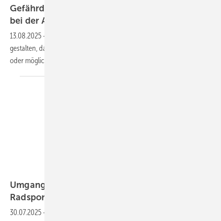
Gefährdungen durch psychische Belastungen
bei der Arbeit
vermeiden
13.08.2025
-
Arbeitgeber sind gesetzlich verpflichtet, die Arbeit so zu
gestalten, dass Gefährdungen für Leben und Gesundheit vermieden
oder möglichst geringgehalten
werden
Gondex – stock.adobe.com
Umgang mit Burnout: Was Ärzte von Profi-
Radsportlern lernen
sollten
30.07.2025
-
Burnout ist kein individuelles Scheitern, sondern das