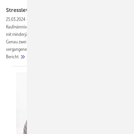
New Africa – stock.adobe.com
Stresslevel bei Müttern und Vätern
steigt
25.03.2024
-
Laut einer forsa-Umfrage im Auftrag der KKH
Kaufmännische Krankenkasse fühlen sich aktuell 62 Prozent der Eltern
mit minderjährigen Kindern häufig oder sogar sehr häufig gestresst.
Genau zwei Drittel sagen darüber hinaus, der Stress habe in den
vergangenen ein bis zwei Jahren zugenommen, hieß es in dem
Bericht.