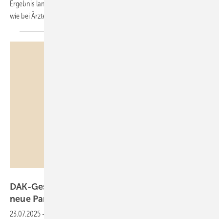
Ergebnis langfristiger Überforderung – bei Leistungssportlern ebenso
wie bei Ärzten oder
Pflegefachkräften.
Nuthawut – stock.adobe.com
DAK-Gesundheitsreport 2025 "Burn-out ist die
neue Pandemie bei den
Jüngeren"
23.07.2025
-
Der Generation Z geht es vor allem um die