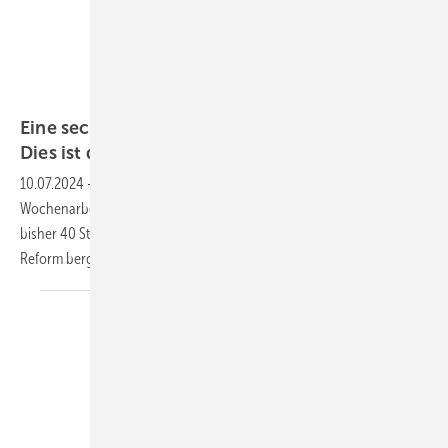
Andrey Popov – stock.adobe.com
Eine sechstägige Arbeitswoche in Finnland?
Dies ist die Meinung von
Experten
10.07.2024
-
In Griechenland beträgt die gesetzliche
Wochenarbeitszeit aufgrund einer Reform künftig 48 Stunden statt
bisher 40 Stunden. Arbeitsmediziner Anneena Virtanen sagt, die
Reform berge
Risiken.