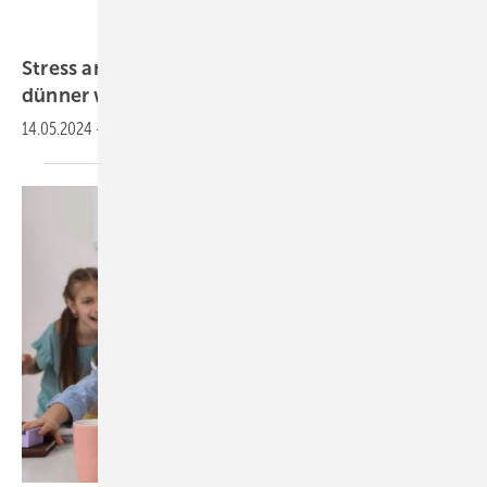
Gondex – stock.adobe.com
Stress am Arbeitsplatz: Wenn die Nerven
dünner
werden
14.05.2024
-
Wächst der Psycho­stress in der
Arbeits­welt?