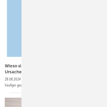
drawlab19 – stock.adobe.com
Wieso sind die Deutschen so gestresst?
Ursachen und
Lösungen
28.08.2024
-
Eine knappe Mehrheit der Bürger fühlt sich gegenwärtig
häufiger gestresst als noch vor einigen
Jahren.