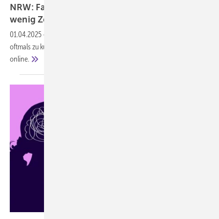
NRW: Fast die Hälfte der Menschen hat zu
wenig Zeit für
sich
01.04.2025
-
Ausruhen, Bekannte treffen, Sport und Kultur kommen
oftmals zu kurz. Die neue Themenseite zur Zeitverwendung ist
online.
Ulia Koltyrina – stock.adobe.com