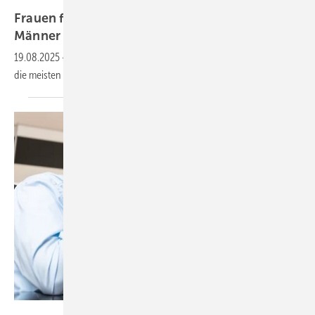
Malchevska – stock.adobe.com
Frauen fallen häufiger am Arbeitsplatz aus als
Männer
19.08.2025
-
Psychische Erkrankungen verursachen bei den Frauen
die meisten
Arbeitsunfähigkeitstage
Sina Ettmer – stock.adobe.com