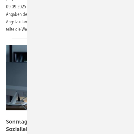
09.09.2025
-
Mehr als eine Milliarde Menschen weltweit leben nach
Angaben der Vereinten Nationen mit psychischen Erkrankungen.
Angstzustände und Depressionen seien die häufigsten Störungen,
teilte die Weltgesundheitsorganisation (WHO)
mit.
Andrey Popov – stock.adobe.com
Sonntagsarbeit gefährdet Gesundheit und
Sozialleben