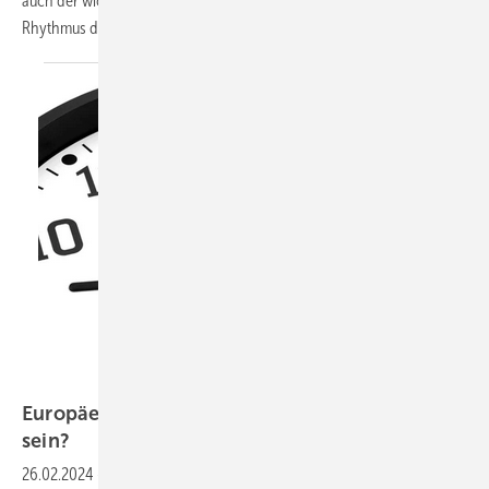
auch der wichtigste Zeitgeber für die Synchronisation des zirkadianen
Rhythmus des Menschen mit dem
Tag-Nacht-Rhythmus.
Jamrooferpix – stock-adobe.com
Europäer arbeiten immer weniger - muss das
sein?
26.02.2024
-
In Europa stehen so viele Menschen in Lohn und Brot