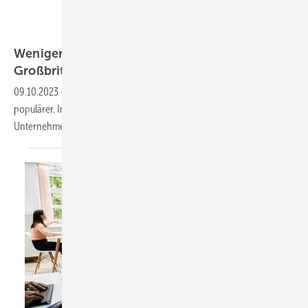
Jamrooferpix – stock.adobe.com
Weniger Fehltage durch Vier-Tage-Woche in
Großbritannien
09.10.2023
-
Die Vier-Tage-Woche wird in vielen Ländern immer
populärer. Im weltweit größten Versuch haben 61 britische
Unternehmen dieses Modell nun
getestet.