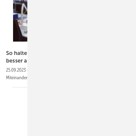
contrastwerkstatt – stock.adobe.com
So halten Sie Ihre Kollegen im Großraumbüro
besser
aus
25.09.2023
-
Viele leiden unter Störungen und Lärm. Fürs gute
Miteinander sind Regeln nötig, schreibt die Berliner
Zeitung.