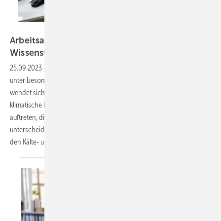
Andrey Popov – stock.adobe.com
Arbeitsaufenthalt im Ausland: Alles
Wissenswerte zur
DGUV-Empfehlung
25.09.2023
-
Die DGUV-Empfehlung „Arbeitsaufenthalt im Ausland
unter besonderen klimatischen und gesundheitlichen Belastungen“
wendet sich an Beschäftigte mit Tätigkeiten in Regionen, in denen
klimatische Bedingungen herrschen und Gesundheitsrisiken
auftreten, die sich von Mitteleuropa teilweise signifikant
unterscheiden - insbesondere in den Tropen und Subtropen sowie
den Kälte- und Hochgebirgsregionen der
Erde.