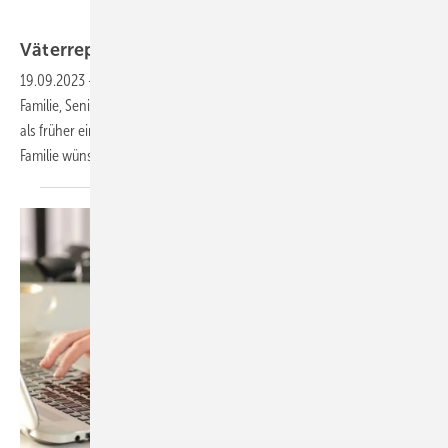
sitthiphong – stock.adobe.com
Väterreport
2023
19.09.2023
-
Der neue Väterreport des Bundesministeriums für
Familie, Senioren, Frauen und Jugend zeigt, dass sich Väter viel stärker
als früher eine partnerschaftlich organisierte Aufgabenteilung in der
Familie
wünschen.