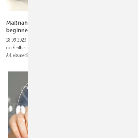
Antonioguillem – stock.adobe.com
Maßnahmen gegen Arbeitsmediziner-Mangel
beginnen zu
greifen
18.09.2023
-
Noch vor knapp zwei Jahren schlugen Experten Alarm –
ein Fehlbestand von mehr als 900 Arbeitsmedizinerinnen und
Arbeitsmedizinern in Österreich schien
unausweichlich.