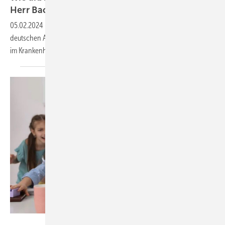
Herr
Backhaus?
05.02.2024
-
Die Gewerkschaften beklagen zu viele Überstunden von
deutschen Arbeitnehmerinnen und Arbeitsnehmern - sei es im Büro,
im Krankenhäusern, Zug oder im
Homeoffice.
New Africa – stock.adobe.com