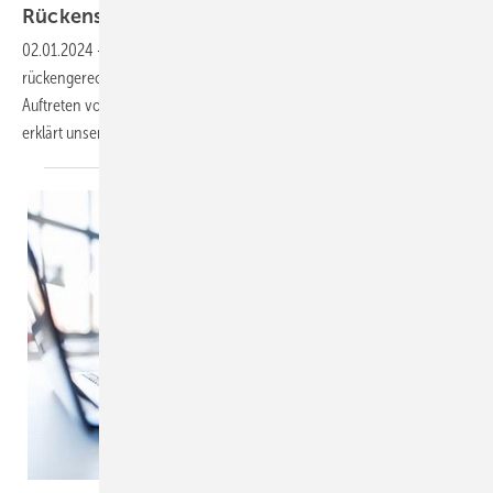
Rückenschmerzen bei der Arbeit
vermeiden
02.01.2024
-
Welche Möglichkeiten es gibt, den eigenen Arbeitsplatz
rückengerecht zu gestalten und warum es sinnvoll ist, bereits vor dem
Auftreten von Beschwerden mit Betriebsärzt:innen zu sprechen,
erklärt unsere
Expertin.