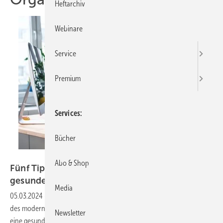
Heftarchiv
Webinare
Service
Premium
Services
Bücher
baranq – stock-adobe.com
Abo & Shop
Fünf Tipps fürs Homeoffice: So klappt
gesundes Arbeiten zu
Hause
Media
05.03.2024
-
Hamburg. Das Homeoffice ist längst fester Bestandteil
des modernen Arbeitslebens, aber wie schaffen es Unternehmen,
Newsletter
eine gesunde Arbeitsumgebung für ihre mobil arbeitenden