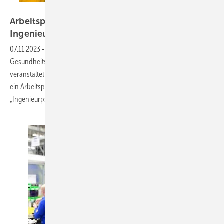
Kateryna Kovarzh – stock.adobe.com
Arbeitspsychologisches Kolloquium
Ingenieurpsychologie
07.11.2023
-
Die Kompetenzstelle Arbeitspsychologie, Betriebliches
Gesundheitsmanagement im Regierungspräsidium Stuttgart
veranstaltet am Freitag, 10. November 2023, von 13:00 bis 17:30 Uhr
ein Arbeitspsychologisches Kolloquium zum Thema
„Ingenieurpsychologie“.