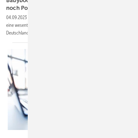
Babyboomer arbeiten im Alter länger - aber
noch Potenzial ab Alter
63
04.09.2023
-
Ältere Menschen länger im Erwerbsleben zu halten ist
eine wesentliche Stellschraube, um dem Arbeitskräftemangel in
Deutschland zu
begegnen.
Syda Productions – stock.adobe.com