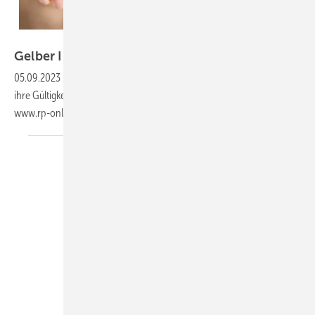
vegefox.com – stock.adobe.com
Gelber Impfpass wird zur
App
05.09.2023
-
Milliarden Covid-Impfzertifikate haben als Nachweise
ihre Gültigkeit verloren, berichtet das Nachrichtenportal
www.rp-online.de
Fotomanufaktur JL – stock.adoibe.com