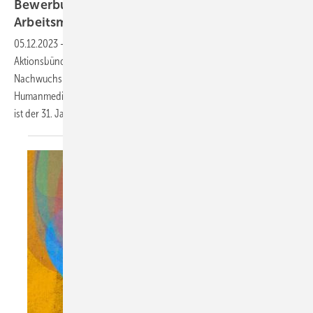
Bewerbungsstart: Aktionsbündnis
Arbeitsmedizin vergibt neue
Stipendien
05.12.2023
-
Aachen, 1. Dezember 2023 – Zum achten Mal vergibt das
Aktionsbündnis Arbeitsmedizin e.V. Stipendien an
Nachwuchsmedizinerinnen und -mediziner: Studierende der
Humanmedizin können sich ab sofort bewerben. Bewerbungsschluss
ist der 31. Januar
2024.