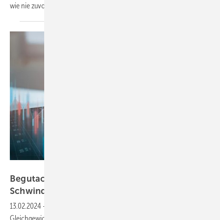
wie nie zuvor - und gleichzeitig fehlen
Fachkräfte.
sitthiphong – stock-adobe.com
Begutachtungsleitlinien für Berufsfahrer mit
Schwindel und
Gleichgewichtsstörungen
13.02.2024
-
Personen, die unter Schwindelattacken und
Gleichgewichtsstörungen leiden, gelten in Deutschland oft als nicht