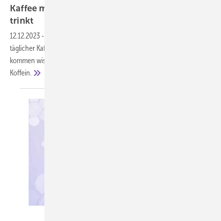
Kaffee macht nur wach, wenn man ihn selten
trinkt
12.12.2023
-
Wahrscheinlich bilden wir uns hauptsächlich ein, dass
täglicher Kaffeegenuss uns munterer macht. Zu diesem Schluss
kommen wissenschaftliche Untersuchungen zur Wirkung von
Koffein.
wladimir1804 – stock.adobe.com