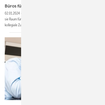
Syda Productions – stock.adobe.com
Büros für den Austausch ideal
gestalten
02.01.2024
-
Büros müssen heute alles können: Je nach Anlass sind
sie Raum für konzentriertes Arbeiten, angeregte Diskussionen,
kollegiale
Zusammenkünfte.
Sina Ettmer – stock.adobe.com