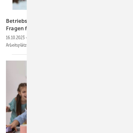
Вадим Пастух – stock.adobe.com
Betriebsarzt-Pflicht: Antworten auf wichtige
Fragen für
Arbeitgeber
16.10.2023
-
Der Betriebsarzt unterstützt Arbeitgeber dabei,
Arbeitsplätze sicher zu gestalten und er untersucht die
Mitarbeiter.