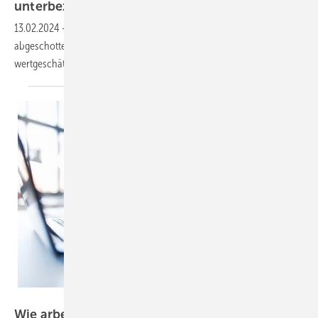
unterbezahlt
13.02.2024
-
Überarbeitet, unzufrieden, von der Unternehmensleitung
abgeschottet: Systemrelevante Mitarbeitende fühlen sich häufig nicht
wertgeschätzt.
Syda Productions -stock.adobe.com
Wie arbeiten die Menschen in Deutschland,