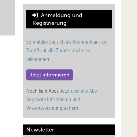
Anmeldung und
Registrierung
te in
Recht
So melden Sie sich als Abonnent an, um
ner
Zugriff auf alle Zusatz-Inhalte zu
n.
bekommen.
, der
Jetzt informieren
 wird,
e Dauer
Noch kein Abo?
Jetzt über alle Abo-
t ist.
Angebote informieren und
Wissensvorsprung sichern.
Newsletter