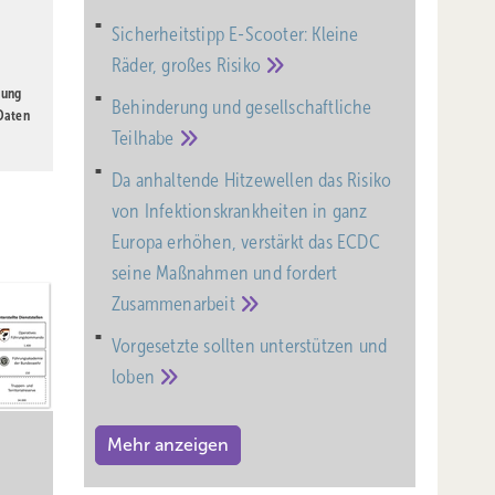
8
Sicherheitstipp E-Scooter: Kleine
n bei
Räder, großes
Risiko
gung
Behinderung und gesell­schaft­liche
 Daten
Teil­habe
ndet
Da anhaltende Hitzewellen das Risiko
von Infektionskrankheiten in ganz
Europa erhöhen, verstärkt das ECDC
ischen
seine Maßnahmen und fordert
oder
Zusammenarbeit
Vorgesetzte sollten unterstützen und
ndung
loben
erden
Mehr anzeigen