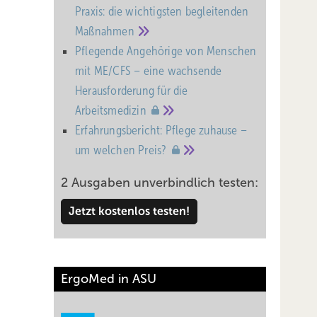
Praxis: die wichtigsten begleitenden
Maßnahmen
Pflegende Angehörige von Menschen
mit ME/CFS – eine wachsende
Heraus­forderung für die
Arbeitsmedizin
Erfahrungsbericht: Pflege zuhause –
um welchen
Preis?
2 Ausgaben unverbindlich testen:
Jetzt kostenlos testen!
nd
ie
ErgoMed in ASU
ie