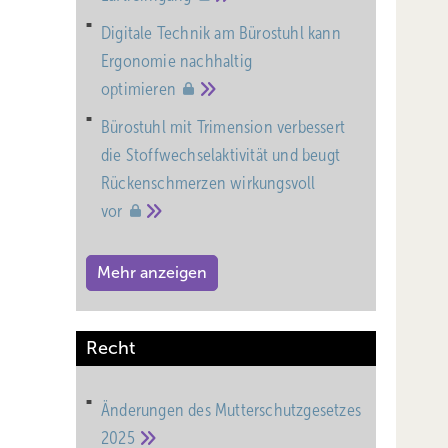
t
Digitale Technik am Bürostuhl kann
1 VO
Ergonomie nachhaltig
werden,
optimieren
Bürostuhl mit Trimension verbessert
ug auf
die Stoffwechselaktivität und beugt
Rückenschmerzen wirkungsvoll
wendung
vor
Für die
indet
Mehr anzeigen
 EU
Recht
ob
Änderungen des Mutterschutz­gesetzes
lich
2025