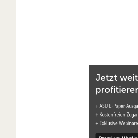
Das PDF dient ausschließlich dem persönlichen Gebrauch
nutzungsrechte@asu-arbeitsmedizin.com
.
Deutsch
English
Absicherung von Auslands
Jetzt wei
hohen Krankheitskosten
profitiere
Die zunehmende Globalisierung auch in der Arbe
+ ASU E-Paper-Ausga
entsendet werden, um dort ihre Arbeitsleistung 
+ Kostenfreien Zuga
Fragestellung auf, welche Maßnahmen in Bezug
+
Exklusive Webinare
welche Absicherung bereits nach deutschem Rech