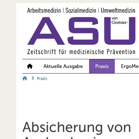
Springe
Springe
Springe
auf
auf
auf
Hauptinhalt
Hauptmenü
SiteSearch
Aktuelle Ausgabe
Praxis
ErgoMe
Praxis
Absicherung von