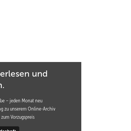
! - Weitergehende Rechte bitte anfragen unter:
reisen – Sind Beschäftigte vor
terlesen und
 geschützt?
n.
itswelt bedingt in Teilen, dass Beschäftigte auch ins Ausla
be – jeden Monat neu
zu erbringen. Dies wirft aus Sicht des Arbeitgebers immer d
ng zu unserem Online-Archiv
 auf mögliche Erkrankungen im Ausland zu treffen sind und
 zum Vorzugspreis
t diesbezüglich besteht. Nachfolgender Artikel erläutert d