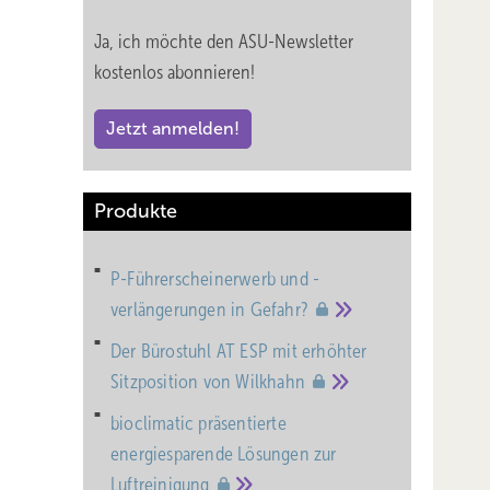
len,
Ja, ich möchte den ASU-Newsletter
kostenlos abonnieren!
 11
Jetzt anmelden!
Produkte
lts 24
chen
ng ist)
P-Führerscheinerwerb und -
r
verlängerungen in
Gefahr?
r den
Der Bürostuhl AT ESP mit erhöhter
Sitzposition von
Wilkhahn
bioclimatic präsentierte
energiesparende Lösungen zur
G]
Luftreinigung