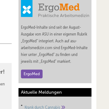
ErgoMed-Inhalte sind seit der August-
Ausgabe von ASU in einer eigenen Rubrik
älle
„ErgoMed“ integriert. Auch auf asu-
et.
arbeitsmedizin.com sind ErgoMed-Inhalte
 finden
hier unter „ErgoMed“ zu finden und
norm“
jeweils mit „ErgoMed“ markiert.
r!
erungen
ErgoMed
ung
nen
Aktuelle Meldungen
Krank durch
Cannabis