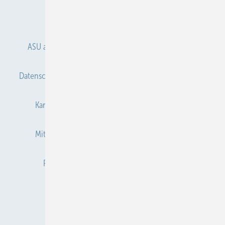
Anmelden
Anmeldung & Registrierung
ASU abonnieren
ASU Partner
Autorenhinweise
Datenschutz
E-Paper
Gentner Verlag
Impressum
Karriere bei Gentner
Kontakt
Mediaservice
Mitgliedschaften und Engagement
Newsletter
Privacy Manager
Redaktion
RSS-Feed
Veranstaltungen / Webinare
© 2026 ASU