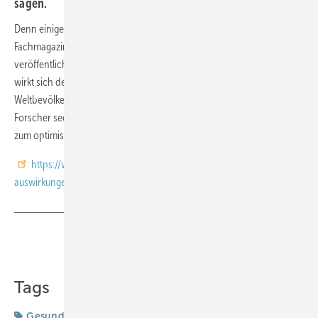
sagen.
Denn einige Auswirkungen sind noch immer zu wenig erforscht. Im
Fachmagazin Lancet Planetary Health ist nun eine neue Studie
veröffentlicht worden, die eine erste globale Schätzung liefert: Wie
wirkt sich der komplette Plastik-Kreislauf auf die Gesundheit der
Weltbevölkerung aus? Dazu verglichen die Forscherinnen und
Forscher sechs mögliche Szenarien - vom "business as usual" bis hin
zum optimistischsten Szenario, wie die Tagesschau berichtet.
https://www.tagesschau.de/wissen/gesundheit/studie-plastik-
auswirkungen-100.html
Teilen
Link kopieren
Tags
Gesundheit
Umwelt-/Sozialmedizin