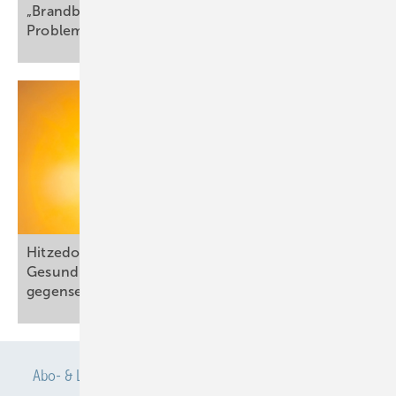
„Brandbeschleuniger für gesundheitliche
Probleme“
Hitzedom über Europa: Ärzteschaft und
Gesundheitsverbände rufen die Bevölkerung zu
gegenseitigem Schutz
auf
Abo- & Leserservice
AGB
Alle Inhalte chronologisch