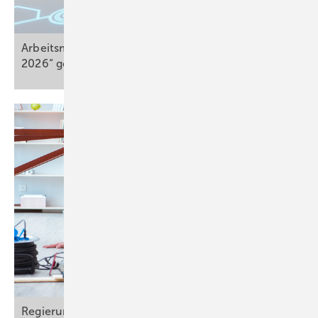
Arbeitsmedizin gestalten: Wettbewerb „NextLevel
2026“
gestartet
Regierung plant Aus des Acht-Stunden-Tags –