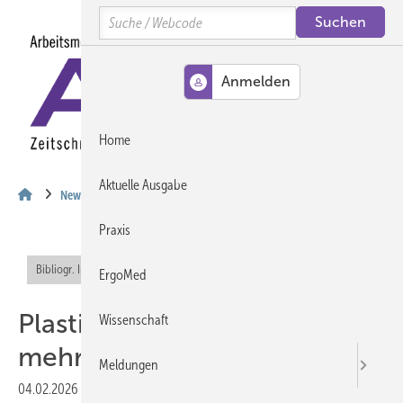
Springe
Springe
Springe
Search
auf
auf
auf
Hauptinhalt
Hauptmenü
SiteSearch
MENÜ
Home
Aktuelle Ausgabe
News
Praxis
Bibliogr. Info (RIS)
Offener Zugang
ErgoMed
Plastik kostet uns immer
Wissenschaft
mehr Lebenszeit
Meldungen
04.02.2026
|
Druckvorschau