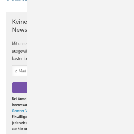
Keine Zeit? Kein Problem mit dem ASU
Newsletter!
Mit unserem Newsletter erhalten Sie regelmäßig von uns
ausgewählte Informationen und Neuigkeiten, gebündelt und
kostenlos direkt ins Postfach.
Bei Anmeldung zu diesem Newsletter bin ich damit einverstanden, über
interessante Verlags- und Online-Angebote
der Marken der Alfons W.
Gentner Verlag GmbH & Co. KG
informiert zu werden. Diese
Einwilligung kann ich jederzeit widerrufen und eine Abmeldung ist
jederzeit möglich. Informationen zum Umgang mit Daten finden Sie
auch in unserer
Datenschutzerklärung
.