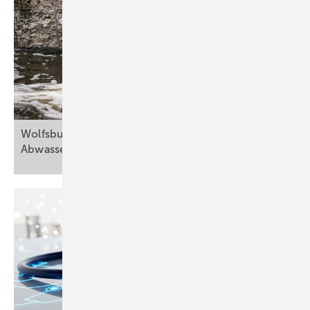
Wolfsburg wird Modellregion zur
Abwasserreinigung