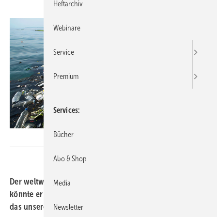
Heftarchiv
Webinare
Service
Premium
Services
Bücher
Suthathip - stock.adobe.com
Abo & Shop
Der weltweite Verbrauch von Plastik steigt: Laut OECD
Media
könnte er sich bis 2060 fast verdreifachen. Wie genau
das unsere Gesundheit beeinflusst, ist bislang schwer zu
Newsletter