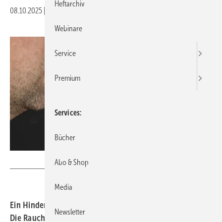
Heftarchiv
08.10.2025
|
Druckvorschau
Webinare
Service
Premium
Services
Bücher
Chris Hertzschuch – stock.adobe.com
Abo & Shop
Media
Ein Hindernis für Schadensminderung und Rauchstopp –
Newsletter
Die Raucherquote in Deutschland stagniert auf hohem