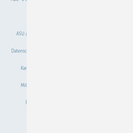
Anmelden
Anmeldung & Registrierung
ASU abonnieren
ASU Partner
Autorenhinweise
Datenschutz
E-Paper
Gentner Verlag
Impressum
Karriere bei Gentner
Kontakt
Mediaservice
Mitgliedschaften und Engagement
Newsletter
Privacy Manager
Redaktion
RSS-Feed
Veranstaltungen / Webinare