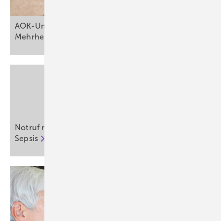
AOK-Umfrage: Gesunde Ernährung im Alltag ist für
Mehrheit der Menschen eine
Herausforderung
Notruf rettet Leben bei Herzstillstand, Infarkt und
Sepsis