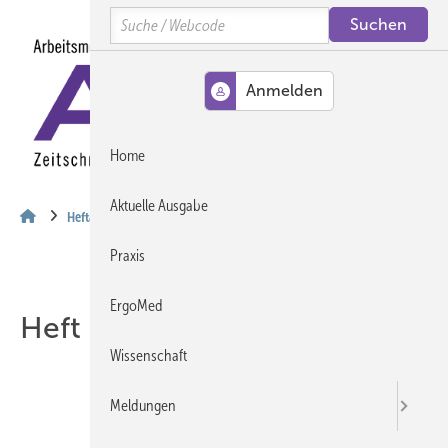
Springe
Springe
Springe
Search
auf
auf
auf
Hauptinhalt
Hauptmenü
SiteSearch
MENÜ
Home
Aktuelle Ausgabe
Heftarchiv
Praxis
ErgoMed
Heft 12-2003
Wissenschaft
Meldungen