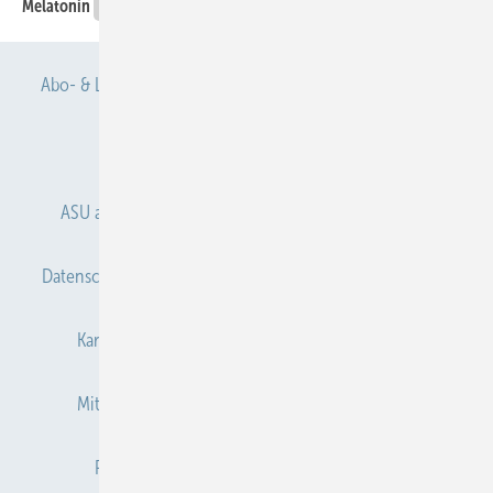
Melatonin
Offener Zugang
Abo- & Leserservice
AGB
Alle Inhalte chronologisch
Anmelden
Anmeldung & Registrierung
ASU abonnieren
ASU Partner
Autorenhinweise
Datenschutz
E-Paper
Gentner Verlag
Impressum
Karriere bei Gentner
Kontakt
Mediaservice
Mitgliedschaften und Engagement
Newsletter
Privacy Manager
Redaktion
RSS-Feed