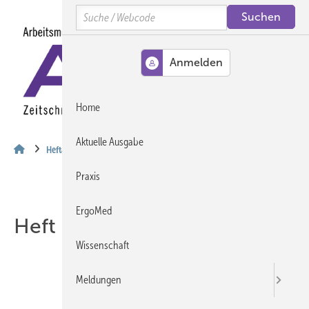
Springe
Springe
Springe
Search
auf
auf
auf
Hauptinhalt
Hauptmenü
SiteSearch
MENÜ
Home
Aktuelle Ausgabe
Heftarchiv
Praxis
ErgoMed
Heft 08-2015
Wissenschaft
Meldungen