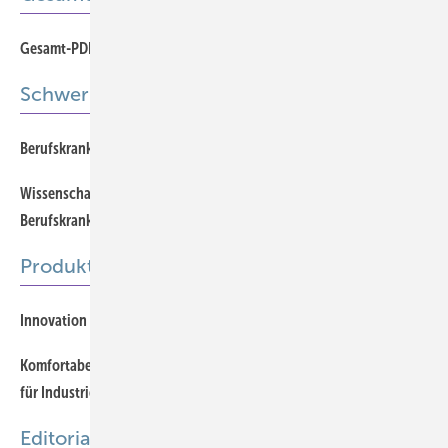
Gesamt-PDF 08-2015
Schwerpunkt
548
Berufskrankheiten-Todesfälle
Wissenschaftliche Ableitung und Begründung neuer
542
Berufskrankheiten
Produkte
609
Innovation im Arbeits- und Gesundheitsschutz
Komfortabel und robust: Supertec, das neue Bezugsmaterial
609
für Industriestühle
Editorial