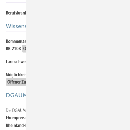
539
Berufskrankheiten-Begutachtung
Wissenschaft
Kommentar zur DWS II-Studie und Implikationen hinsichtlich
584
BK 2108
Offener Zugang
Lärmschwerhörigkeit in der Landwirtschaft
Offener Zugang
592
Möglichkeiten und Grenzen der Leistungsbeurteilung
598
Offener Zugang
DGAUM
Die DGAUM informiert
603
Ehrenpreis der DGAUM an die Geschäftsführerin der Unfallkasse
Rheinland-Pfalz