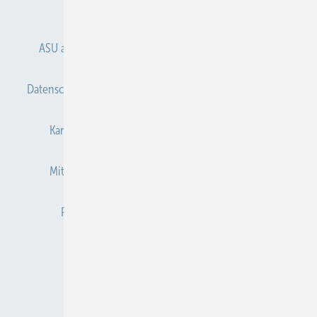
Anmelden
Anmeldung & Registrierung
ASU abonnieren
ASU Partner
Autorenhinweise
Datenschutz
E-Paper
Gentner Verlag
Impressum
Karriere bei Gentner
Kontakt
Mediaservice
Mitgliedschaften und Engagement
Newsletter
Privacy Manager
Redaktion
RSS-Feed
Veranstaltungen / Webinare
© 2026 ASU