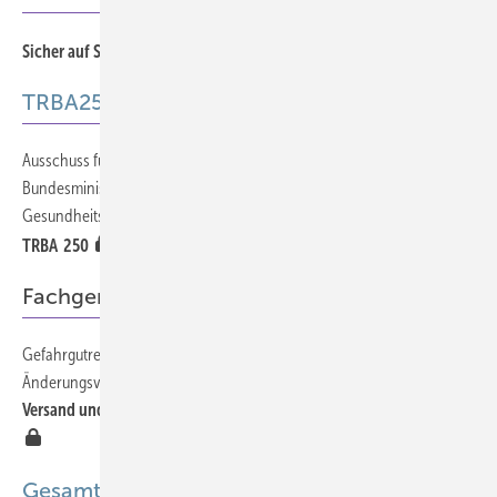
571
Sicher auf Schritt und Tritt
TRBA250
Ausschuss für Biologische Arbeitsstoffe (ABAS) beim
575
Bundesministerium für Arbeit und SozialesBiologische Arbeitsstoffe im
Gesundheitswesen und in der Wohlfahrtspflege (Folge 8)
TRBA 250
Fachgerechter Probenversand
Gefahrgutrechtliche Hinweise nach ADR 2013 und der 24. ADR-
565
Änderungsverordnung (Oktober 2014)
Versand und Transport von Laborproben und infektiösem Material
Gesamt-PDF der Ausgabe