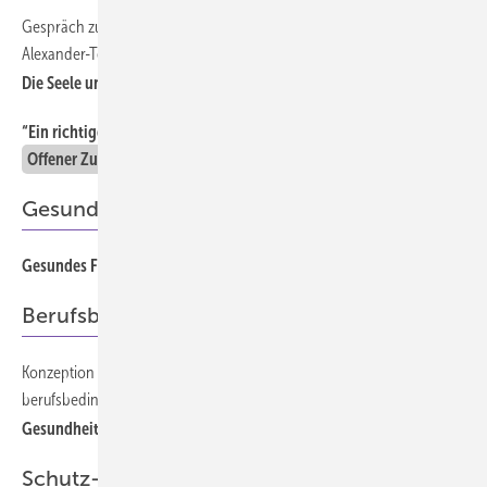
Gespräch zum “Richtungswechsel im eigenen Leben“ mithilfe der
562
Alexander-Technik
Die Seele und das Innehalten
“Ein richtiges Gesetz zu einem späten Zeitpunkt“
552
Offener Zugang
Gesundes Führen im Betrieb
Gesundes Führen im Unternehmen
Offener Zugang
554
Berufsbedingte Hauterkrankungen
Konzeption und Evaluation einer Maßnahme zur Prävention
556
berufsbedingter Hauterkrankungen
Gesundheitsförderung in kleinen und mittleren Unternehmen
Schutz- und Sicherheitsschuhe