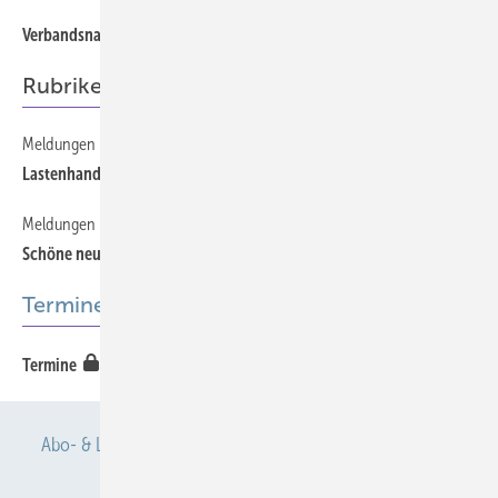
604
Verbandsnachrichten
Rubriken
Meldungen
605
Lastenhandhabungsverordnung gilt auch in der Pflege
Meldungen
605
Schöne neue Handelswelt?
Termine
608
Termine
Abo- & Leserservice
AGB
Alle Inhalte chronologisch