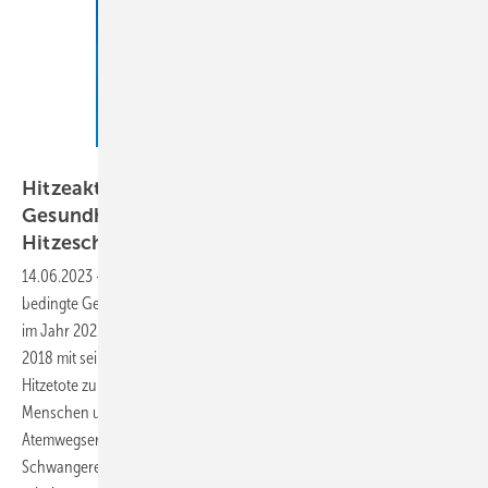
Günter Albers – stock.adobe.com
Hitzeaktionstag 2023 -
Gesundheitsorganisationen fordern:
Hitzeschutz bundesweit gesetzlich
verankern
14.06.2023
-
Hitze ist aktuell das größte durch den Klimawandel
bedingte Gesundheitsrisiko für die Menschen in Deutschland. Allein
im Jahr 2022 kam es zu 4.500 hitzebedingten Todesfällen. Im Jahr
2018 mit seinem besonders heißen Sommer waren sogar 8.700
Hitzetote zu beklagen. Besonders hitzegefährdet sind ältere
Menschen und solche mit Herz-Kreislauf- und
Atemwegserkrankungen, aber auch Säuglinge, Kinder und
Schwangere, obdachlose Menschen und solche, die im Freien