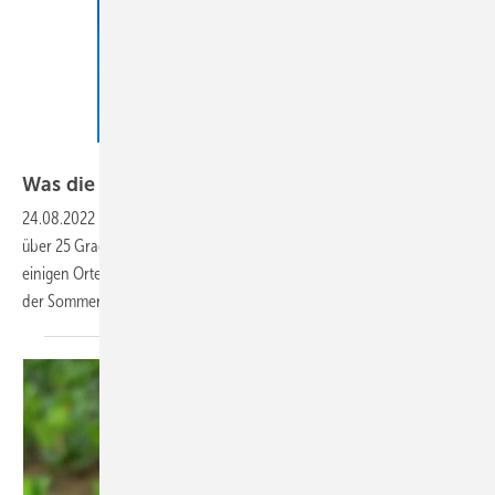
Günter Albers – stock.adobe.com
Was die Hitze mit uns
macht
24.08.2022
-
Über mehrere Tage bis zu 40 Grad Celsius am Tag und
über 25 Grad in der Nacht. Bei diesen Verhältnissen, wie sie an
einigen Orten in Deutschland in den letzten Wochen herrschten, kann
der Sommer zum medizinischen Notfall
werden.