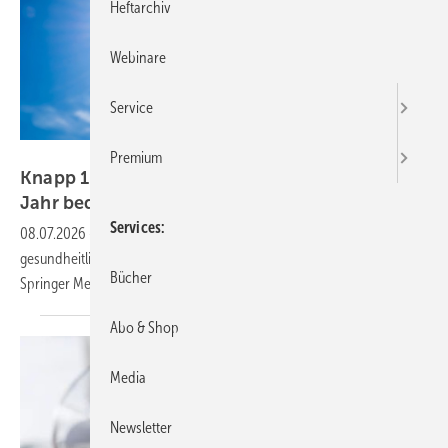
Heftarchiv
Webinare
Service
AucArtStudio - stock.adobe.com
Premium
Knapp 1.400 Krankenhausbehandlungen im
Jahr bedingt durch
Hitze
Services
08.07.2026
-
Extreme Hitze geht für die Menschen in Deutschland mit
gesundheitlichen Problemen einher. Darauf weist die ÄrzteZeitung der
Bücher
Springer Medizin
hin.
Abo & Shop
Media
Newsletter