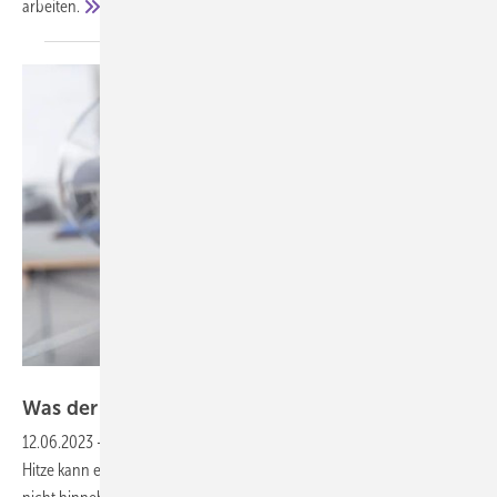
arbeiten.
contrastwerkstatt – stock-adobe.com
Was der Arbeitgeber bei Hitze leisten
muss
12.06.2023
-
Glasfassaden? Büro unterm Dach? Schon bei moderater
Hitze kann es im Job unerträglich werden. Das müssen Arbeitnehmer