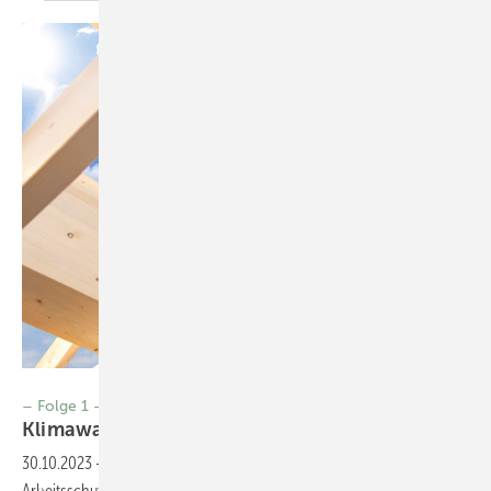
Foto: Peter Greven Physioderm
– Folge 1 –
Klimawandel und
Gesundheit
30.10.2023
-
Klimawandel Die Erderwärmung beeinflusst den
Arbeitsschutz im Allgemeinen und den beruflichen Hautschutz im