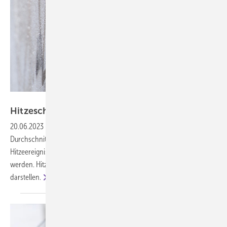
privat
Hitzeschutz am Arbeitsplatz wird
wichtiger
20.06.2023
-
Klimawandel und steigende globale
Durchschnittstemperaturen sorgen dafür, dass extreme
Hitzeereignisse voraussichtlich häufiger auftreten und intensiver
werden. Hitzewellen können eine erhebliche Belastung für Menschen
darstellen.