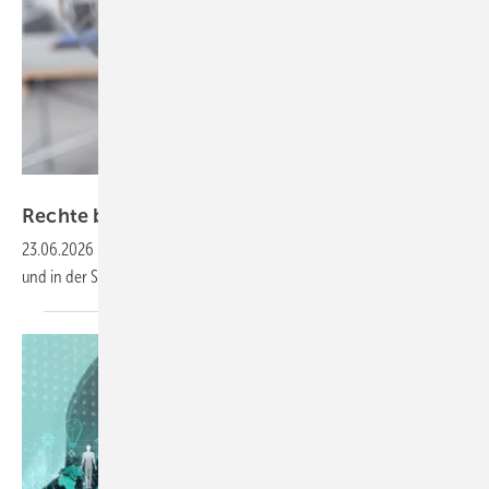
contrastwerkstatt – stock.adobe.com
Rechte bei
Hitze
23.06.2026
-
Hitzewellen haben auch rechtliche Folgen. Was im Büro
und in der Schule sowie für Mieter gilt, berichtet
„ZDFheute“.