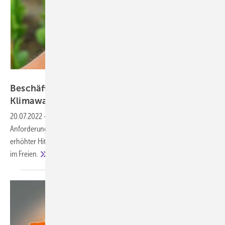
Iryna_B – stock.adobe.com
Beschäftigte vor den Auswirkungen des
Klimawandels
schützen
20.07.2022
-
Der globale Klimawandel stellt besondere
Anforderungen an den Arbeitsschutz. Ein wärmeres Klima führt zu
erhöhter Hitze- und solarer UV-Belastung vor allem für Beschäftigte
im
Freien.