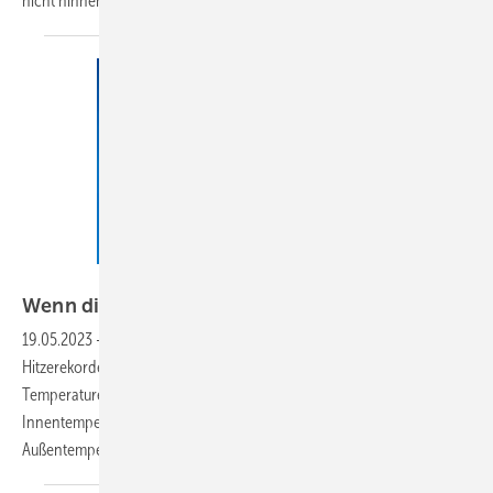
nicht
hinnehmen.
Günter Albers – stock.adobe.com
Wenn die Schule
schwitzt
19.05.2023
-
Die vergangenen Sommer haben uns immer neue
Hitzerekorde beschert. und auch in vielen Klassenräumen steigen die
Temperaturen. Was können Schulen tun, um zu verhindern, dass die
Innentemperaturen in gleichem Maße steigen wie die
Außentemperaturen? Wie können sie für Kühlung
sorgen?