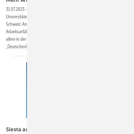
31.07.2023
-
Eine Studie von Nachwuchsforschenden der
Universitäten Passau und Bern zeigt anhand von Daten aus der
Schweiz: An Tagen mit Temperaturen über 30 Grad steigt die Zahl der
Arbeitsunfälle um 7,4 Prozent. Bei Bürokräften liegt die Ursache vor
allem in der Nacht. Dies berichtet die Internetplattform
„DeutschesGesundheitsPortal“.
Günter Albers – stock.adobe.com
Siesta aus medizinischer
Sicht