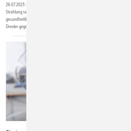
26.07.2023
-
Nicht nur die Mittagshitze, sondern auch die UV-
Strahlung setzen der Leistungsfähigkeit zu - zudem drohen
gesundheitliche Gefahren. Auf die größten Gefahren weist Hans
Drexler gegenüber dem Nachrichtenportal tagesschau.de
hin.
contrastwerkstatt – stock.adobe.com