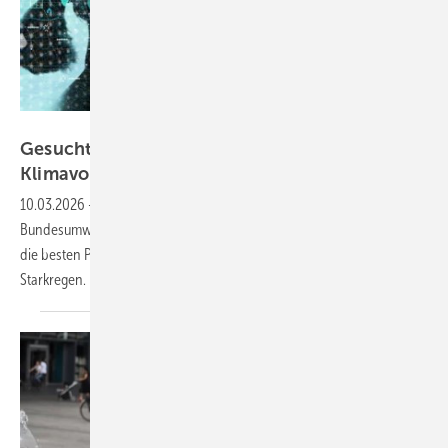
greenbutterfly - stock.adobe.com
Gesucht: Die besten Projekte zur
Klimavorsorge und Anpassung
2026!
10.03.2026
-
Noch bis zum 20. März läuft die Ausschreibung von
Bundesumweltministerium und Umweltbundesamt: Prämiert werden
die besten Projekte zum Umgang mit Klimafolgen wie Hitze, Dürre und
Starkregen.