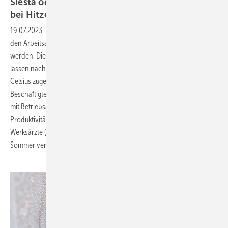
Siesta oder Arbeit? Betriebsärzte geben Tipps
bei
Hitze
19.07.2023
-
So sehr man den Sommer auch herbeigesehnt hat, für
den Arbeitsalltag können hohe Temperaturen schnell zur Belastung
werden. Die Konzentration auf die Arbeit und die Leistungsfähigkeit
lassen nach – spätestens, sobald die Raumtemperatur auf 30 Grad
Celsius zugeht. Gemeinsames Interesse von Arbeitgebern und
Beschäftigten sowie Personalvertretungen ist es, in Zusammenarbeit
mit Betriebsärzten die Gesundheit zu erhalten und damit auch die
Produktivität zu sichern. Der Verband deutscher Betriebs- und
Werksärzte (VDBW) gibt deshalb Tipps, wie die Arbeitsbedingungen im
Sommer verbessert werden
können: