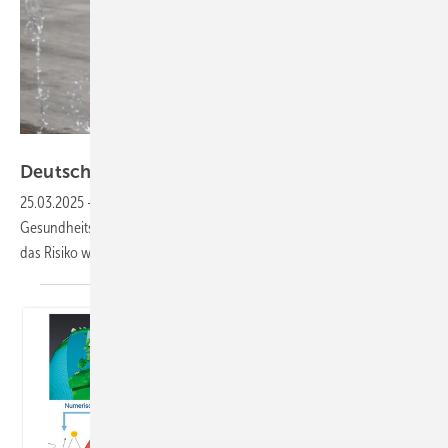
Lukas – stock.adobe.com
Deutschland hitzeresilient
machen
25.03.2025
-
Hitze ist das größte durch den Klimawandel bedingte
Gesundheitsrisiko. Sie kann für alle Menschen gefährlich werden, und
das Risiko wird in den kommenden Jahren weiter
zunehmen.