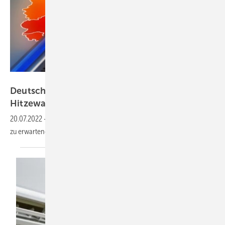
bluedesign – stock.adobe.com
Deutscher Wetterdienst erweitert sein
Hitzewarnsystem um
Trendvorhersagen
20.07.2022
-
Der nationale Wetterdienst bietet auch Vorhersagen von
zu erwartender Hitzebelastung
an.