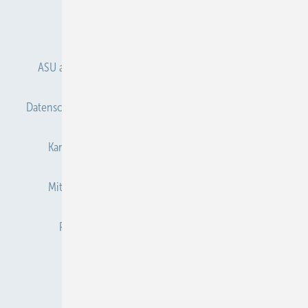
Anmelden
Anmeldung & Registrierung
ASU abonnieren
ASU Partner
Autorenhinweise
Datenschutz
E-Paper
Gentner Verlag
Impressum
Karriere bei Gentner
Kontakt
Mediaservice
Mitgliedschaften und Engagement
Newsletter
Privacy Manager
Redaktion
RSS-Feed
Veranstaltungen / Webinare
© 2026 ASU