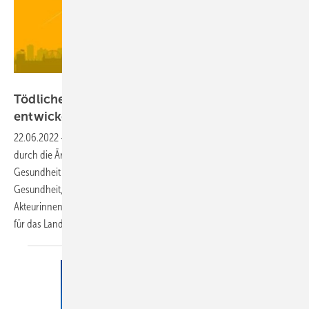
Yasar – stock.adobe.com
Tödliche Hitze: Neues Aktionsbündnis
entwickelt Hitzeschutzpläne für
Berlin
22.06.2022
-
Das neue „Aktionsbündnis Hitzeschutz Berlin“, initiiert
durch die Ärztekammer Berlin, die Deutsche Allianz Klimawandel und
Gesundheit e.V. (KLUG) und die Senatsverwaltung für Wissenschaft,
Gesundheit, Pflege und Gleichstellung, hat gemeinsam mit vielen
Akteurinnen und Akteuren des Gesundheitswesens Hitzeschutzpläne
für das Land Berlin
erarbeitet.