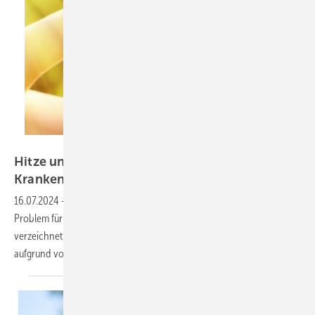
Jürgen Fälchle – stock.adobe.com
Hitze und Sonnenlicht als Ursache einer
Krankenhausbehandlung
16.07.2024
-
Hohe Temperaturen sind auch in Deutschland ein
Problem für die Gesundheit. 1500 Krankenhausbehandlungen
verzeichnet das Statistische Bundesamt pro Jahr im Durchschnitt
aufgrund von Hitze und
Sonnenlicht.