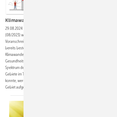
Klimawandel und
Gesundheit
29.08.2024
-
Im ASU-Schwerpunktheft Klimawandel und Gesundheit
(08/2023) wurde gezeigt, wie wichtig es ist, ein weiteres
Voranschreiten des Klimawandels zu verhindern und uns an die
bereits bestehenden und noch zu erwartenden Folgen des
Klimawandels anzupassen. Dies gilt insbesondere auch für den
Gesundheitsbereich. Da das ASU-Schwerpunktheft nicht das gesamte
Spektrum der für die Arbeits-, Sozial- und Umweltmedizin wichtigen
Gebiete im Themenbereich Klimawandel und Gesundheit abdecken
konnte, werden in loser Folge weitere aktuelle Themen aus diesem
Gebiet
aufgegriffen.