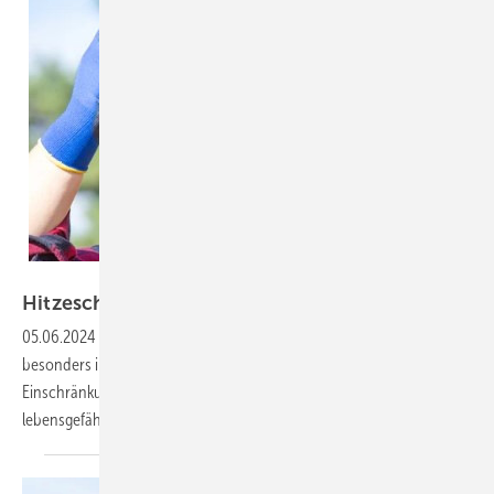
Rainer Fuhrmann – stock.adobe.com
Hitzeschutz für
Kommunen
05.06.2024
-
Hohe Temperaturen und Hitzeperioden können
besonders in Städten zu gesundheitlichen Problemen führen: von
Einschränkungen im Wohlbefinden angefangen bis hin zu
lebensgefährlichen
Situationen.