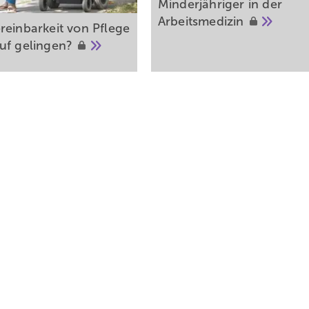
Minder­jähriger in der
Arbeitsmedizin
reinbarkeit von Pflege
ruf
gelingen?