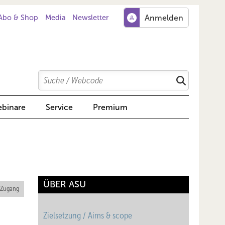
Abo & Shop
Media
Newsletter
Search
Suchen
binare
Service
Premium
ÜBER ASU
 Zugang
Zielsetzung / Aims & scope