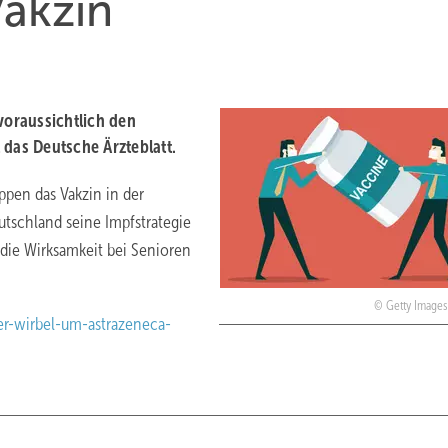
akzin
voraussichtlich den
 das Deutsche Ärzteblatt.
ppen das Vakzin in der
tschland seine Impfstrategie
 die Wirksamkeit bei Senioren
Getty Images
er-wirbel-um-astrazeneca-