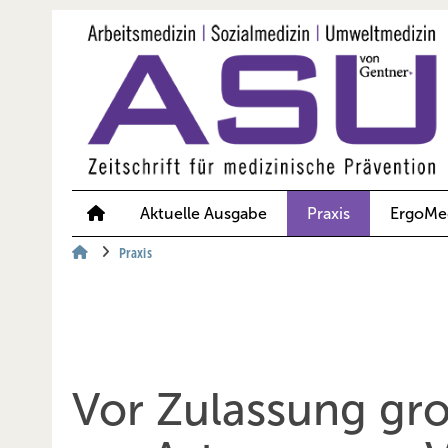
Springe
Springe
Springe
auf
auf
auf
Hauptinhalt
Hauptmenü
SiteSearch
Aktuelle Ausgabe
Praxis
ErgoMe
Praxis
Vor Zulassung gro