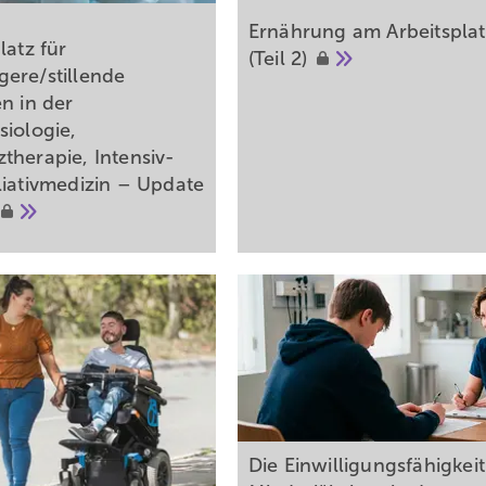
Ernährung am Arbeitsplat
latz für
(Teil
2)
ere/stillende
n in der
siologie,
therapie, Intensiv-
liativmedizin – Update
Die Einwilligungsfähigkeit