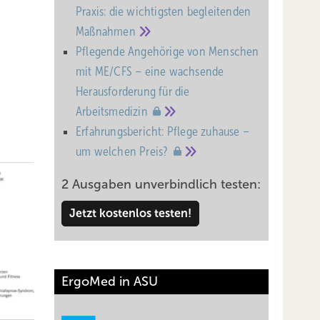
Praxis: die wichtigsten begleitenden
Maßnahmen
Pflegende Angehörige von Menschen
mit ME/CFS – eine wachsende
Heraus­forderung für die
Arbeitsmedizin
Erfahrungsbericht: Pflege zuhause –
um welchen
Preis?
2 Ausgaben unverbindlich testen:
Jetzt kostenlos testen!
ErgoMed in ASU