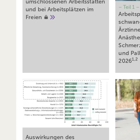
umschlossenen Arbeitsstätten
– Teil 1 –
und bei Arbeitsplätzen im
Arbeitsp
Freien
schwang
Ärztinne
Anästhe
Schmerz
und Pal
1,2
2026
Auswirkungen des