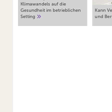
Klimawandels auf die
Gesundheit im betrieblichen
Kann Ve
Setting
und Be