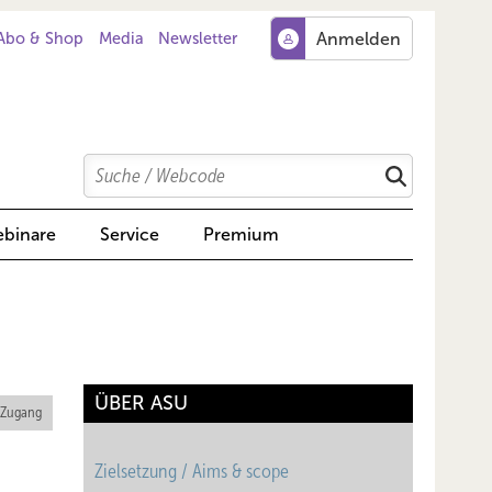
Abo & Shop
Media
Newsletter
Search
Suchen
binare
Service
Premium
ÜBER ASU
 Zugang
Zielsetzung / Aims & scope