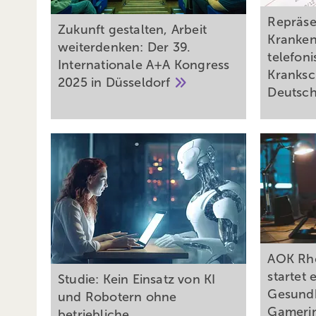
Repräse
Zukunft gestalten, Arbeit
Kranken
weiterdenken: Der 39.
telefon
Internationale A+A Kongress
Kranksc
2025 in
Düsseldorf
Deutsc
AOK Rh
startet 
Studie: Kein Einsatz von KI
Gesundh
und Robotern ohne
Gameri
betriebliche