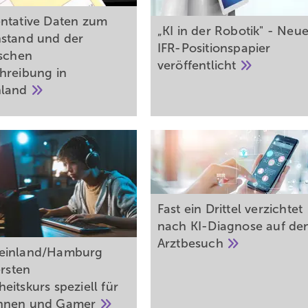
ntative Daten zum
„KI in der Robotik" - Neu
stand und der
IFR-Positionspapier
ischen
veröffentlicht
hreibung in
hland
Fast ein Drittel verzichtet
nach KI-Diagnose auf de
Arztbesuch
einland/Hamburg
ersten
eitskurs speziell für
nnen und
Gamer