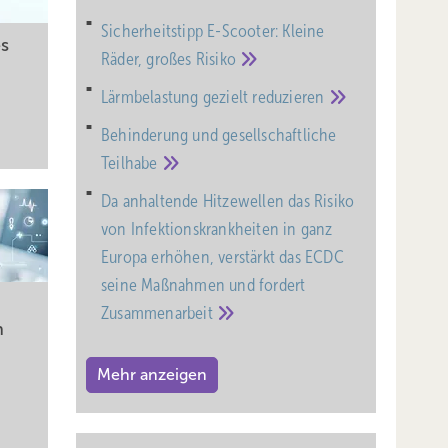
Sicherheitstipp E-Scooter: Kleine
es
Räder, großes
Risiko
Lärmbelastung gezielt
reduzieren
Behinderung und gesell­schaft­liche
Teil­habe
Da anhaltende Hitzewellen das Risiko
von Infektionskrankheiten in ganz
Europa erhöhen, verstärkt das ECDC
seine Maßnahmen und fordert
Zusammenarbeit
n
Mehr anzeigen