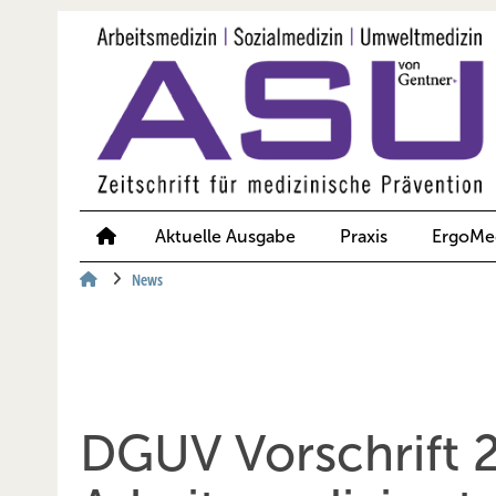
Springe
Springe
Springe
auf
auf
auf
Hauptinhalt
Hauptmenü
SiteSearch
Aktuelle Ausgabe
Praxis
ErgoMe
News
DGUV Vorschrift 2