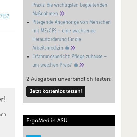
Praxis: die wichtigsten begleitenden
Maßnahmen
47152
Pflegende Angehörige von Menschen
mit ME/CFS – eine wachsende
Heraus­forderung für die
Arbeitsmedizin
Erfahrungsbericht: Pflege zuhause –
um welchen
Preis?
2 Ausgaben unverbindlich testen:
Jetzt kostenlos testen!
r!
nen
ErgoMed in ASU