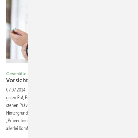
AlexRaths/Thinkstock
Geschäfte mit inadäquaten Präventionschecks
Vorsicht
Vorsorgeuntersuchung!
07.07.2014
-
Prävention hat in der deutschen Bevölkerung einen
guten Ruf, Politiker wollen Prävention fördern und viele Patienten
stehen Präventionsangeboten sehr positiv gegenüber. Vor diesem
Hintergrund sind in den letzten 5 Jahren zahlreiche
„Präventionszentren“ und „Diagnose-kliniken“ entstanden, die – mit
allerlei Komfort ausgerüstet – um Kunden werben.
Rainer
Hakimi