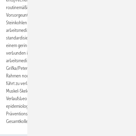
routinemäßig durchgeführten arbeitsmedizinischen
Vorsorgeuntersuchungen bei 100 Bergleuten des
Steinkohlenbergbaus zeigte, dass die Durchführung dieser
arbeitsmedizinisch-orthopädischen Mehrstufendiagnostik mit einem
standardisierten Untersuchungs- und Dokumentationsablauf nur mit
einem geringen zeitlichem Mehraufwand von ca. 2 bis 3 Minuten
verbunden ist. Schlussfolgerungen: Die Anwendung der
arbeitsmedizinisch-orthopädischen Mehrstufendiagnostik nach
Grifka/Peters als standardisiertes Untersuchungsverfahren im
Rahmen normaler arbeitsmedizinischer Vorsorgeuntersuchungen
führt zu verlässlichen und vergleichbaren Aussagen über das gesamte
Muskel-Skelett-System. Sie erlaubt sowohl durchgehende
Verlaufsbeobachtungen einzelner Patienten wie auch
epidemiologische Studien von Patientenkollektiven. Die betriebliche
Präventionsarbeit sowohl im Individualfall wie auch im
Gesamtkollektiv wird deutlich
verbessert