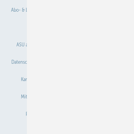
Abo- & Leserservice
AGB
Alle Inhalte chronologisch
Anmelden
Anmeldung & Registrierung
ASU abonnieren
ASU Partner
Autorenhinweise
Datenschutz
E-Paper
Gentner Verlag
Impressum
Karriere bei Gentner
Kontakt
Mediaservice
Mitgliedschaften und Engagement
Newsletter
Privacy Manager
Redaktion
RSS-Feed
Veranstaltungen / Webinare