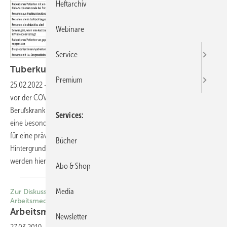
Heftarchiv
Webinare
Service
Tuberkulose in der betriebs­ärztlichen
Praxis
Premium
25.02.2022
-
Arbeitsmedizinische Vorsorge Tuberkulose (TB) war
vor der COVID-19-Pandemie die häufigste infektionsbedingte
Berufskrankheit. Die arbeitsmedizinische Vorsorge auf TB spielt daher
Services
eine besondere Rolle, um Beschäftigte mit einer frischen Infektion, die
für eine präventive Chemotherapie infrage kommen, zu identifizieren.
Bücher
Hintergrundwissen und Vorgehen in der betriebsärztlichen Praxis
werden hier dargestellt. Albert
Nienhaus
Abo & Shop
Media
Zur Diskussion gestellt | Zum Beitrag von Stephan Letzel in ASU
Arbeitsmed Sozialmed Umweltmed 2019; 54: 157–161
Arbeitsmedizinische
Vorsorgeuntersuchung
Newsletter