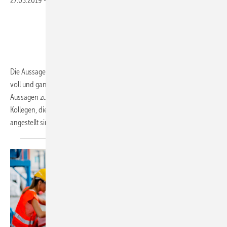
27.03.2019
-
Leserbrief
Die Aussagen des Autors zur arbeitsmedizinischen Vorsorge teile ich
voll und ganz und beziehe mich mit dieser Zuschrift besonders auf die
Aussagen zu „Aufklärung und Beratung“. Bei Umfragen im Kreis von
Kollegen, die nicht in einem Unternehmen fest als Betriebsarzt
angestellt
sind...