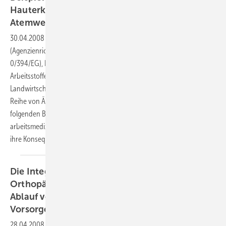
Hauterkrankungen und obstruktive
Atemwegserkrankungen
30.04.2008
-
Durch die Umsetzung der EU Richtlinien 98/24/EG
(Agenzienrichtlinie), 99/38/EG (Änderung der Krebsrichtlinie 9
0/394/EG), ILO-Übereinkommens 170 (Gefährdung durch chemische
Arbeitsstoffe) und des ILO-Übereinkommens 184 (Arbeitsschutz in der
Landwirtschaft) in der neuen Gefahrstoffverordnung ergibt sich eine
Reihe von Änderungen für den arbeitsmedizinisch tätigen Arzt. Im
folgenden Beitrag werden wesentliche Änderungen hinsichtlich
arbeitsmedizinischer Vorsorgeuntersuchungen kurz dargestellt und
ihre Konsequenzen für die betriebsärztliche Tätigkeit
diskutiert.
Die Integration der Arbeitsmedizinisch-
Orthopädischen Mehrstufendiagnostik in den
Ablauf von Arbeitsmedizinischen
Vorsorgeuntersuchungen
28.04.2008
-
Ziel: Erkrankungen des Muskel-Skelett-Systems