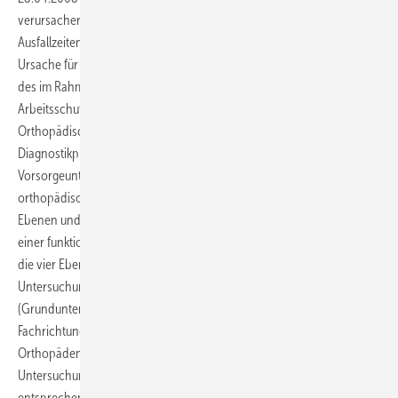
verursachen heutzutage etwa ein Drittel aller betrieblichen
Ausfallzeiten, erhebliche Behandlungskosten und sind die häufigste
Ursache für Frühberentungen. Ziel dieser Arbeit war, die Praktikabilität
des im Rahmen eines Forschungsprojektes der Bundesanstalt für
Arbeitsschutz und Arbeitsmedizin gemeinsam mit der
Orthopädischen Universitätsklinik Bochum entwickelte vierstufige
Diagnostikprogramm im Rahmen von arbeitsmedizinischen
Vorsorgeuntersuchungen zu testen. Methode: Die arbeitsmedizinisch-
orthopädische Mehrstufendiagnostik wird mehrdimensional in
Ebenen und Blöcke unterteilt. Während die Blöcke A, B und C eher
einer funktionell-topographischen Untergliederung folgen, beinhalten
die vier Ebenen in ihrer Genauigkeit abgestufte
Untersuchungsverfahren. Die Ebenen 1 (Check-Up-Ebene) und 2
(Grunduntersuchung) können von allen medizinischen
Fachrichtungen angewendet werden, während die Ebenen 3 und 4
Orthopäden vorbehalten bleiben. Ergebnisse: Die Integration der 29
Untersuchungsitems der Ebene 1 und sofern erforderlich
entsprechender Items der Ebene 2 in den Untersuchungsablauf von