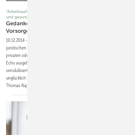
© suriyasilsaksom/Thinkstock
“Arbeitsaufenthalt im Ausland unter besonderen klimatischen
und gesundheitlichen Belastungen“
Gedanken zur arbeitsmedizinischen
Vorsorgeuntersuchung analog zu G
35
10.12.2014
-
Vorsorgeuntersuchungen
Der Beitrag zu den möglichen
juristischen Fallen, die allen Beteiligten im Zusammenhang mit
privaten oder beruflichen Reisen drohen können, hat ein erfreuliches
Echo ausgelöst (Küpper 2013). Damit hat er für die Problematik
sensibilisiert. Eine Formulierung war jedoch möglicherweise etwas
unglücklich gewählt und soll an dieser Stelle erläutert werden.
Thomas
Küpper