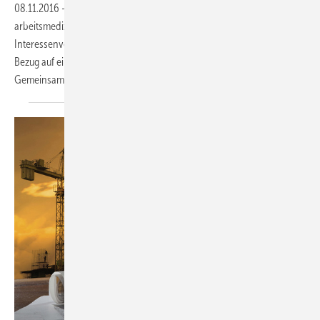
08.11.2016
-
Seit kurzer Zeit gelten neue Fristen für
arbeitsmedizinische Vorsorgeuntersuchungen. Darauf weist der
Interessenverband Deutscher Zeitarbeitsunternehmen (iGZ) mit
Bezug auf eine Bekanntmachung des Bundesarbeitsministeriums im
Gemeinsamen Ministerialblatt
hin.