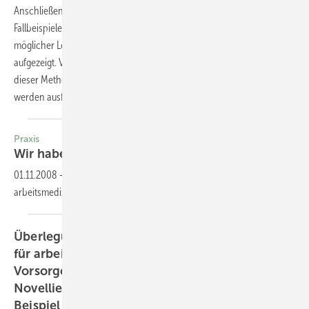
Anschließend werden in zwei weiteren
Fallbeispielen der Einsatz der Telemedizin als
möglicher Lösungsansatz für diese Problematik
aufgezeigt. Vor- und Nachteile der Anwendung
dieser Methode in der praktischen Arbeitsmedizin
werden ausführlich
diskutiert.
Praxis
Wir haben ihn so geliebt — den G
25
01.11.2008
-
Überlegungen zu einem Hermaphroditen der
arbeitsmedizinischen
Vorsorgeuntersuchungen
Überlegungen zu notwendigen Konsequenzen
für arbeitsmedizinische
Vorsorgeuntersuchungen durch die
Novellierung der Gefahrstoffverordnung am
Beispiel der Vorsorgeuntersuchungen für