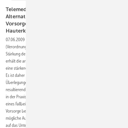
Telemedizin — eine sinnvolle und zeitgemäße
Alternative in der arbeitsmedizinischen
Vorsorgeuntersuchung von beruflichen
Hauterkrankungen?
07.06.2009
-
Durch neue gesetzliche Rahmenbedingungen
(Verordnung zur Rechtsvereinfachung und
Stärkung der arbeitsmedizinischen Vorsorge)
erhält die arbeitsmedizinische Vorsorgeuntersuchung
eine stärkere Rechtsverbindlichkeit.
Es ist daher dringend erforderlich, logistische
Überlegungen anzustellen, wie der daraus
resultierende erhöhte Untersuchungsaufwand
in der Praxis zu bewältigen ist. Anhand
eines Fallbeispiels der arbeitsmedizinischen
Vorsorge bei Feuchtarbeit werden zunächst
mögliche Auswirkungen dieser Entwicklung
auf das Untersuchungsaufkommen dargestellt.