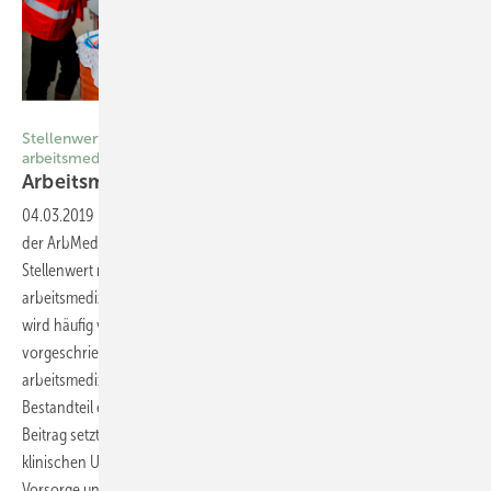
Foto: milanvirijevic / Getty Images
Stellenwert der medizinischen Untersuchung im Rahmen der
arbeitsmedizinischen Vorsorge
Arbeitsmedizinische
Vorsorgeuntersuchung
04.03.2019
-
Arbeitsmedizinische Vorsorge
Durch die Novellierung
der ArbMedVV kam es zu einer kritischen Auseinandersetzung zum
Stellenwert medizinischer Untersuchungen im Rahmen der
arbeitsmedizinischen Vorsorge. In der entsprechenden Diskussion
wird häufig vergessen, dass die in der ArbMedVV verpflichtend
vorgeschriebene Anamnese, die die Grundlage für die
arbeitsmedizinische Beratung darstellt, bereits ein wichtiger
Bestandteil einer medizinischen Untersuchung ist. Der folgende
Beitrag setzt sich mit der Sinnhaftigkeit von körperlichen und
klinischen Untersuchungen im Rahmen der arbeitsmedizinischen
Vorsorge und deren sozialrechtlicher Verankerung auseinander.