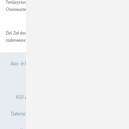
Tertiärprävention Auswertung bei Beschäftigten eines großen
Chemieunternehmens 2013–2015
Ziel: Ziel des vorliegenden Beitrags ist die Evaluation der
stufenweisen...
Abo- & Leserservice
AGB
Alle Inhalte chronologisch
Anmelden
Anmeldung & Registrierung
ASU abonnieren
ASU Partner
Autorenhinweise
Datenschutz
E-Paper
Gentner Verlag
Impressum