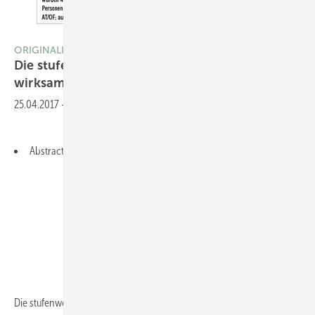
ORIGINALIA
Die stufenweise Wiedereingliederung als
wirksames Instrument der
Tertiärprävention
25.04.2017
-
Abstract Deutsch
Abstract English
Die stufenweise Wiedereingliederung als wirksames Instrument der