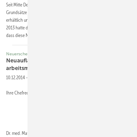
Seit Mitte Dezember 2014 ist die Neuauflage (6. Auflage) der „DGUV
Grundsätze für arbeitsmedizinische Untersuchungen“ im Buchhandel
erhältlich und sorgt zunehmend für Gesprächsstoff. Bereits im Jahr
2013 hatte die DGAUM sich u. a. auch mit dem VDBW dafür eingesetzt,
dass diese
Neuauflage...
Neuerscheinung
Neuauflage der DGUV Grundsätze für
arbeitsmedizinische
Untersuchungen
10.12.2014
-
Ihre Chefredaktion
Dr. med. Matthias Kluckert