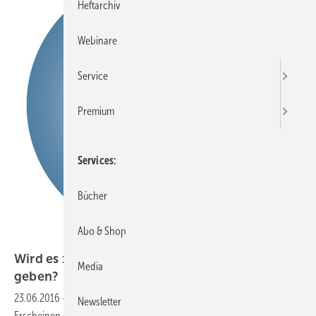
Heftarchiv
Webinare
Service
Premium
Services
Bücher
Abo & Shop
Wird es zukünftig noch DGUV-Grundsätze
Media
geben?
23.06.2016
-
Berufsgenossenschaftliche Grundsätze
Mit dem
Newsletter
Erscheinen der 6. Auflage der DGUV-Grundsätze (2014) für