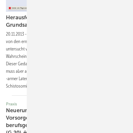
Herausforderung Nachuntersuchung gemäß
Grundsatz
35
20.11.2013
-
Fallbericht
In der Arbeitsmedizin muss in Abhängigkeit
von den ermittelten Gefährdungen auch auf solche Erkrankungen hin
untersucht werden, für deren Vorliegen eine gewisse
Wahrscheinlichkeit besteht, auch wenn Symptome nicht bestehen.
Dieser Gedanke liegt vielen Untersuchern bei der HIV-Infektion nahe,
muss aber auch auf andere Infektionen mit langer symptomloser oder
-armer Latenz ausgedehnt werden, wozu unter anderem auch die
Schistosomiasis gehört.
Burkhard
Rieke
Praxis
Neuerungen in der arbeitsmedizinischen
Vorsorge nach dem
berufsgenossenschaftlichen Grundsatz “Lärm“
(G
20)