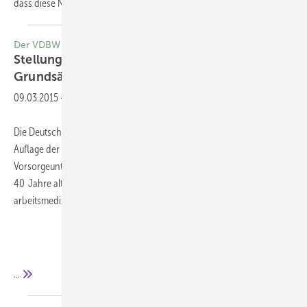
dass diese
Neuauflage...
Der VDBW informiert
Stellungnahme zur Neuauflage der DGUV
Grundsätze für arbeitsmedizinische
Vorsorge
09.03.2015
-
Die Deutsche Gesetzliche Unfallversicherung (DGUV) hat die sechste
Auflage der sog. Grundsätze für die arbeitsmedizinischen
Vorsorgeuntersuchungen veröffentlicht. Da-durch führt sie ein über
40 Jahre altes Konzept zur Standardisierung von
arbeitsmedizinischen Vorsorgeuntersuchung fort.
...