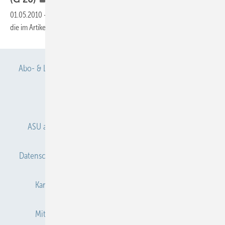
01.05.2010
-
Dieser Inhalt liegt nur als PDF-Datei vor. Bitte öffnen Sie
die im Artikel verlinkte Datei, um auf den Inhalt
zuzugreifen.
Abo- & Leserservice
AGB
Alle Inhalte chronologisch
Anmelden
Anmeldung & Registrierung
ASU abonnieren
ASU Partner
Autorenhinweise
Datenschutz
E-Paper
Gentner Verlag
Impressum
Karriere bei Gentner
Kontakt
Mediaservice
Mitgliedschaften und Engagement
Newsletter