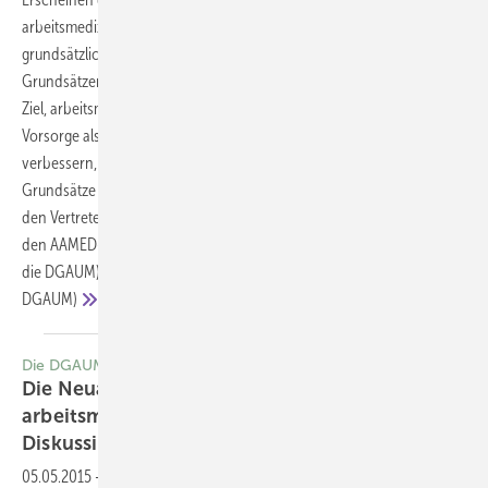
arbeitsmedizinische Untersuchungen gab es von vielen Seiten
grundsätzliche Kritik an den seit vielen Jahren gern genutzten DGUV-
Grundsätzen für die arbeitsmedizinischen Untersuchungen. Mit dem
Ziel, arbeitsmedizinische Empfehlungen zur arbeitsmedizinischen
Vorsorge als Orientierungshilfe in der Praxis zu erhalten und zu
verbessern, starteten nun die Arbeiten an der 7. Auflage der DGUV-
Grundsätze unter einer neuen Konstellation in Zusammenarbeit mit
den Vertretern der deutschen Arbeitsmedizin.
Matthias Kluckert (für
den AAMED-GUV und die DGUV), Thomas Brüning (für die DGUV und
die DGAUM), Dennis Nowak, Stephan Letzel, Hans Drexler (für die
DGAUM)
Die DGAUM informiert
Die Neuauflage der “DGUV Grundsätze für
arbeitsmedizinische Untersuchungen“ in der
Diskussion
05.05.2015
-