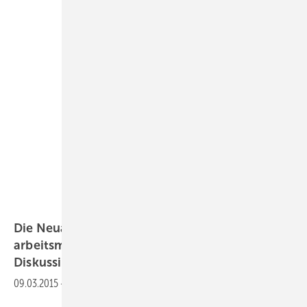
Die Neuauflage der “DGUV Grundsätze für
arbeitsmedizinische Untersuchungen“ in der
Diskussion
09.03.2015
-