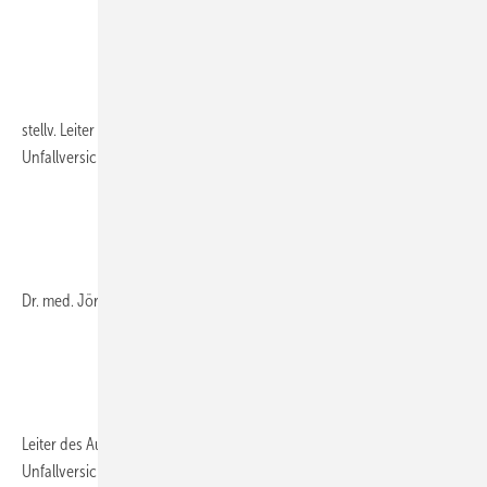
stellv. Leiter des Ausschusses Arbeitsmedizin der Gesetzlichen
Unfallversicherung
Dr. med. Jörg Hedtmann
Leiter des Ausschusses Arbeitsmedizin der Gesetzlichen
Unfallversicherung