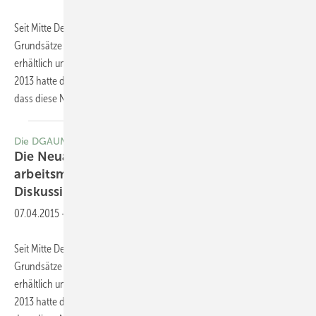
Seit Mitte Dezember 2014 ist die Neuauflage (6. Auflage) der „DGUV
Grundsätze für arbeitsmedizinische Untersuchungen“ im Buchhandel
erhältlich und sorgt zunehmend für Gesprächsstoff. Bereits im Jahr
2013 hatte die DGAUM sich u. a. auch mit dem VDBW dafür eingesetzt,
dass diese
Neuauflage...
Die DGAUM informiert
Die Neuauflage der “DGUV Grundsätze für
arbeitsmedizinische Untersuchungen“ in der
Diskussion
07.04.2015
-
Seit Mitte Dezember 2014 ist die Neuauflage (6. Auflage) der „DGUV
Grundsätze für arbeitsmedizinische Untersuchungen“ im Buchhandel
erhältlich und sorgt zunehmend für Gesprächsstoff. Bereits im Jahr
2013 hatte die DGAUM sich u. a. auch mit dem VDBW dafür eingesetzt,