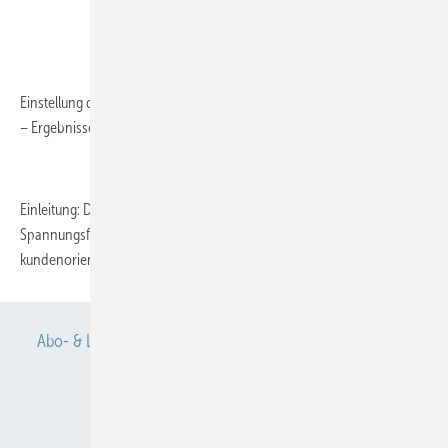
Einstellung der Arbeitsmediziner zum Thema Gesundheitscontrolling
– Ergebnisse einer Umfrage
Einleitung: Die arbeitsmedizinische Tätigkeit bewegt sich heute im
Spannungsfeld zwischen medizinischer Heilkunst und
kundenorientierter...
Abo- & Leserservice
AGB
Alle Inhalte chronologisch
Anmelden
Anmeldung & Registrierung