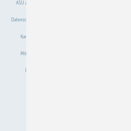
ASU abonnieren
ASU Partner
Autorenhinweise
Datenschutz
E-Paper
Gentner Verlag
Impressum
Karriere bei Gentner
Kontakt
Mediaservice
Mitgliedschaften und Engagement
Newsletter
Privacy Manager
Redaktion
RSS-Feed
Veranstaltungen / Webinare
© 2026 ASU