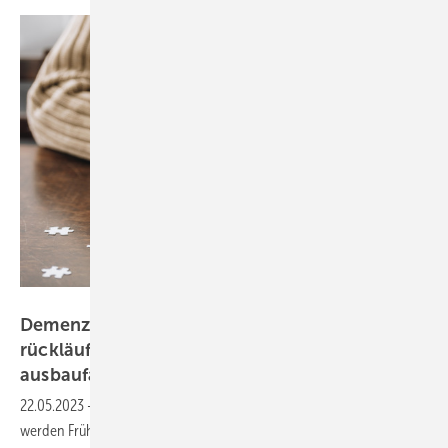
LIGHTFIELD STUDIOS - stock.adobe
Demenz: Befürwortung von Frühdiagnostik
rückläufig, Wissen zu Risikofaktoren
ausbaufähig
22.05.2023
-
Die Zahl der Menschen mit Demenz steigt. Deshalb
werden Früherkennung und Diagnostik der altersbedingten