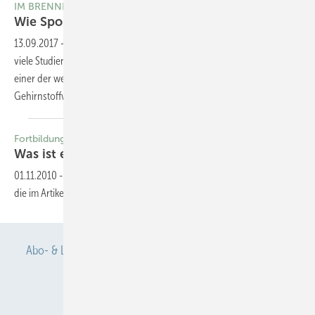
IM BRENNPUNKT
Wie Sport der Demenz
vorbeugt
13.09.2017
-
Dass Sport die Denkleistung im Alter verbessert, haben
viele Studien gezeigt. Jetzt haben Forscher der Goethe-Universität in
einer der weltweit ersten Studien geklärt, wie Sport sich auf den
Gehirnstoffwechsel
auswirkt.
Fortbildung
Was ist eine
Demenz?
01.11.2010
-
Dieser Inhalt liegt nur als PDF-Datei vor. Bitte öffnen Sie
die im Artikel verlinkte Datei, um auf den Inhalt
zuzugreifen.
Abo- & Leserservice
AGB
Alle Inhalte chronologisch
Anmelden
Anmeldung & Registrierung