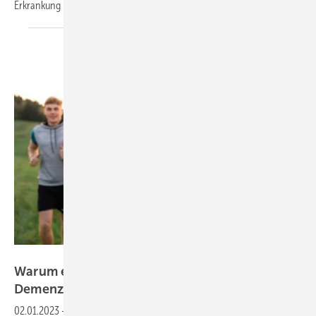
Erkrankung immer
wichtiger.
Halfpoint – stock.adobe.com
Warum ein gesunder Lebensstil für die
Demenzprävention nicht
reicht
02.01.2023
-
Demenzerkrankungen nehmen in Deutschland zu. Weil