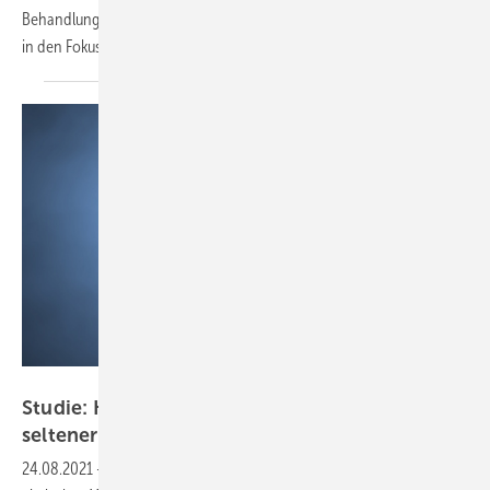
Behandlungsmöglichkeiten fehlen, rückt die Prävention von Demenz
in den
Fokus.
ra2 studio - stock.adobe.com
Studie: Kopfarbeiter erkranken im Alter
seltener an einer
Demenz
24.08.2021
-
Ein Beruf, der hohe kognitive Anforderungen stellt und