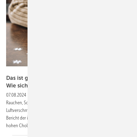
LIGHTFIELD STUDIOS - stock.adobe.com
Das ist gut für das Gedächtnis: Neuer Bericht:
Wie sich Demenz vorbeugen
lässt
07.08.2024
-
Das Risiko für Demenz erhöht sich nachweislich durch
Rauchen, Schwerhörigkeit, Übergewicht, Einsamkeit,
Luftverschmutzung und einige andere Faktoren. Jetzt hat ein neuer
Bericht der internationalen Lancet-Kommission diese Liste um einen
hohen Cholesterinspiegel und nachlassende Sehkraft
erweitert.