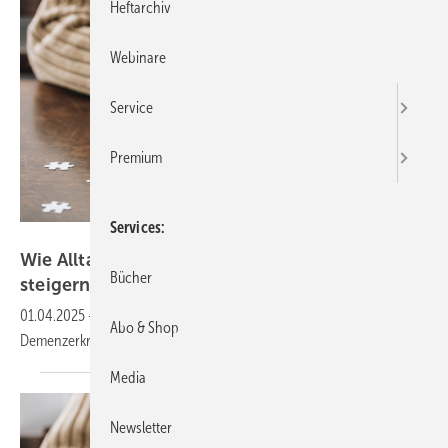
Heftarchiv
Webinare
Service
Premium
Services
LIGHTFIELD STUDIOS - stock.adobe
Wie Alltagsgewohnheiten das Demenzrisiko
Bücher
steigern
01.04.2025
-
Das lange tägliche Sitzen als Risikofaktor für
Abo & Shop
Demenzerkrankungen
Media
Newsletter