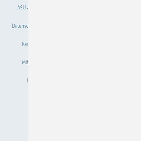
ASU abonnieren
ASU Partner
Autorenhinweise
Datenschutz
E-Paper
Gentner Verlag
Impressum
Karriere bei Gentner
Kontakt
Mediaservice
Mitgliedschaften und Engagement
Newsletter
Privacy Manager
Redaktion
RSS-Feed
Veranstaltungen / Webinare
© 2026 ASU