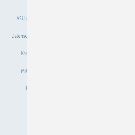
Anmelden
Anmeldung & Registrierung
ASU abonnieren
ASU Partner
Autorenhinweise
Datenschutz
E-Paper
Gentner Verlag
Impressum
Karriere bei Gentner
Kontakt
Mediaservice
Mitgliedschaften und Engagement
Newsletter
Privacy Manager
Redaktion
RSS-Feed
Veranstaltungen / Webinare
© 2026 ASU