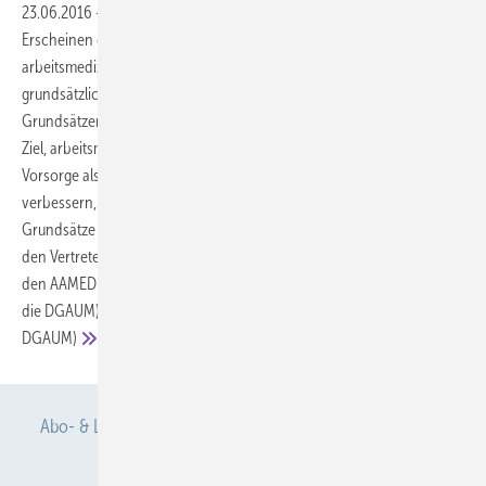
23.06.2016
-
Berufsgenossenschaftliche Grundsätze
Mit dem
Erscheinen der 6. Auflage der DGUV-Grundsätze (2014) für
arbeitsmedizinische Untersuchungen gab es von vielen Seiten
grundsätzliche Kritik an den seit vielen Jahren gern genutzten DGUV-
Grundsätzen für die arbeitsmedizinischen Untersuchungen. Mit dem
Ziel, arbeitsmedizinische Empfehlungen zur arbeitsmedizinischen
Vorsorge als Orientierungshilfe in der Praxis zu erhalten und zu
verbessern, starteten nun die Arbeiten an der 7. Auflage der DGUV-
Grundsätze unter einer neuen Konstellation in Zusammenarbeit mit
den Vertretern der deutschen Arbeitsmedizin.
Matthias Kluckert (für
den AAMED-GUV und die DGUV), Thomas Brüning (für die DGUV und
die DGAUM), Dennis Nowak, Stephan Letzel, Hans Drexler (für die
DGAUM)
Abo- & Leserservice
AGB
Alle Inhalte chronologisch