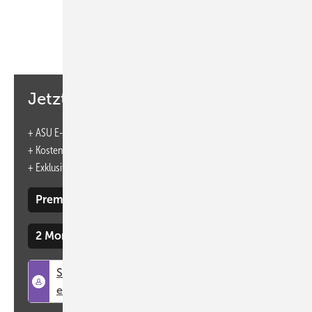
Eventuelle Terminänderungen bzw. -verschiebungen entnehmen
Sie bitte den Webseiten der jeweiligen Veranstalter.
Sozial- und arbeitsmedizinische
Akademie Baden-Württemberg e. V.
Jetzt weiterlesen und profitieren.
Weiterbildung Arbeits-/Betriebsmedizin
+ ASU E-Paper-Ausgabe – jeden Monat neu
+ Kostenfreien Zugang zu unserem Online-Archiv
Kurs C
+
Exklusive Webinare zum Vorzugspreis
Tagungsform: Präsenz- oder Online Seminar
Teil C1 (Modul V):
13. 09. – 22. 09. 2022
Premium Mitgliedschaft
Teil C2 (Modul VI): 27
. 09. – 07. 10. 2022
2 Monate kostenlos testen
Gebühr: € 810,– je Kursteil
Fortbildungsangebote
Thema:
Ärztliche Untersuchungen nach Fahrerlaubnisverordnung