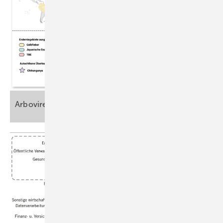
erhöhter Exposition (z. B. im Gesundheitswesen, Labor,
Rettungsdienst, in der Pflege, Kinderbetreuung, bei Tierkontakten, bei
Kontakten mit Abwässern/in der Entsorgung) sowie bei mobilen
Beschäftigten und Dienstreisenden.
Herausfordernd ist, dass Impfentscheidungen selten „nur“
medizinisch sind. Sie müssen in Vorsorgeprozesse integriert,
dokumentiert, nachverfolgbar und – je nach Setting – gegenüber
Beschäftigten, Arbeitgebern und behördlichen Anforderungen sauber
Arboviren im arbeitsmedizinischen
Kontext
begründbar sein. Die Verordnung zur arbeitsmedizinischen Vorsorge
(ArbMedVV) stellt hierfür den organisatorischen Rahmen. Die
konkrete Impfentscheidung basiert dann auf aktuellen Empfehlungen
(v. a. STIKO) und der individuellen Gefährdungsbeurteilung.
Praxisproblem:
Impfungen werden häufig anlassbezogen
durchgeführt (Einstellung, Auslandsreise, Ausbruchsgeschehen), aber
nicht als kontinuierlicher Zyklus mit regelmäßiger Statusprüfung,
Auffrischungsplanung und Recall. Digitale Systeme helfen, aus
Einzelfallentscheidungen einen standardisierten Prozess zu machen.