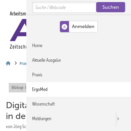
Springe
Springe
Springe
Search
auf
auf
auf
Hauptinhalt
Hauptmenü
SiteSearch
MENÜ
Home
Aktuelle Ausgabe
Praxis
Praxis
Bibliogr. Info (RIS)
Abo-Inhalt
ErgoMed
Digitales Impfmanagement
Wissenschaft
in der Arbeitsmedizin
Meldungen
von
Jörg Schelling