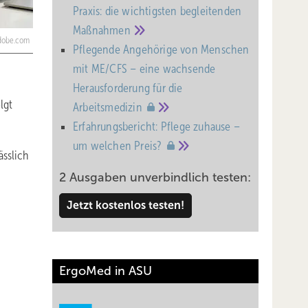
Praxis: die wichtigsten begleitenden
Maßnahmen
adobe.com
Pflegende Angehörige von Menschen
mit ME/CFS – eine wachsende
Heraus­forderung für die
lgt
Arbeitsmedizin
Erfahrungsbericht: Pflege zuhause –
um welchen
Preis?
ässlich
2 Ausgaben unverbindlich testen:
Jetzt kostenlos testen!
ErgoMed in ASU