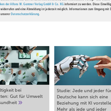
ken der Alfons W. Gentner Verlag GmbH & Co. KG
informiert zu werden. Diese Einwilli
t widerrufen und eine Abmeldung ist jederzeit möglich. Informationen zum Umgang mit
n unserer
Datenschutzerklärung
.
tigkeit bei
Studie: Jede und jeder fü
ten: Gut für Umwelt
Deutsche kann sich eine
sundheit
Beziehung mit KI vorstell
Mehr als jede und jeder