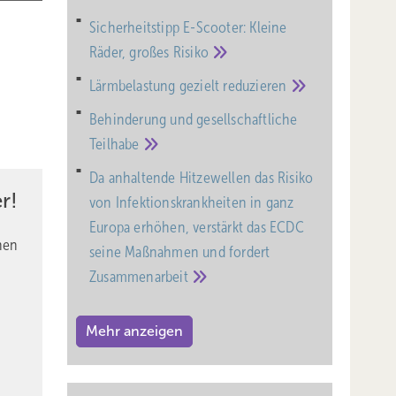
Sicherheitstipp E-Scooter: Kleine
Räder, großes
Risiko
Lärmbelastung gezielt
reduzieren
Behinderung und gesell­schaft­liche
Teil­habe
Da anhaltende Hitzewellen das Risiko
r!
von Infektionskrankheiten in ganz
Europa erhöhen, verstärkt das ECDC
nen
seine Maßnahmen und fordert
Zusammenarbeit
Mehr anzeigen