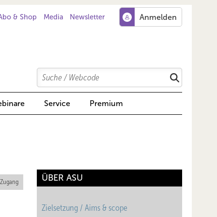
Abo & Shop
Media
Newsletter
Search
Suchen
binare
Service
Premium
ÜBER ASU
 Zugang
Zielsetzung / Aims & scope