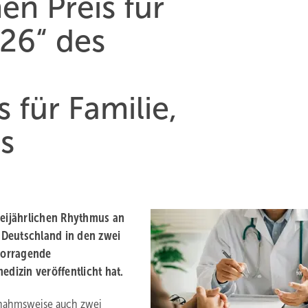
en Preis für
26“ des
 für Familie,
es
weijährlichen Rhythmus an
n Deutschland in den zwei
rvorragende
edizin veröffentlicht hat.
usnahmsweise auch zwei