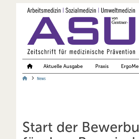
Springe
Springe
Springe
auf
auf
auf
Hauptinhalt
Hauptmenü
SiteSearch
Aktuelle Ausgabe
Praxis
ErgoMe
News
Start der Bewerb