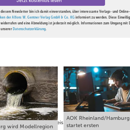
diesem Newsletter bin ich damit einverstanden, über interessante Verlags- und Online-
ken der Alfons W. Gentner Verlag GmbH & Co. KG
informiert zu werden. Diese Einwilli
t widerrufen und eine Abmeldung ist jederzeit möglich. Informationen zum Umgang mit
n unserer
Datenschutzerklärung
.
AOK Rheinland/Hamburg
Risikofaktor für Herz-Kreislauf-Erkrankungen
startet ersten
rg wird Modellregion