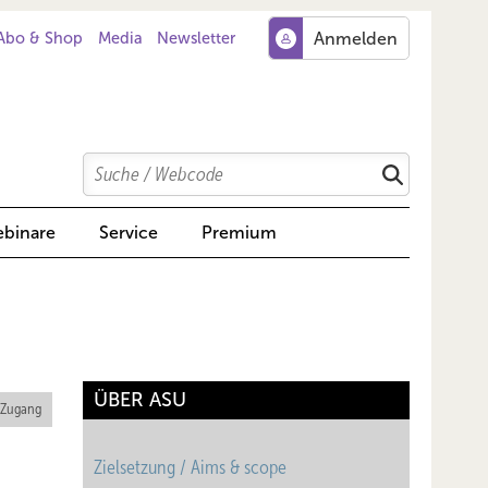
Abo & Shop
Media
Newsletter
Search
Suchen
binare
Service
Premium
ÜBER ASU
 Zugang
Zielsetzung / Aims & scope