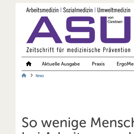
Springe
Springe
Springe
auf
auf
auf
Hauptinhalt
Hauptmenü
SiteSearch
Aktuelle Ausgabe
Praxis
ErgoMe
News
So wenige Mensch