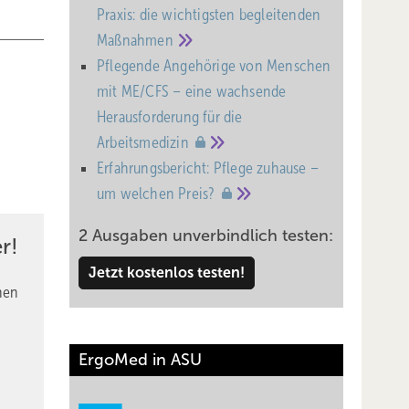
Praxis: die wichtigsten begleitenden
Maßnahmen
Pflegende Angehörige von Menschen
mit ME/CFS – eine wachsende
Heraus­forderung für die
Arbeitsmedizin
Erfahrungsbericht: Pflege zuhause –
um welchen
Preis?
2 Ausgaben unverbindlich testen:
r!
Jetzt kostenlos testen!
nen
ErgoMed in ASU