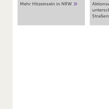
Mehr Hitzeinseln in
NRW
Aktions
untersc
Straßen