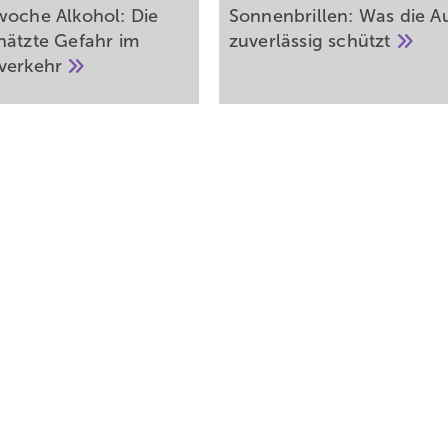
woche Alkohol: Die
Sonnenbrillen: Was die 
hätzte Gefahr im
zuverlässig
schützt
verkehr