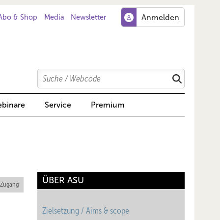
Abo & Shop
Media
Newsletter
Search
Suchen
binare
Service
Premium
ÜBER ASU
 Zugang
Zielsetzung / Aims & scope