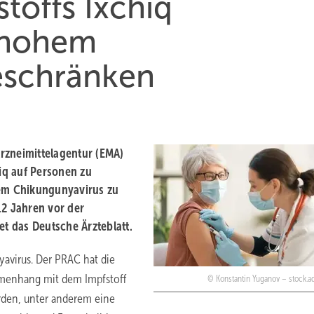
toffs Ixchiq
 hohem
beschränken
rzneimittelagentur (EMA)
iq auf Personen zu
dem Chikungunyavirus zu
12 Jahren vor der
t das Deutsche Ärzteblatt.
avirus. Der PRAC hat die
mmenhang mit dem Impfstoff
Konstantin Yuganov – stock.
den, unter anderem eine