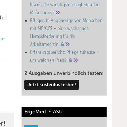
Praxis: die wichtigsten begleitenden
Maßnahmen
bei
Pflegende Angehörige von Menschen
mit ME/CFS – eine wachsende
Heraus­forderung für die
ko-
Arbeitsmedizin
Erfahrungsbericht: Pflege zuhause –
um welchen
Preis?
2 Ausgaben unverbindlich testen:
Jetzt kostenlos testen!
ErgoMed in ASU
r!