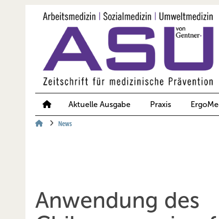
Springe
Springe
Springe
auf
auf
auf
Hauptinhalt
Hauptmenü
SiteSearch
Aktuelle Ausgabe
Praxis
ErgoMe
News
Anwendung des