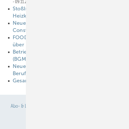
09.11.2022
Stoßlüften belastet nicht die
Heizkostenrechnung
07.11.2022
Neues Phänomen am Arbeitsplatz: Quiet
Constraint
07.11.2022
FOODPRINTS - eine interaktive Ausstellung
über Ernährung
07.11.2022
Betriebliches Gesundheitsmanagement
(BGM) trifft auf Arbeitsschutz
07.11.2022
Neue wissenschaftliche Begründungen für
Berufskrankheiten
07.11.2022
Gesamt-PDF 11-2022
02.11.2022
Abo- & Leserservice
AGB
Alle Inhalte chronologisch
Anmelden
Anmeldung & Registrierung