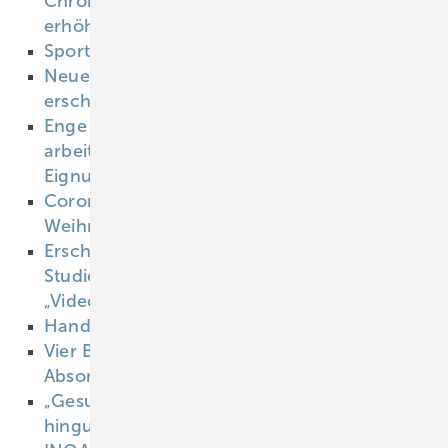
Chrom und Nickel kann Lungenkrebs-Risiko
erhöhen
21.11.2022
Sportunterricht ohne Angst
16.11.2022
Neue S3-Leitlinie Lungenkarzinom
erschienen
16.11.2022
Enge Voraussetzungen für
arbeitsmedizinische
Eignungsuntersuchungen
16.11.2022
Corona beschert komplizierte
Weihnachtsfeiern
16.11.2022
Erschöpft durch Online-Besprechungen?
Studie erforscht das Phänomen
„Videokonferenz-Müdigkeit“
16.11.2022
Handekzemen vorbeugen
15.11.2022
Vier Bundesländer wollen Corona-
Absonderungsregeln lockern
15.11.2022
„Gesundheitsämter sollten nicht mehr so
hingucken“
15.11.2022