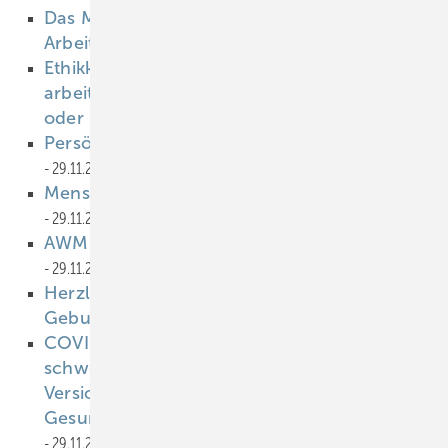
Das Menschmodell Dynamicus in der
Arbeitswelt
29.11.2022
Ethikkommission: Beratung bei
arbeitsmedizinischer Forschung – Pflicht
oder Kür?
29.11.2022
Persönliche Schutzausrüstung (PSA)
29.11.2022
Menschen in Kriegs- und Krisensituationen
29.11.2022
AWMF S1-Leitlinie Long/Post-COVID
29.11.2022
Herzlichen Glückwunsch zum 60.
Geburtstag, Thomas Kraus!
29.11.2022
COVID-19-Impfung reduziert den Anteil der
schweren Krankheitsverläufe bei den
Versicherten der Berufsgenossenschaft für
Gesundheitsdienst und Wohlfahrtspflege
29.11.2022