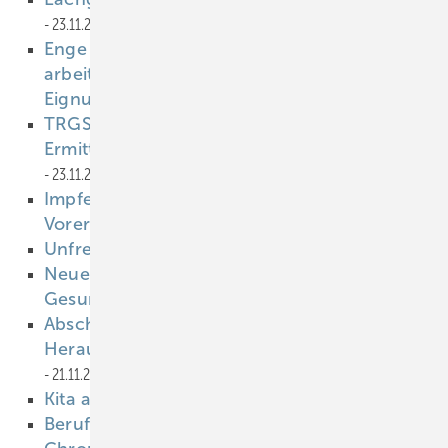
23.11.2022
Enge Voraussetzungen für
arbeitsmedizinische
Eignungsuntersuchungen
23.11.2022
TRGS 401 Gefährdung durch Hautkontakt
Ermittlung - Beurteilung - Maßnahmen
23.11.2022
Impfempfehlung für Kleinkinder mit
Vorerkrankung
21.11.2022
Unfree Labor - unfreie Arbeit
21.11.2022
Neues Forschungsförderprogramm zur
Gesundheit in der Arbeitswelt
21.11.2022
Abschaffung der Isolationspflicht: Eine
Herausforderung für den Arbeitsschutz
21.11.2022
Kita als sicherer Ort
21.11.2022
Beruflicher Umgang mit den Metallen