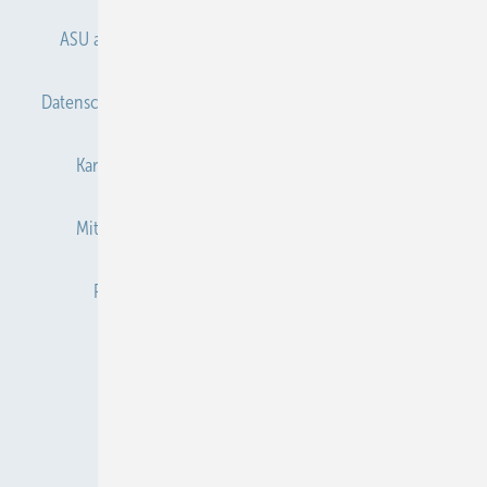
ASU abonnieren
ASU Partner
Autorenhinweise
Datenschutz
E-Paper
Gentner Verlag
Impressum
Karriere bei Gentner
Kontakt
Mediaservice
Mitgliedschaften und Engagement
Newsletter
Privacy Manager
Redaktion
RSS-Feed
Veranstaltungen / Webinare
© 2026 ASU