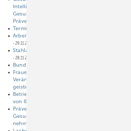
Intelligenz und Sensorik – ein digitaler
Gesundheitscoach eröffnet neue Wege der
Prävention
29.11.2022
Termine
29.11.2022
Arbeiten mit Datenbrillen – aber sicher
29.11.2022
Stahlarbeit und Lungenkrebs-Risiko
28.11.2022
Bundesrat billigt Triage-Gesetz
28.11.2022
Frauen profitieren stärker von
Veränderungen des Lebensstils für ihre
geistige Fitness
28.11.2022
Betriebsarztservice: Finanzierung in Höhe
von 6.8 Millionen Euro
28.11.2022
Präventionsbericht 2022:
Gesundheitsförderung und Prävention
nehmen wieder Fahrt auf
28.11.2022
Lachgas als Droge auf dem Vormarsch