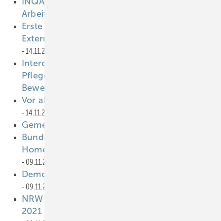
INQA berichtet: Seelische Gesundheit im
Arbeitsalltag
14.11.2022
Erste Hilfe bei Herzstillstand: Automatisierte
Externe Defibrillatoren richtig bedienen
14.11.2022
Interdisziplinäre Präventionsarbeit in
Pflegesettings – Gesunde Pflege braucht
Bewegung
14.11.2022
Vor allem Gutverdiener nutzen Homeoffice
14.11.2022
Gemeinsam für Arbeitsschutz
14.11.2022
Bundesregierung: Beschäftigte mit
Homeoffice-Option sind weniger krank
09.11.2022
Demografischer Wandel in der Arbeitswelt
09.11.2022
NRW: Drei von vier Erwerbstätigen haben
2021 nicht im Homeoffice gearbeitet