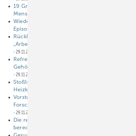
19 Grad am Arbeitsplatz sind für gesunde
Menschen unbedenklich
29.11.2022
Wiedereingliederung nach depressiver
Episode
29.11.2022
Rückblick VDBW-Webinare 2022
„Arbeitsmedizin für Weiterzubildende“
29.11.2022
Refresherkurs „Arbeitsmedizinische
Gehörvorsorge für Assistenzpersonal“
29.11.2022
Stoßlüften belastet nicht die
Heizkostenrechnung
29.11.2022
Vorstellung der neuen Förderrichtlinie zur
Forschung zur Gesundheit in der Arbeitswelt
29.11.2022
Die rechtskonforme Einladung von BEM-
berechtigten Mitarbeitenden
29.11.2022
Gesunde Arbeitsroutinen dank künstlicher