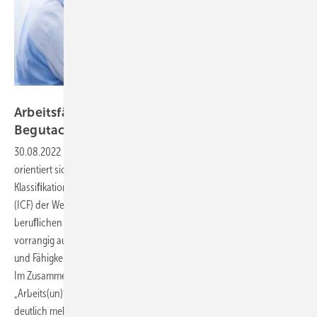
Foto: © Jonas Glaubitz-stock-adobe.com
Arbeitsfähigkeit und sozialmedizinische
Begutachtung bei
Fatigue-Syndromen
30.08.2022
-
Begutachtung Die sozialmedizinische Begutachtung
orientiert sich eng an der 2001 neu eingeführten „Internationalen
Klassiﬁkation der Funktionsfähigkeit, Behinderung und Gesundheit“
(ICF) der Weltgesundheitsorganisation (WHO). Die Beurteilung der
beruﬂichen Leistungsfähigkeit stützt sich gemäß der ICF-Kriterien
vorrangig auf den Abgleich der dem Individuum möglichen Aktivitäten
und Fähigkeiten mit dem jeweiligen beruﬂichen Anforderungsproﬁl.
Im Zusammenhang damit implizieren die Begriffe
„Arbeits(un)fähigkeit“, „Erwerbs(un)fähigkeit bzw. „Erwerbsminderung“
deutlich mehr als bisher sozialrechtlich relevante Aspekte. Markus