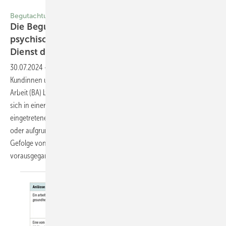
Foto: © Dan Race - stock.adobe.com
Begutachtung
Die Begutachtung von Menschen mit
psychischen Erkrankungen im Ärztlichen
Dienst der Bundesagentur für
Arbeit
30.07.2024
-
Psychische Erkrankungen bieten oft einen Anlass,
Kundinnen und Kunden im Ärztlichen Dienst der Bundesagentur für
Arbeit (BA) begutachten zu lassen. Viele dieser Menschen befinden
sich in einer Ausnahmesituation – sei es aufgrund der neu
eingetretenen Arbeitslosigkeit, die als tiefe Lebenskrise erlebt wird,
oder aufgrund mannigfaltiger psychosozialer Probleme, die im
Gefolge von längerer Arbeitslosigkeit entstanden oder ihr
vorausgegangen sind. Gabriel
Ehren