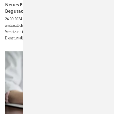
Neues E-Learning zum Thema „Grundlagen der
Begutachtung“
24.09.2024
-
Die Erstellung von Gutachten zählt zu den Aufgaben des
amtsärztlichen Dienstes im Gesundheitsamt, etwa wenn es um eine
Versetzung in den vorzeitigen Ruhestand oder die Anerkennung von
Dienstunfallfolgen
geht.