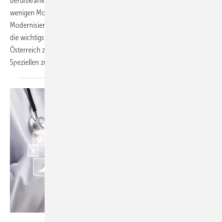
Berufskrankheitenrecht gibt es viele Ähnlichkeiten. Das erst vor
wenigen Monaten in Kraft getretene Berufskrankheiten-
Modernisierungs-Gesetz wird im Folgenden zum Anlass genommen,
die wichtigsten gesetzlichen Grundlagen und Neuerungen in
Österreich zu beschreiben und über einige Berufskrankheiten im
Speziellen zu
berichten.
BillionPhotos.com