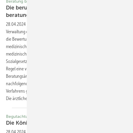
Beratung bei beruflicher Lärmschwerhörigkeit
Die berufliche Lärmschwerhörigkeit aus
beratungsärztlicher
Sicht
28.04.2024
-
Beratungsärztinnen und -ärzte unterstützen die
Verwaltung der gesetzlichen Unfallversicherungen und stellen den für
die Bewertung von Unfallfolgen und Berufskrankheiten erforderlichen
medizinischen Sachverstand zur Verfügung. Anders als bei
medizinischen Gutachterinnen und Gutachtern, deren Funktion im
Sozialgesetzbuch (SGB) VII explizit beschrieben wird, besteht in der
Regel eine vertragliche Bindung zum Versicherungsträger.
Beratungsärztliche Stellungnahmen erfolgen auf Auftrag und werden
nachfolgend aktenkundig, so dass die erforderliche Transparenz des
Verfahrens gewahrt bleibt.
Die ärztliche Beratung erfolgt nach Aktenlage. Jürgen
Alberty
Begutachtung
Die Königsteiner
Empfehlung
28.04.2024
-
Die Begutachtung der Lärmschwerhörigkeit (BK 2301)