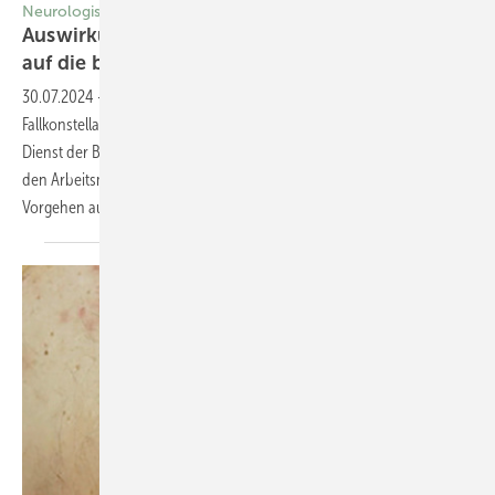
Neurologische Erkrankungen
Auswirkungen neurologischer Erkrankungen
auf die berufliche
Leistungsfähigkeit
30.07.2024
-
Im folgenden Artikel sollen einige neurologische
Fallkonstellationen aus dem Blickwinkel der Tätigkeit im Ärztlichen
Dienst der Bundesagentur für Arbeit hinsichtlich der Integration in
den Arbeitsmarkt beleuchtet und Empfehlungen zum weiteren
Vorgehen ausgesprochen werden. Philipp
Fischer