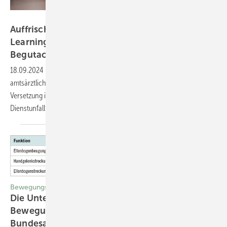
mapo – stock.adobe.com
Auffrischung und Arbeitshilfe: Neues E-
Learning zum Thema „Grundlagen der
Begutachtung“
18.09.2024
-
Die Erstellung von Gutachten zählt zu den Aufgaben des
amtsärztlichen Dienstes im Gesundheitsamt, etwa wenn es um eine
Versetzung in den vorzeitigen Ruhestand oder die Anerkennung von
Dienstunfallfolgen
geht.
Bewegungsapparat
Die Untersuchung und Beurteilung des
Bewegungsapparats im Ärztlichen Dienst der
Bundesagentur für
Arbeit