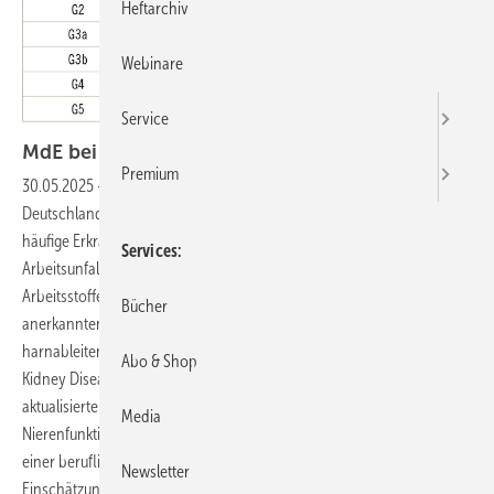
Heftarchiv
Webinare
Service
MdE bei
Nierenfunktionsstörung
Premium
30.05.2025
-
Eine Nierenfunktionsstörung (Niereninsuffizienz) ist in
Deutschland mit rund 10–13 % in der Allgemeinbevölkerung eine
häufige Erkrankung. Sie kann unter anderem Folge eines
Services
Arbeitsunfalls, einer beruflichen Exposition gegen nierentoxische
Arbeitsstoffe oder Therapiefolge bei einer als Berufskrankheit
Bücher
anerkannten Erkrankung zum Beispiel einem Tumor der
harnableitenden Wege sein. Seit vielen Jahren liegt eine von der
Abo & Shop
Kidney Disease Improving Global Outcomes (KDIGO) publizierte,
aktualisierte und allgemein anerkannte Stadieneinteilung der
Media
Nierenfunktionsstörung vor. Bislang wurden jedoch für die Bewertung
einer beruflich bedingten Nierenfunktionsstörung keine Werte zur
Newsletter
Einschätzung der Minderung der Erwerbsfähigkeit (MdE) für das