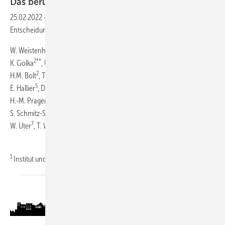
Das beruflich bedingte
Harnblasenkarzinom*
25.02.2022
-
Die BK 1301-Matrix als Algorithmus und
Entscheidungshilfe für eine Zusammenhangsbegutachtung
1,**
W. Weistenhöfer
2**
3
K. Golka
, U. Bolm-Audorff
2
4
H.M. Bolt
, T. Brüning
5
4
E. Hallier
, D. Pallapies
6
1
H.-M. Prager
, T. Schilling
1
S. Schmitz-Spanke
,
7
4
1
W. Uter
, T. Weiß
, H. Drexler
1
Institut und
Poliklinik...
Foto: SimpLine / AdobeStock