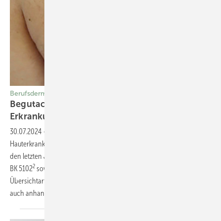
Berufsdermatologie
Begutachtung von dermatologischen
Erkrankungen in der
­Berufsdermatologie
30.07.2024
-
Die Begutachtung von berufsbedingten
Hauterkrankungen ist eine wichtige dermatologische Aufgabe, die in
1
den letzten Jahren nicht nur die BK 5101
umfasst, sondern auch die
2
3
BK 5102
sowie die BK 5103
. In dem hier präsentierten
Übersichtartikel werden die wichtigsten Grundzüge der Begutachtung
auch anhand von Fallbeispielen präsentiert. Elke
Weisshaar