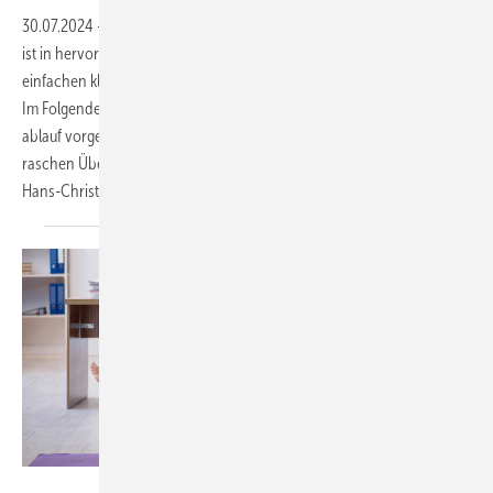
30.07.2024
-
Die gutachterliche Beurteilung des Bewegungsapparates
ist in hervorragender Weise durch gezielte Anamnese und mit den
einfachen klinischen Mitteln der körperlichen Untersuchung möglich.
Im Folgenden soll ein fokussierter, zielgerichteter Untersuchungs­
ablauf vorgestellt werden, der bei zeitlich begrenzter Ressource einen
raschen Überblick über Funktionsbeeinträchtigungen erlauben soll.
Hans-Christian
Pelger
Foto: © Elnur-stock.adobe.com