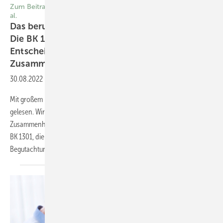
Zum Beitrag von Priv.-Doz. Dr. med. Wobbeke Weistenhöfer et
al.
Das beruflich bedingte Harnblasenkarzinom.
Die BK 1301-Matrix als Algorithmus und ­
Entscheidungshilfe für eine
Zusammenhangs­begutachtung
30.08.2022
-
doi:10.17147/asu-1-217704
Mit großem Interesse haben wir den Artikel zur BK 1301-Matrix
gelesen. Wir begrüßen die Erarbeitung einer Konven tion für die
Zusammenhangsbegutachtung bei Verdacht auf Vorliegen einer
BK 1301, die zu einer einheitlicheren und damit gerechteren
Begutachtung
aller...