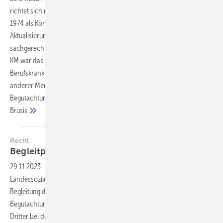
richtet sich nach der Königsteiner Empfehlung (KE), deren 1. Auflage
1974 als Königsteiner Merkblatt (KM) erschien. Mit nachfolgenden fünf
Aktualisierungen wurde es zur anerkannten Grundlage für eine
sachgerechte, ange­messene Bewertung dieser Berufskrankheit. Das
KM war das allererste Merkblatt für die Begut­achtung einer
Berufskrankheit (BK), erlangte eine Leitwirkung für die Entwicklung
anderer Merkblätter und wurde in der sozialversicherungsrechtlichen
Begutachtungspraxis unentbehrlich. Eberhard F. Meister, Tilman
Brusis
Recht
Begleitperson doch
erlaubt
29.11.2023
-
In ASU 12/2020 (S. 754 ff.) wurde von einem Urteil des
Landessozialgerichts Nieder­sachsen-Bremen berichtet, das eine
Begleitung durch eine Vertrauensperson bei medizinischer
Begutachtung grundsätzlich ablehnte. Es sah durch die Anwesenheit
Dritter bei der Untersuchung eine Verfälschungsgefahr für das