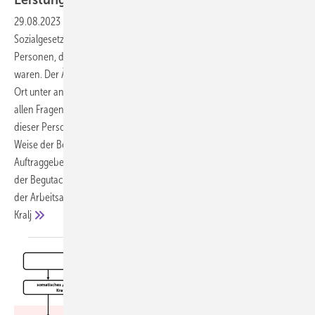
29.08.2023
-
Unter Arbeitslosen und Arbeitssuchenden im Sinne des
Sozialgesetzbuchs (SGB II und SGB III) befinden sich etliche
Personen, die aufgrund von Erkrankung längere Zeit arbeitsunfähig
waren. Der Ärztliche Dienst der Bundesagentur für Arbeit berät vor
Ort unter anderem die lokalen Arbeitsagenturen und die Jobcenter zu
allen Fragen der Arbeitsvermittlung und beruflichen Rehabilitation
dieser Personengruppe. Im Folgenden werden sowohl die Art und
Weise der Beauftragung des ärztlichen Dienstes durch die
Auftraggebenden innerhalb der Arbeitsagentur als auch der Ablauf
der Begutachtung anhand von drei typischen Begutachtungs­anlässen
der Arbeitsagentur (SGB III) dargestellt. Annette Fister und Nenad
Kralj