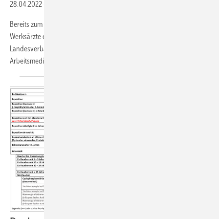
28.04.2022
-
Termin: 1. Juli 2022, in der Zeit von 09:00 bis 18:00 Uhr
Bereits zum 13. Mal veranstaltet der Verband Deutscher Betriebs- und
Werksärzte e.V. im Sommer unter Federführung der VDBW-
Landesverbände Baden und Württemberg das Regionalforum
Arbeitsmedizin – zum wiederholten Male mit Unterstützung
der...