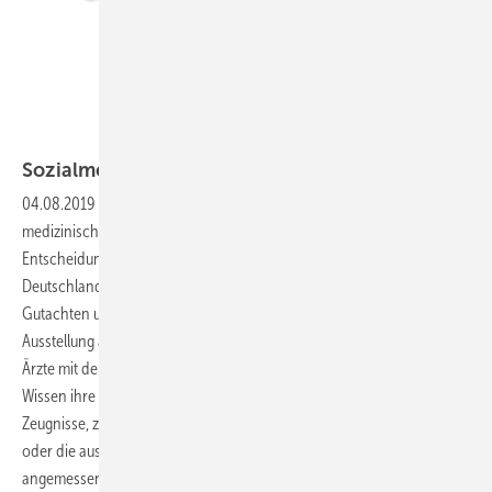
Foto: J-Elgaard / Getty Images
Sozialmedizinische
Begutachtung
04.08.2019
-
Einführung Auf zahlreichen Rechtsgebieten ist die
medizinische Begutachtung als Grundlage für eine rechtliche
Entscheidung essentiell. Gemäß der (Muster)Berufsordnung für die in
Deutschland tätigen Ärztinnen und Ärzte wird in § 25 „Ärztliche
Gutachten und Zeugnisse“ u.a. auf Folgendes hingewiesen: „Bei der
Ausstellung ärztlicher Gutachten und Zeugnisse haben Ärztinnen und
Ärzte mit der notwendigen Sorgfalt zu verfahren und nach bestem
Wissen ihre ärztliche Überzeugung auszusprechen. Gutachten und
Zeugnisse, zu deren Ausstellung Ärztinnen und Ärzte verpflichtet sind
oder die auszustellen sie übernommen haben, sind innerhalb einer
angemessenen Frist abzugeben (…)“. Stephan
Letzel