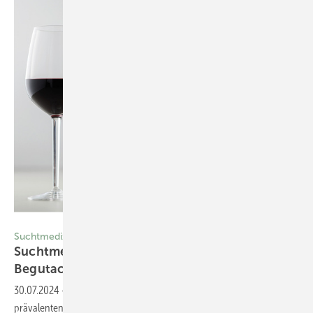
Foto: © VLADISLAV - stock.adobe.com
Suchtmedizin
Suchtmedizin in der sozial­medizinischen
Begutachtung
30.07.2024
-
Die Suchtmedizin stellt nur einen – aber hoch
prävalenten und sehr wichtigen – Aspekt aus dem großen und breiten