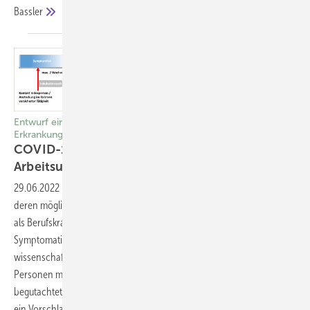
Bassler
Entwurf einer Empfehlung für die Begutachtung von
Erkrankungsfolgen und Post-COVID
COVID-19 als Berufskrankheit und
Arbeitsunfall
29.06.2022
-
Begutachtung COVID-19-Infektionen und somit auch
deren möglichen Folgen können unter bestimmten Voraussetzungen
als Berufskrankheit oder Arbeitsunfall anerkannt werden. Die
Symptomatik und Ätiopathogenese von Post-COVID wird derzeit
wissenschaftlich kontrovers diskutiert. Dennoch müssen bereits heute
Personen mit Post-COVID für die Unfallversicherungsträger
begutachtet werden. Daher wurde vom Autorenteam dieses Beitrags
ein Vorschlag für eine Begutachtungsempfehlung erarbeitet, um eine