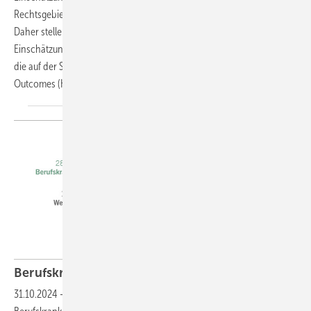
Rechtsgebiet der gesetzlichen Unfallversicherungen (GUV) publiziert.
Daher stellen die Autorinnen und Autoren eine MdE-Tabelle zur
Einschätzung einer beruflich bedingten Nierenfunktionsstörung vor,
die auf der Stadieneinteilung der Kidney Disease Improving Global
Outcomes (KDIGO)
basiert.
Berufskrankheitengeschehen in
Österreich
31.10.2024
-
Zwischen dem deutschen und dem österreichischen