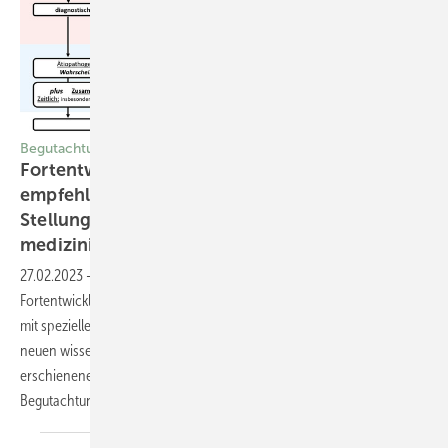
Begutachtung
Fortentwicklung der Begutachtungs­
1,2
empfehlung COVID-19
und ergänzende
Stellungnahme aus juristischer und
medizinischer
Sicht
27.02.2023
-
Begutachtung Die vorliegende Arbeit stellt eine
Fortentwicklung und Präzisierung des ersten Begutachtungsentwurfs
mit speziellem Fokus auf sozialrechtliche Aspekte dar, basierend auf
neuen wissenschaftlichen Publikationen, den Rückmeldungen zum
erschienenen Artikel und den weiteren Erfahrungen aus
Begutachtungen.. Stephan Ott et
al.