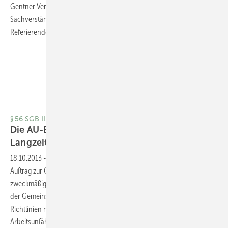
Gentner Verlag mit der Fachzeitschrift „Der medizinische
Sachverständige“, wo im Folgejahr jeweils vertiefende Fachartikel der
Referierenden veröffentlicht werden.
Andreas
Bahemann
§ 56 SGB II – Was wird sich ändern?
Die AU-Begutachtung von
Langzeitarbeitslosen
18.10.2013
-
Begutachtung
Entsprechend seinem grundsätzlichen
Auftrag zur Gestaltung von Richtlinien zur ausreichenden,
zweckmäßigen und wirtschaftlichen Versorgung der Versicherten soll
der Gemeinsame Bundesausschuss (G-BA) in den Arbeitsunfähigkeits-
Richtlinien nach § 92 Abs. 1 Satz 1 Nr. 7 SGB V auch die Kriterien der
Arbeitsunfähigkeit von erwerbsfähigen Hilfebedürftigen im Sinne des