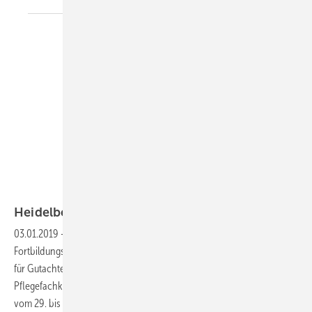
Foto: privat
Heidelberger Gespräch
2018
03.01.2019
-
Nachbericht
Die 31. Wissenschaftliche
Fortbildungstagung in den Bereichen Sozialmedizin und Sozialrecht
für Gutachter wie Ärzte, ärztliche Psychotherapeuten, Psychologen,
Pflegefachkräfte sowie Juristen (kurz: Heidelberger Gespräch) fand
vom 29. bis 30. Oktober 2018 in Heidelberg statt. Veranstalter ist der