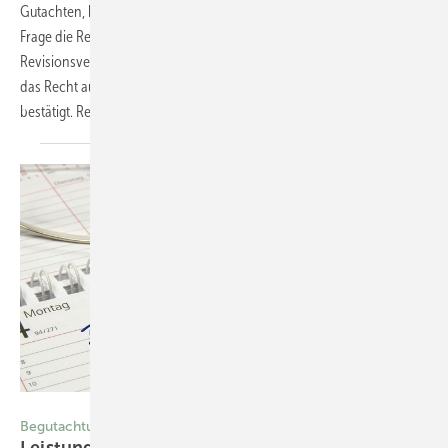
Gutachten, hatte aber wegen der grundsätzlichen Bedeutung dieser
Frage die Revision zum Bundessozialgericht (BSG) zugelassen. Im
Revisionsverfahren hat das BSG die Entscheidung aufgehoben und
das Recht auf die Mitnahme einer Vertrauensperson im Grundsatz
bestätigt. Reinhard
Holtstraeter
Foto: © SimpLine-stock.adobe.com
Begutachtung
Leistungsfähigkeit nach langer
Erkrankung