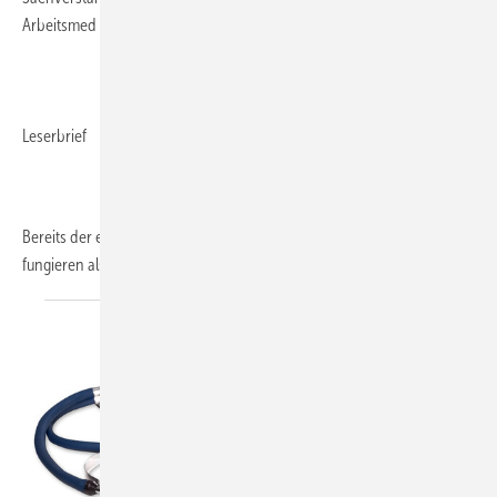
Arbeitsmed Sozialmed Umweltmed 2019; 54: 484–487
Leserbrief
Bereits der erste Satz entlarvt das Verfahren. Ärztinnen und Ärzte
fungieren als Gehilfen des Auftraggebers. Will
heißen...