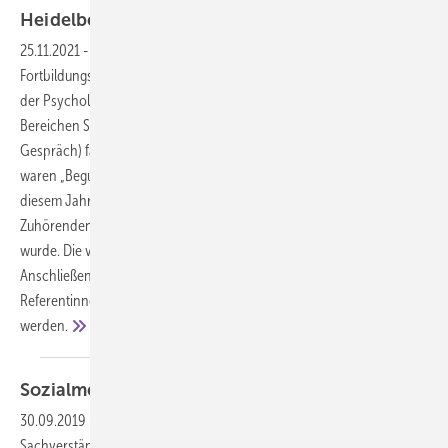
Heidelberger Gespräch
2021
25.11.2021
-
Kongressbericht Die 34. wissenschaftliche
Fortbildungstagung für gutachterlich Tätige aus der Humanmedizin,
der Psychologie, der Pflege und den Rechtwissenschaften in den
Bereichen Sozialmedizin und Sozialrecht (kurz: Heidelberger
Gespräch) fand am 12. und 13.10.2021 statt. Das diesjährige Thema
waren „Beguchtachtungsfragen in der Corona-Pandemie“. Auch in
diesem Jahr wurde ein digitales Format gewählt, das von zahlreichen
Zuhörenden aus Deutschland und Österreich gerne angenommen
wurde. Die vier Fachvorträge wurden als LIVE-Webinar angeboten.
Anschließend konnten Fragen über den Chat direkt an die
Referentinnen und Referenten gestellt sowie CME-Punkte erworben
werden.
Sozialmedizinische
Begutachtung
30.09.2019
-
Zum Beitrag „Rechte und Pflichten des medizinischen
Sachverständigen“ von Dirk Scholtysik und Martin Forchert in ASU