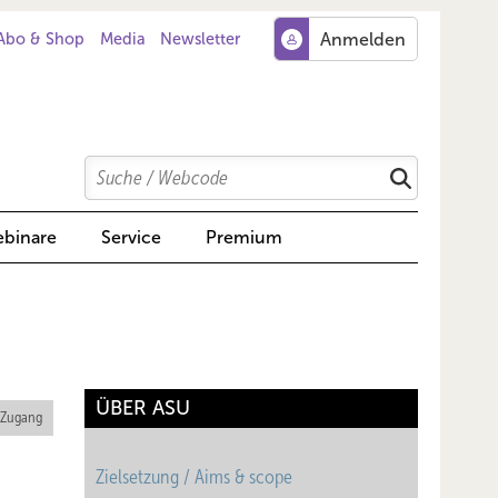
Abo & Shop
Media
Newsletter
Search
Suchen
binare
Service
Premium
ÜBER ASU
 Zugang
Zielsetzung / Aims & scope