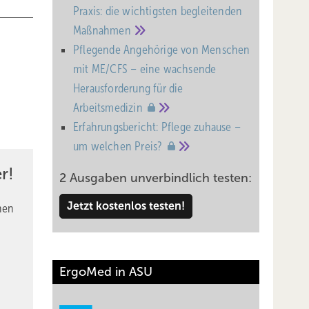
Praxis: die wichtigsten begleitenden
Maßnahmen
Pflegende Angehörige von Menschen
mit ME/CFS – eine wachsende
Heraus­forderung für die
Arbeitsmedizin
Erfahrungsbericht: Pflege zuhause –
um welchen
Preis?
r!
2 Ausgaben unverbindlich testen:
Jetzt kostenlos testen!
nen
ErgoMed in ASU