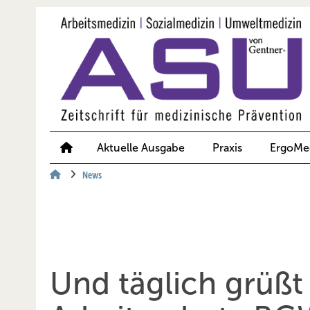
Springe
Springe
Springe
auf
auf
auf
Hauptinhalt
Hauptmenü
SiteSearch
Aktuelle Ausgabe
Praxis
ErgoMe
News
Und täglich grüßt