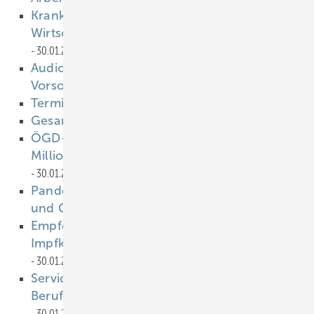
Krankentage differieren stark nach
Wirtschafts- und Berufsgruppen
30.01.2023
Audiometrie in der arbeitsmedizinischen
Vorsorge
30.01.2023
Termine
30.01.2023
Gesamt-PDF 02-2023
30.01.2023
ÖGD-Pakt: Saarland erhält Fördermittel in
Millionenhöhe zur Digitalisierung
30.01.2023
Pandemie führte zu Anstieg bei Internet-
und Gamingsucht
30.01.2023
Empfehlungen der Ständigen
Impfkommission 2023 veröffentlicht
30.01.2023
Serviceportal erleichtert Meldung an die
Berufsgenossenschaften und Unfallkassen
30.01.2023