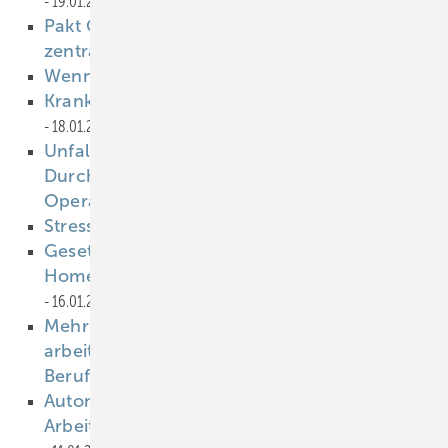
19.01.2023
Pakt ÖGD: Zweiter Beiratsbericht liegt vor –
zentrales Thema Kommunikation
18.01.2023
Wenn‘s Beschäftigten stinkt
18.01.2023
Krankmeldungen bei Berufstätigen hoch
18.01.2023
Unfallversicherung: Mehr Geld für
Durchgangsarzt­berichte und ambulante
Operationen
18.01.2023
Stress im Handwerk vorbeugen
16.01.2023
Gesetzlicher Unfallversicherungsschutz im
Homeoffice umfasst auch den Rückweg
16.01.2023
Mehr als ein Viertel der Beschäf­tigten
arbeitet häufig trotz Krank­heit - beson­ders
Berufs­tä­tige im Home­of­fice
11.01.2023
Automatische Datenspeicherung von
Arbeitsschritten belastet Beschäftigte