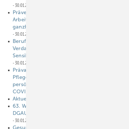
30.01.2023
Prävention am Arbeitsplatz: Neue
Arbeitsmedizinische Regel rückt die
ganzheitliche Vorsorge in den Fokus
30.01.2023
Berufsbedingte Kontakturtikaria und
Verdacht auf allergische Rhinitis durch
Sensibilisierung gegen Cannabis sativa
30.01.2023
Prävalenz von Hautirritationen bei
Pflegekräften durch das Verwenden von
persönlicher Schutz­ausrüstung während der
COVID-19-Pandemie
30.01.2023
Aktuelles aus der Arbeitsmedizin
30.01.2023
63. Wissenschaftliche Jahrestagung der
DGAUM – die Kongresshighlights
30.01.2023
Gesund arbeiten in Thüringen
30.01.2023