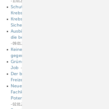
11.01.2023
Schutz vor Arzneimittelengpässen bei
Krebspatienten
11.01.2023
Krebsfrüherkennung mit Röntgenstrahlung:
Sicher mit dem BfS
11.01.2023
Ausbildung: Mit diesen drei Strategien wird
die berufliche Bildung fit für die Zukunft
09.01.2023
Keine Denkverbote in Diskussion um Gewalt
gegen Rettungskräfte
09.01.2023
Gründe für krankheitsbedingte Fehlzeiten im
Job
09.01.2023
Der blinde Fleck bei Unfallrisiken in der
Freizeit
09.01.2023
Neue Chancen für Arbeitgeber, dem
Fachkräftemangel zu begegnen: Das
Potential der Arbeitsmedizin besser nutzen
02.01.2023