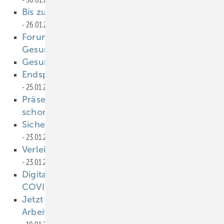
Bis zur Rente im Pflegeberuf arbeiten
26.01.2023
Forum für den Öffentlichen
Gesundheitsdienst 2023
25.01.2023
Gesund am Arbeitsplatz
25.01.2023
Endspurt beim JWSL-Kreativwettbewerb
25.01.2023
Präsentismus: 9 von 10 Beschäftigten waren
schon krank in der Arbeit
23.01.2023
Sicherer fahren bei Sturm und Starkregen
23.01.2023
Verleihung „Award Arbeitsmedizin 2023“
23.01.2023
Digitales Interventionsprogramm für Long-
COVID-Patient:innen gestartet
23.01.2023
Jetzt bewerben: Aktionsbündnis
Arbeitsmedizin vergibt Stipendien