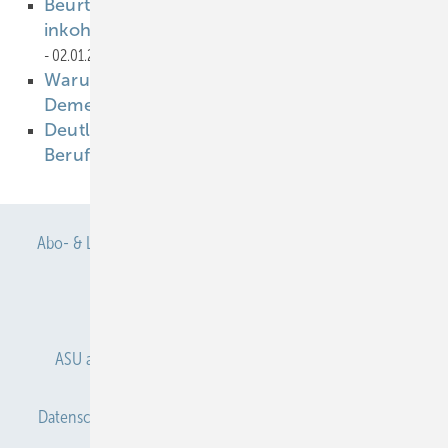
Beurteilung der Blaulicht­gefährdung durch
inkohärente Hochleistungs­scheinwerfer
02.01.2023
Warum ein gesunder Lebensstil für die
Demenzprävention nicht reicht
02.01.2023
Deutlich mehr Anzeigen auf Verdacht einer
Berufskrankheit
02.01.2023
Abo- & Leserservice
AGB
Alle Inhalte chronologisch
Anmelden
Anmeldung & Registrierung
ASU abonnieren
ASU Partner
Autorenhinweise
Datenschutz
E-Paper
Gentner Verlag
Impressum