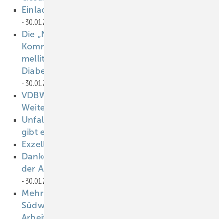
Einladung zur Mitgliederversammlung
30.01.2023
Die „Nationale Aufklärungs- und
Kommunikationsstrategie zu Diabetes
mellitus“ für eine stärkere
Diabetesprävention in Deutschland
30.01.2023
VDBW-Webmeeting „Arbeitsmedizin für
Weiterzubildende“
30.01.2023
Unfallversicherung und Arbeitsschutz: Was
gibt es Neues 2023?
30.01.2023
Exzellente Kundenbetreuung
30.01.2023
Danke für wunderbare 20 Jahre im Dienste
der Arbeits- und Verkehrsmedizin
30.01.2023
Mehr Beweglichkeit im Arbeitsalltag –
Südwestmetall verleiht „Award
Arbeitsmedizin 2023“
30.01.2023