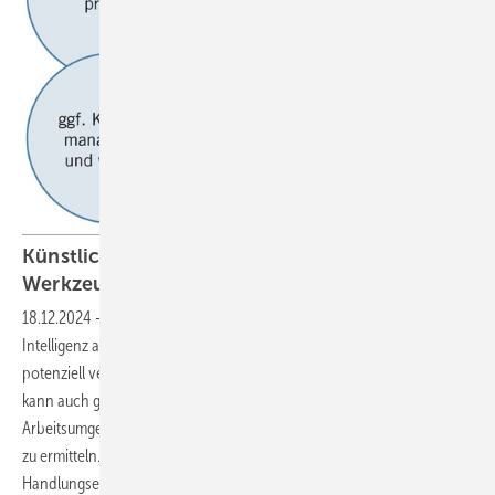
Künstliche Intelligenz im Betrieb und als
Werkzeug des
Arbeitsschutzes
18.12.2024
-
Aus Perspektive des Arbeitsschutzes ist künstliche
Intelligenz als Produktions- und Arbeitsmittel im Betrieb inklusive
potenziell verbundener Gefährdungsfaktoren zu betrachten. Doch KI
kann auch gerade dafür eingesetzt werden, komplexe
Arbeitsumgebungen einfacher und besser zu erschließen und Risiken
zu ermitteln. Für beide Aspekte gibt es aber noch wenig konkrete
Handlungsempfehlungen. Bis dahin hilft es, sich an bestehenden