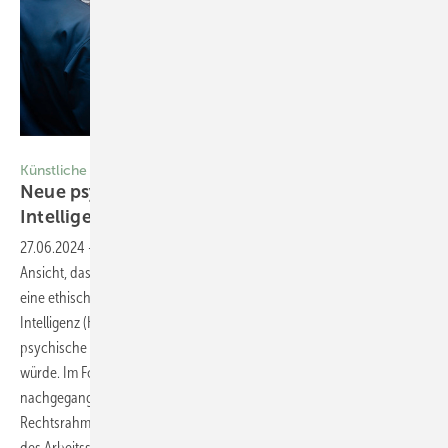
Foto: © Summit Art Creations-stock.adobe.com
Künstliche Intelligenz
Neue psychische Belastung durch künstliche
Intelligenz?
27.06.2024
-
In jüngster Zeit verbreitet sich die hoffnungsvolle
Ansicht, dass die kommende europäische KI-Verordnung nicht nur
eine ethische Antwort auf den Einsatz von so genannter künstlicher
Intelligenz (KI) liefert, sondern auch der Arbeitsschutz im Hinblick auf
psychische Belastungen entscheidende Impulse dadurch erfahren
würde. Im Folgenden wird in Abgrenzung dazu der These
nachgegangen, dass durch den restriktiven Charakter des
Rechtsrahmens einer Binnenmarktverordnung nur wenige Aspekte
des Arbeitsschutzes berührt beziehungsweise in Anforderungen