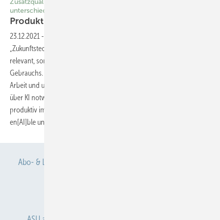
Zusatzqualifizierung zu Künstlicher Intelligenz für
unterschiedliche Zielgruppen
Produktive Arbeitsgestaltung mit
KI
23.12.2021
-
Digitalisierung Künstliche Intelligenz (KI) ist keine
„Zukunftstechnologie“ mehr, denn sie wird nicht erst zukünftig
relevant, sondern steckt schon heute in vielen Dingen des täglichen
Gebrauchs. KI eröffnet neue Chancen und Möglichkeiten für unsere
Arbeit und unser Leben. Welches Wissen und welche Kompetenzen
über KI notwendig sind, um diese Technologie menschengerecht und
produktiv im Unternehmen zu gestalten, wird aktuell im Projekt
en[AI]ble untersucht. Sebastian Terstegen, Stephan
Sandrock
Abo- & Leserservice
AGB
Alle Inhalte chronologisch
Anmelden
Anmeldung & Registrierung
ASU abonnieren
ASU Partner
Autorenhinweise