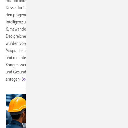
mit ihm findet alle zwei Jahre die Internationale A+A Fachmesse in
Düsseldorf statt – das nächste Mal vom 4. bis 7. November 2025. Zu
den prägenden Themen des letzten Kongresses zählten künstliche
Intelligenz und ihre Einsatzmöglichkeiten, die Folgen des
Klimawandels sowie nachhaltige Strategien im Arbeitsschutz.
Erfolgreiche Anwendungsbeispiele aus der Praxis des Arbeitsschutzes
wurden vorgestellt und diskutiert. In lockerer Folge stellt das ASU-
Magazin eine Auswahl der aktuellen Beiträge des A+A Kongresses vor
und möchte auf diese Weise gemeinsam mit dem
Kongressveranstalter Basi (Bundesarbeitsgemeinschaft für Sicherheit
und Gesundheit bei der Arbeit) eine interdisziplinäre Diskussion
anregen.