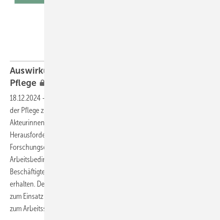
Auswirkungen von KI auf die Arbeit in der
Pflege
18.12.2024
-
KI-assistierte Technologien versprechen, die Arbeit in
der Pflege zu verbessern. Die Vielzahl veröffentlichter Studien stellt
Akteurinnen und Akteure des Arbeitsschutzes vor die
Herausforderung, einen Überblick über aktuelle
Forschungsergebnisse zu den Auswirkungen dieser Technologien auf
Arbeitsbedingungen, die Kompetenzen und Gesundheit der
Beschäftigten sowie auf ethische Aspekte der Pflegepraxis zu
erhalten. Der Beitrag fasst Erkenntnisse aus 59 Übersichtsarbeiten
zum Einsatz von KI in der Pflege zusammen und beleuchtet Bezüge
zum
Arbeitsschutz.