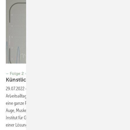
Foto: Fraunhofer IGD
– Folge 2 –
Künstliche
Intelligenz
29.07.2022
-
Interview Bildschirmarbeit ist für viele Menschen
Arbeitsalltag. Bewegungsmangel und Zwangs­haltung sind Ursache für
eine ganze Reihe typischer Gesundheitsbeschwerden wie trockenes
Auge, Muskelverspannungen und Kopfschmerzen. Das Fraunhofer-
Institut für Graphische Daten­verarbeitung IGD in Rostock arbeitet an
einer Lösung für Computergeplagte: der CareCam, dem intelligenten,