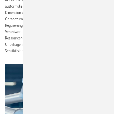
ausformuliert werden können und die als „ethisch“ bezeichnete
Dimension einem allenfalls funktional gedachten Ethikbegriff genügt.
Geradezu wie unter einem Brennglas schwelen die vorhandenen
Regulierungsdefizite und subjektivistischen Zuschreibungen der
Verantwortung für psychische Belastungen in Richtung der
Ressourcen der Beschäftigten. Ein kurzer Problemaufriss soll das
Unbehagen dieses Zusammenhangs und den Bedarf der
Sensibilisierung verdeutlichen. Michael
Bretschneider-Hagemes