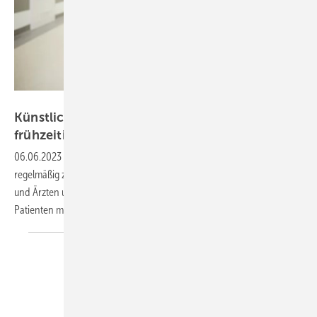
gpointstudio – stock.adobe.cm
Künstliche Intelligenz soll Infektionswellen
frühzeitig und genau
vorhersagen
06.06.2023
-
Vor allem in den Herbst- und Wintermonaten kommt es
regelmäßig zu einer hohen Belastung für niedergelassene Ärztinnen
und Ärzten und zu zahlreichen Notaufnahmen von Patientinnen und
Patienten mit Atemwegsinfektionen in den
Kliniken.