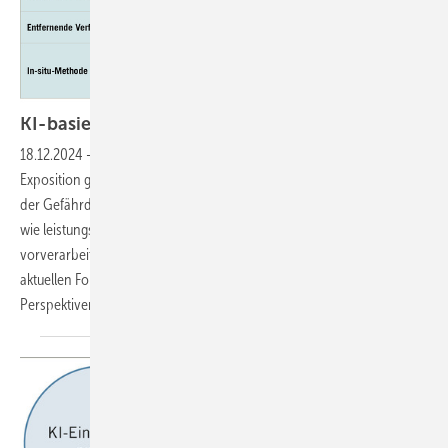
KI-basierte Bewertung dermaler
­Exposition
18.12.2024
-
KI-gestützte Bildanalyse wird eingesetzt, um die dermale
Exposition gegenüber Gefahrstoffen zu quantifizieren und somit bei
der Gefährdungsbeurteilung zu unterstützen. Dabei wird verglichen,
wie leistungsstark Modelle performen, wenn die Bilder zuvor
vorverarbeitet worden sind. Der Artikel gibt einen Überblick über die
aktuellen Forschungsergebnisse und die sich daraus ergebenden
Perspektiven für zukünftige
Forschung.