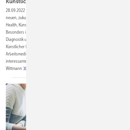
Künstliche
Intelligenz
28.09.2022
-
Digitalisierung Das 21. Jahrhundert ist geprägt von
neuen, zukunftsweisenden Technologien und dem Einsatz von Digital
Health, Künstlicher Intelligenz und Big Data in steigendem Umfang.
Besonders im Gesundheitswesen können neue Dimensionen der
Diagnostik und Therapie, zum Beispiel durch die Anwendung von
Künstlicher Intelligenz, erreicht werden. Auch die moderne
Arbeitsmedizin bietet für technologische Innovationen viele
interessante und vielfältige Einsatzmöglichkeiten. Johannes
Wittmann