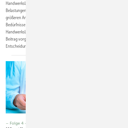
Handwerksbetriebe eine geeignete Möglichkeit, die körperlichen
Belastungen von Beschäftigten zu reduzieren. Um aus dem immer
größeren Angebot an Exoskeletten die richtige Auswahl für ihre
Bedürfnisse zu treffen, sind die zumeist mittelständischen
Handwerksbetriebe hier auf Hilfestellungen angewiesen. Die in diesem
Beitrag vorgestellte „Exo-Matrix“ dient als erste
Entscheidungsgrundlage. Andreas Argubi-Wollesen et
al.
Foto: © tonefotografia-stock-adobe.com
– Folge 4 –