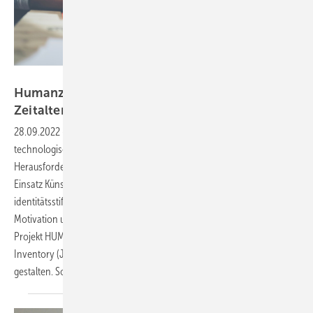
Foto: © SFIO CRACHO-stock-adobe.com
Humanzentrierte Arbeitsgestaltung im
Zeitalter von
KI
28.09.2022
-
Arbeitsgestaltung Wenn Arbeit sich durch
technologische Weiterentwicklung verändert, entstehen
Herausforderungen und Chancen für die Beschäftigten. Damit der
Einsatz Künstlicher Intelligenz (KI) nicht dazu führt, dass die
identitätsstiftenden Elemente eines Jobs verloren gehen, sondern
Motivation und Vigilanz erhalten und gefördert werden, forscht das
Projekt HUMAINE an Mensch-KI-Teaming. Das Job Perception
Inventory (JOPI) unterstützt dabei, den KI-Einsatz humanzentriert zu
gestalten. Sophie Berretta et
al.