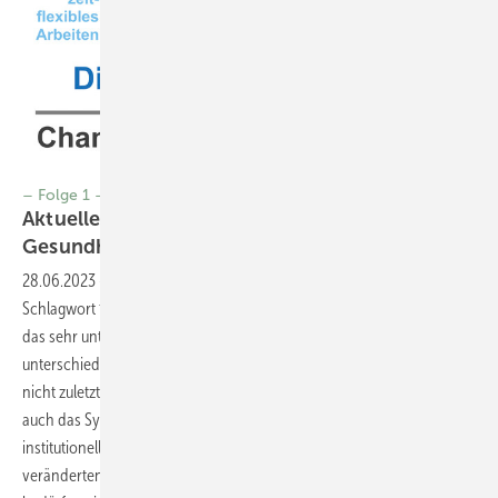
– Folge 1 –
Aktuelles aus dem Arbeits- und
Gesundheitsschutz
28.06.2023
-
Arbeitsschutz „Arbeitswelt im Wandel“ ist ein
Schlagwort für vielerlei Veränderungen im Arbeitskontext geworden,
das sehr unterschiedliche Phänomene beschreibt und
unterschiedliche Adressaten fokussiert (s. Abb. 1). Dabei stellt sich
nicht zuletzt die Frage, wie der Schutz der Beschäftigten und damit
auch das System des Arbeitsschutzes als zentrale Träger des
institutionellen Schutzgedankens die betriebliche Gestaltung dieser
veränderten Anforderungen begleiten. Chancen und Risiken