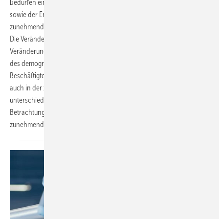
bedürfen einer systematischen Betrachtung im Sinne der Bewertung
sowie der Entwicklung von Gestaltungslösungen vor dem Hintergrund
zunehmender Optionen.
Die Veränderungen werden auch von zentralen gesellschaftlichen
Veränderungen begleitet, die sich zum Beispiel in den Auswirkungen
des demografischen Wandels mit abnehmendem
Beschäftigtenpotenzial zeigt (Statistisches Bundesamt 2022), aber
auch in der zunehmenden Fokussierung auf die Vereinbarkeit der
unterschiedlichen Lebensbereiche. Beide Aspekte machen eine
Betrachtung des nachhaltigen Einsatzes des Erwerbspotenzials
zunehmend wichtig. Beate
Beermann