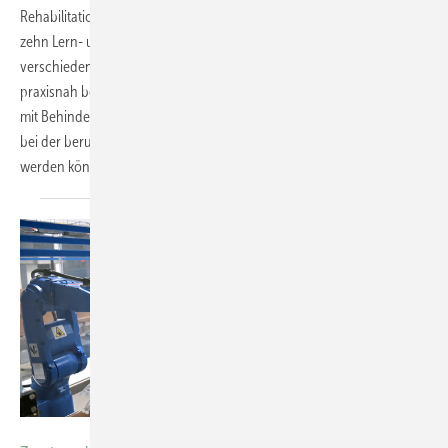
Rehabilitation zu untersuchen, hat das Projekt KI.ASSIST bundesweit
zehn Lern- und Experimentierräume (LER) eingerichtet. Anhand
verschiedener Technologien wurde damit exemplarisch und
praxisnah betrachtet, unter welchen Rahmenbedingungen Menschen
mit Behinderungen heute und in Zukunft durch Künstliche Intelligenz
bei der beruflichen Rehabilitation und am Arbeitsplatz unterstützt
werden können. Michael
Thieke-Beneke
Foto: industrieblick / AdobeStock