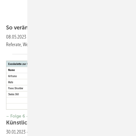
sitthiphong – stock.adobe.com
So verändert KI die
Arbeitswelt
08.05.2023
-
Künstliche Intelligenz verändert die Welt: Sie schreibt
Referate, Werbetexte oder Programmcodes in
Sekundenschnelle.
– Folge 6 –
Künstliche
Intelligenz
30.01.2023
-
Exo-Matrix Exoskelette sind auch für