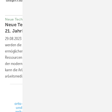
Neue Technologien
Neue Technologien in der ­Arbeitsmedizin im
21.
Jahrhundert
29.08.2023
-
Die Anwendungen von Künstlicher Intelligenz (KI)
werden die Medizin des 21. Jahrhunderts prägen. KI-Systeme
ermöglichen eine zunehmende Unterstützung menschlicher
Ressourcen im Gesundheitswesen und in vielen weiteren Bereichen
der modernen Arbeitswelt. Von der Nutzung neuer Technologien
kann die Arbeitsmedizin, zum Beispiel im Rahmen der
arbeitsmedizinischen Vorsorge, profitieren. Johannes
Wittmann