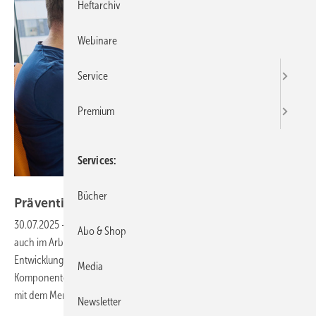
Heftarchiv
Webinare
Service
Premium
Services
Foto: Christof Mattes
Bücher
Prävention mit KI: Mensch im
Mittelpunkt
30.07.2025
-
Künstliche Intelligenz (KI) hält Einzug in alle Bereiche –
Abo & Shop
auch im Arbeitsschutz. Viele Anwendungen befinden sich noch in der
Entwicklungsphase, doch eines ist bereits klar: Ohne die menschliche
Media
Komponente wird es auch künftig nicht gehen. Erst im Zusammenspiel
mit dem Menschen entfaltet KI ihr volles
Potenzial.
Newsletter