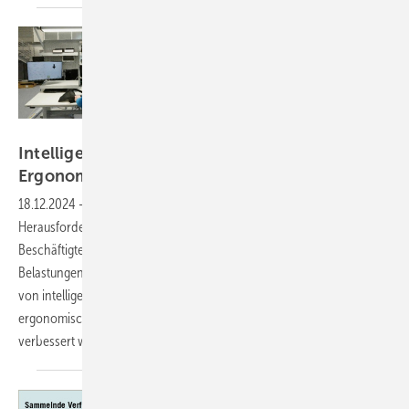
Fotos: © Fraunhofer IPK/Larissa Klassen
Intelligente Sensoren verbessern die
Ergonomie in der
Arbeitswelt
18.12.2024
-
Der demografische Wandel bedeutet neue
Herausforderungen für die Industrie. Der steigende Anteil älterer
Beschäftigter erfordert eine stärkere Berücksichtigung ergonomischer
Belastungen und gesundheitlicher Risiken am Arbeitsplatz. Mithilfe
von intelligenter Sensorik können Bewegungen analysiert,
ergonomische Bedingungen bewertet und Arbeitsabläufe gezielt
verbessert
werden.