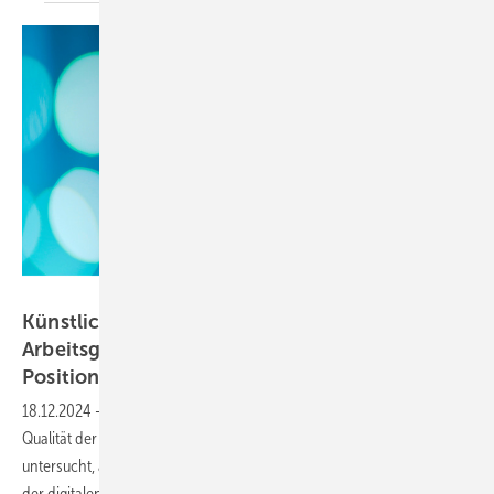
Foto: © peera-stock.adobe.com
Künstliche Intelligenz: Probleme der
Arbeitsgestaltung, gewerkschaftliche
Positionen und
Regelungsansätze
18.12.2024
-
Die Auswirkungen von Künstlicher Intelligenz auf die
Qualität der Arbeitsbedingungen sind noch nicht ausreichend
untersucht, auch wenn Kenntnisse zu Fehlbeanspruchungen, die mit
der digitalen Transformation einhergehen, und Einschätzungen zu