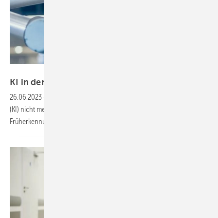
Gorodenkoff – stock.adobe.com
KI in der
Medizin
26.06.2023
-
Aus der Medizin der Zukunft wird Künstliche Intelligenz
(KI) nicht mehr wegzudenken sein – ob bei Diagnose, Therapie,
Früherkennung oder im
Pflegealltag.