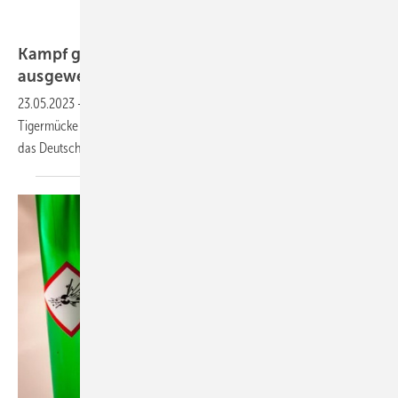
sitthiphong – stock.adobe.com
Kampf gegen Tigermücke, Monitoring
ausgeweitet
23.05.2023
-
Aufgrund der Klimaerwärmung könnte die Asiatische
Tigermücke künftig auch in Bayern häufiger vorkommen, berichtet
das Deutsche
Ärzteblatt.