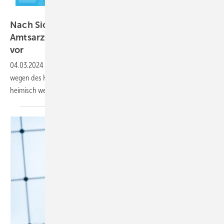
pickup – stock-adobe.com
Nach Sichtungen in Vorjahren: Berliner
Amtsarzt bereitet Monitoring von Tigermücke
vor
04.03.2024
-
Die Sorge ist nicht neu: Asiatische Tigermücken könnten
wegen des Klimawandels auch in Berlin und Brandenburg bald
heimisch
werden.