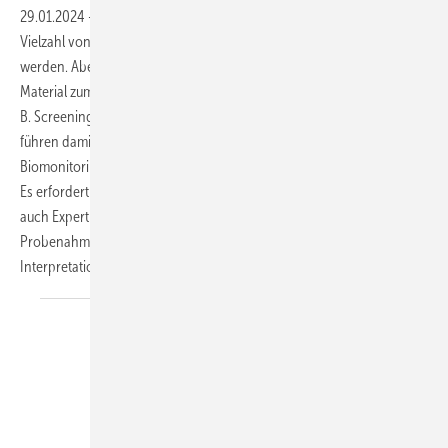
29.01.2024
-
Mit den modernen analytischen Methoden kann eine
Vielzahl von Gefahrstoffen in biologischem Material nachgewiesen
werden. Aber nicht alle Ärztinnen oder Ärzte, die einem Labor
Material zum Gefahrstoffnachweis und zu dessen Quantifizierung (z.
B. Screening auf Metalle im Urin oder Pestizide im Plasma) zusenden,
führen damit auch ein Biomonitoring durch. Das arbeitsmedizinische
Biomonitoring ist ein fachspezifisches Instrument der Arbeitsmedizin.
Es erfordert neben der Kenntnis der Toxikologie des Gefahrstoffs
auch Expertise in der Indikationsstellung, der Wahl des
Probenahmezeitpunkts und der Untersuchungsmatrix sowie in der
Interpretation der
Ergebnisse.