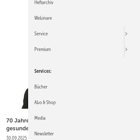
Heftarchiv
Webinare
Service
Premium
Services
Bücher
Abo & Shop
Foto: privat
Media
70 Jahre MAK-Kommission: Wegbereiter für
gesunde
Arbeitsplätze
Newsletter
30.09.2025
-
In diesem Jahr feiert die Ständige Senatskommission zur