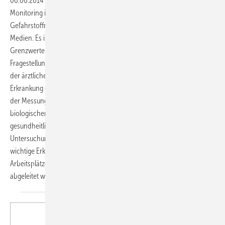
06.06.2014
-
Gefahrstoffe Arbeitsmedizinisches biologisches
Monitoring ist weit mehr als die Bestimmung von Gefahrstoffen oder
Gefahrstoffmetaboliten in Blut, Urin oder anderen biologischen
Medien. Es ist kein Instrument, um zu prüfen, ob bei Arbeitnehmern
Grenzwerte eingehalten werden. Vielmehr wird es mit der gleichen
Fragestellung eingesetzt wie auch andere Untersuchungsmethoden in
der ärztlichen Praxis, die ein gesundheitliches Risiko vor Eintritt einer
Erkrankung erfassen sollen, wie die Bestimmung der Blut-fette oder
der Messung des Blutdrucks. Primäres Ziel der Durchführung eines
biologischen Monitoring ist daher stets die Beurteilung der
gesundheitlichen Gefährdung des Einzelnen. Werden die
Untersuchungs-ergebnisse systematisch ausgewertet, können
wichtige Erkenntnisse für die Gefährdungsbeurteilung an
Arbeitsplätzen und über die Effektivität von Schutzmaßnahmen
abgeleitet werden. Hans
Drexler