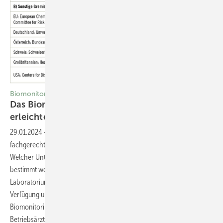
Biomonitoring
Das Biomonitoring-Auskunftssystem
erleichtert
Recherchen
29.01.2024
-
Um ein Biomonitoring bei Gefahrstoffexponierten
fachgerecht einzusetzen, sind zunächst einige Fragen zu klären:
Welcher Untersuchungsparameter soll in welchem Probenmaterial
bestimmt werden? Welches Analyseverfahren ist geeignet? Liefert das
Laboratorium valide Ergebnisse? Welche Beurteilungswerte stehen zur
Verfügung und wie sind die Messdaten zu bewerten? Das
Biomonitoring-Auskunftssystem der BAuA unterstützt
Betriebsärztinnen und -ärzte bei der Klärung dieser und weiterer