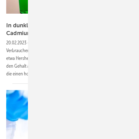
Gefahrstoffe_antoine2k – stock.adobe.com
In dunkler Schokolade zu hohe Mengen von
Cadmium und
Blei
20.02.2023
-
CR Consumer Reports, die erste und größte
Verbraucherorganisation der Welt, forderte Schokolade-Hersteller wie
etwa Hershey und Trader Joe´s, aber auch Lindt und viele andere auf,
den Gehalt an Cadmium und Blei in ihren dunklen Schokoladesorten,
die einen hohem Kakaoanteil aufweisen, zu
senken.