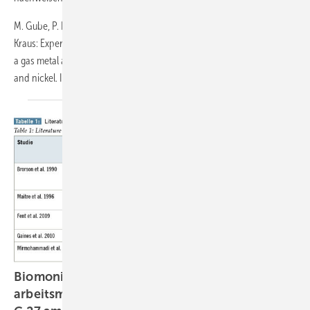
M. Gube, P. Brand, T. Schettgen, J. Bertram, K. Gerards, U. Reisgen, T.
Kraus: Experimental exposure of healthy subjects with emissions from
a gas metal arc welding process – part II: biomonitoring of chromium
and nickel. Int Arch Occup Environ Health 2013; 86:
31–37.
Biomonitoring im Rahmen der
arbeitsmedizinischen Vorsorgeuntersuchung