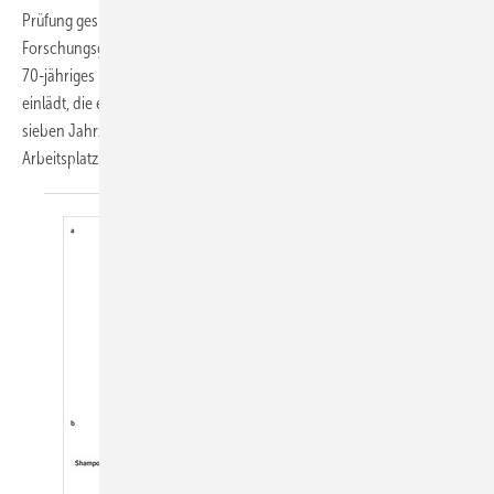
Prüfung gesundheitsschädlicher Arbeitsstoffe der Deutschen
Forschungsgemeinschaft, besser bekannt als MAK-Kommission, ihr
70-jähriges Bestehen. Ein beeindruckendes Jubiläum, das uns dazu
einlädt, die essenzielle Arbeit dieser Institution zu würdigen, die seit
sieben Jahrzehnten maßgeblich zur Gesundheit und Sicherheit am
Arbeitsplatz in Deutschland
beiträgt.