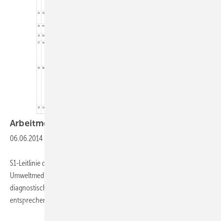
Arbeitmedizinische Leitlinie
“Biomonitoring“
06.06.2014
-
S1-Leitlinie der Deutschen Gesellschaft für Arbeitsmedizin und
Umweltmedizin (DGAUM) - Die in dieser Leitlinie vorgeschlagenen
diagnostischen Maßnahmen sind medizinisch notwendig und
entsprechen dem allgemein anerkannten Stand der Wissenschaft.