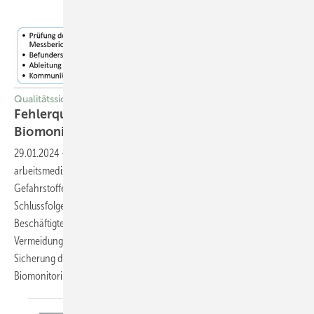
Qualitätssicherung
Fehlerquellen und Qualitätssicherung beim
Biomonitoring gemäß
ArbMedVV
29.01.2024
-
Biomonitoring ist integraler Bestandteil der
arbeitsmedizinischen Vorsorge bei potenziellen
Gefahrstoffexpositionen. Die Ergebnisse können zu wichtigen
Schlussfolgerungen hinsichtlich des Gesundheitsrisikos der einzelnen
Beschäftigten oder der Gefährdungsbeurteilung führen. Der
Vermeidung von Fehlern und Mängeln beziehungsweise der
Sicherung der Qualität kommt daher im gesamten Workflow des
Biomonitorings eine fundamentale Bedeutung zu. Thomas
Göen