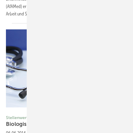
(AfAMed) ermittelt oder angepasst und vom Bundesministerium für
Arbeit und Soziales (BMAS) im
Gemeinsamen...
© Rolf Weschke/Thinkstock
Stellenwert in der arbeitsmedizinischen Vorsorge
Biologisches
Monitoring