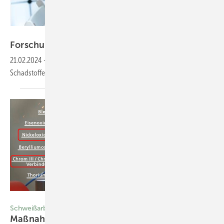
luchschenF – stock.adobe.com
Forschung für den Arbeitsschutz zahlt sich
aus
21.02.2024
-
Human-Biomonitoring wichtig für Ermittlung von
Schadstoffen wie
Weichmachern.
Fotos: Volkswagen AG
Schweißarbeitsplätze
Maßnahmenkonzept für