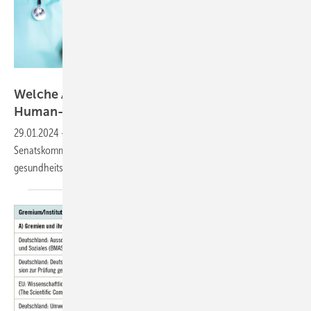
Foto: MQ-Illustrations-stock.adobe.com
Welche Anforderungen sollten geeignete
Human-Biomonitoring­Parameter
erfüllen?
29.01.2024
-
Neues aus der BAT-Arbeitsgruppe der Ständigen
Senatskommission zur Prüfung
gesundheitsschädlicher
Arbeitsstoffe