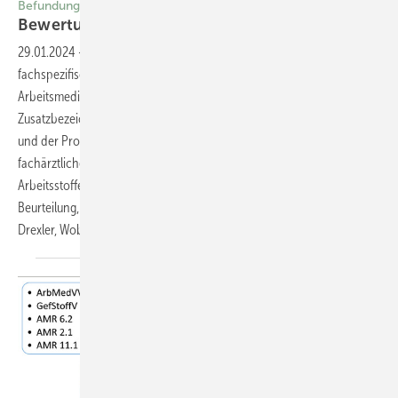
Befundung
Bewertung von
Biomonitoring-­Befunden
29.01.2024
-
Das arbeitsmedizinische Biomonitoring ist ein
fachspezifisches Instrument der Fachärztinnen und -ärzte für
Arbeitsmedizin und der Ärztinnen und Ärzte mit der
Zusatzbezeichnung Betriebsmedizin. Neben der Indikationsstellung
und der Probenahme erfordert insbesondere die Befundung
fachärztliches Wissen. Diese setzt die Kenntnis der Toxikologie des
Arbeitsstoffes und den sicheren Umgang mit den Werten zur
Beurteilung, die jeweils herangezogen werden müssen, voraus. Hans
Drexler, Wobbeke
Weistenhöfer