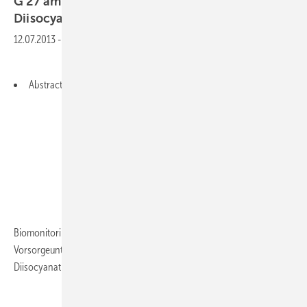
G 27 am Beispiel von Hexamethylen-1,6-
Diisocyanat
(HDI)
12.07.2013
-
Abstract Deutsch
Abstract English
Biomonitoring im Rahmen der arbeitsmedizinischen
Vorsorgeuntersuchung G 27 am Beispiel von Hexamethylen-1,6-
Diisocyanat (HDI)