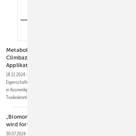
Metabolismus des Anti-Schuppen-Wirkstoffs
Climbazol nach oraler Gabe und dermaler
*
Applikation
18.12.2024
-
Climbazol wird aufgrund seiner antimykotischen
Eigenschaften als Konservierungsmittel oder Anti-Schuppen-Wirkstoff
in Kosmetikprodukten eingesetzt. In der folgenden Studie wurde die
Toxikokinetik von Climbazol im Menschen
untersucht:
„Biomonitoring in der Praxis“: Tagungsreihe
wird
fortgesetzt
30.07.2024
-
Nach einer längeren Pause setzt die Bundesanstalt für