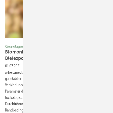
Foto: Doucefleur / Getty Images
Grundlagen und Empfehlungen für die Praxis
Biomonitoring zur Beurteilung beruflicher
Bleiexpositionen
01.07.2021
-
Biomonitoring Der Einsatz des Biomonitorings für die
arbeitsmedizinische Vorsorge ist bei keinem anderen Gefahrstoff so
gut etabliert wie für die Expositionen mit Blei und seinen
Verbindungen. Die Bestimmung von Blei in Blut ist der etablierte
Parameter des biologischen Belastungsmonitorings, für den
toxikologisch gut begründete Beurteilungswerte vorliegen. Bei der
Durchführung und Beurteilung dieses Biomonitorings sollten aber die
Randbedingungen und Einflussfaktoren berücksichtigt werden.