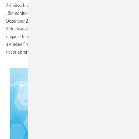
Arbeitsschutz und Arbeitsmedizin (BAuA) die Tagungsreihe
„Biomonitoring in der Praxis“ fort. Der 11. Workshop findet am 4.
Dezember 2024 am Standort in Berlin statt. Er bietet interessierten
Betriebsärztinnen und Betriebsärzten und anderen im Arbeitsschutz
engagierten Kolleginnen und Kollegen die Möglichkeit, sich auf dem
aktuellen Entwicklungsstand über Biomonitoring zu informieren und
mit erfahrenen Fachleuten zu
diskutieren.