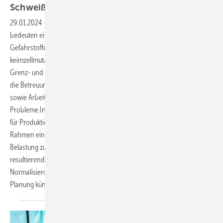
­Schweißarbeitsplätze
29.01.2024
-
Arbeitsplätze mit Schweißtätigkeiten (MIG, MAG)
bedeuten eine Exposition der Mitarbeitenden gegenüber
Gefahrstoffen, unter anderem von krebserregender und/oder
keimzellmutagener Wirkung (➥ Abb. 1). Die Einhaltung vorgegebener
Grenz- und Referenzwerte im Betrieb von Schweißarbeitsplätzen und
die Betreuung der dort arbeitenden Menschen stellt Arbeitgeber
sowie Arbeitsmedizinerinnen und -mediziner häufig vor große
Probleme.In einem gemeinsamen Projekt mit dem Fraunhofer Institut
für Produktionstechnik und Auto­matisierung (IPA) gelang es, im
Rahmen eines ganzheitlichen Ansatzes alle Einflussfaktoren für die
Belastung zu erarbeiten und neu zu strukturieren. Die hieraus
resultierenden Veränderungen zeigen eine zunehmende
Normalisierung der auffälligen Messergebnisse und verändern die
Planung künftiger Arbeitsplätze. Sandra
Oehm