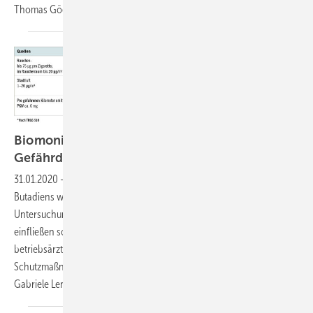
Thomas Göen et
al.
Biomonitoring in der
Gefährdungsbeurteilung
31.01.2020
-
Gefährdungsbeurteilung Am Beispiel des 1,3-
Butadiens wird gezeigt, dass die Ergebnisse von Biomonitoring-
Untersuchungen in die Gefährdungsbeurteilung des Unternehmens
einfließen sollten, damit dieses in Zusammenarbeit mit dem
betriebsärztlichen Dienst die Möglichkeit hat, die Wirksamkeit von
Schutzmaßnahmen für definierte Tätigkeiten überprüfen zu können.
Gabriele Leng et
al.