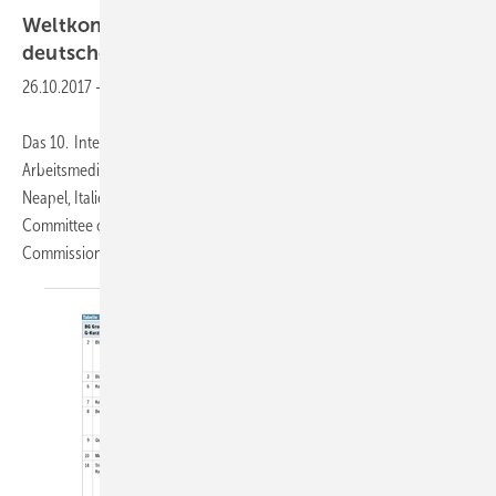
Weltkongress zum Biomonitoring mit starker
deutscher
Beteiligung
26.10.2017
-
Das 10. Internationale Symposium für Biologisches Monitoring in der
Arbeitsmedizin und Umweltmedizin fand vom 01. bis 04. 10. 2017 in
Neapel, Italien statt. Organisiert wurde das Symposium vom Scientific
Committee on Occupational Toxicology (SCOT) der International
Commission on
Occupational...