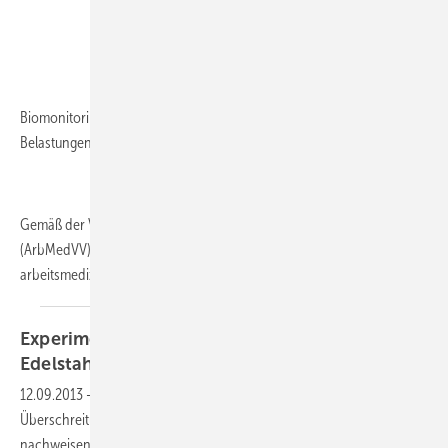
Biomonitorings als Bestandteil der arbeitsmedizinischen Vorsorge bei
Belastungen mit kanzerogenen Gefahrstoffen
Gemäß der Verordnung zur arbeitsmedizinischen Vorsorge
(ArbMedVV) ist Biomonitoring Bestandteil der
arbeitsmedizinischen...
Experimentelle Daten zum Biomonitoring bei
Edelstahlschweißern
12.09.2013
-
Die Autoren konnten im Rahmen ihrer Studie eine
Überschreitung des Grenzwertes für Chrom bei Schweißern
nachweisen