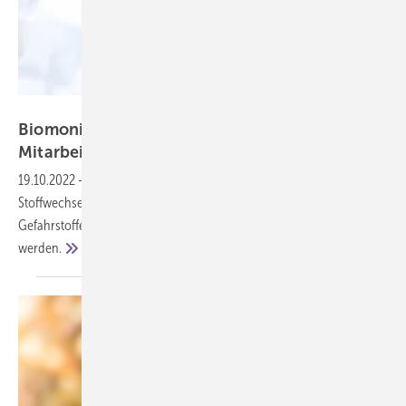
Hoda Bogdan – stock.adobe.com
Biomonitoring: Expositionsgefahr für die
Mitarbeiter
ermitteln
19.10.2022
-
Das Biomonitoring oder Human-Biomonitoring misst
Stoffwechselprodukte im Körper und zeigt so, welche Mengen an
Gefahrstoffen durch die Beschäftigten tatsächlich aufgenommen
werden.