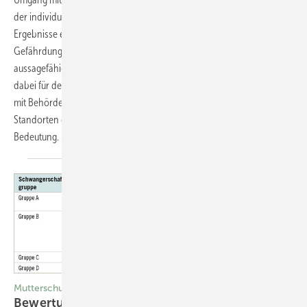
der individuellen Belastung stellen systematisch aufbereitete
Ergebnisse einen erheblichen Mehrwert für die betriebliche
Gefährdungsbeurteilung dar. Praxisorientierte Konzepte für
aussagefähige HBM-Programme und deren Kommunikation sind
dabei für den Arbeits- und Gesundheitsschutz vor Ort, den Austausch
mit Behörden und die Akzeptanz an in- und ausländischen
Standorten der chemischen Industrie von entscheidender
Bedeutung. Michael
Bader
Mutterschutz
Bewertung von Biomonitoring­ergebnissen bei