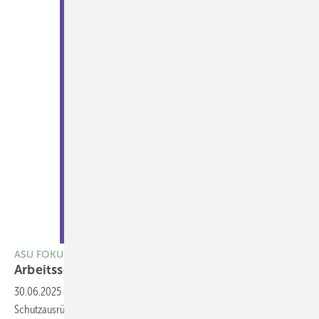
ASU FOKUS Arbeitsschutz
Arbeitsschutz
30.06.2025
-
Für effektiven Arbeitsschutz ist die Persönliche
Schutzausrüstung (PSA) unerlässlich: Für den Gehörschutz und für