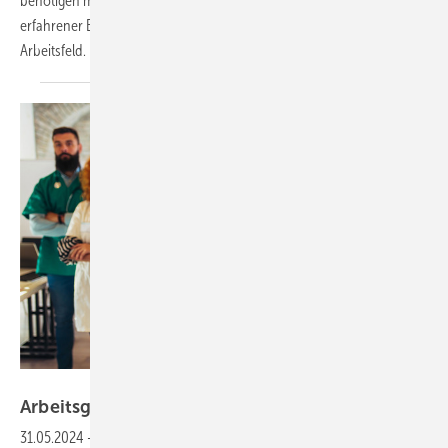
benötigen mehr Anstand im Miteinander“. Diese Forderung stellte ein
erfahrener Betriebsarzt, für ein von vielen Professionen gestaltetem
Arbeits­feld.
Foto: © Mediteraneo-stock.adobe.com
Arbeitsgruppe „Arbeitsmedizin
International“
31.05.2024
-
Arbeitsschutz ist „grenzenlos“ – Die Internatio­nale