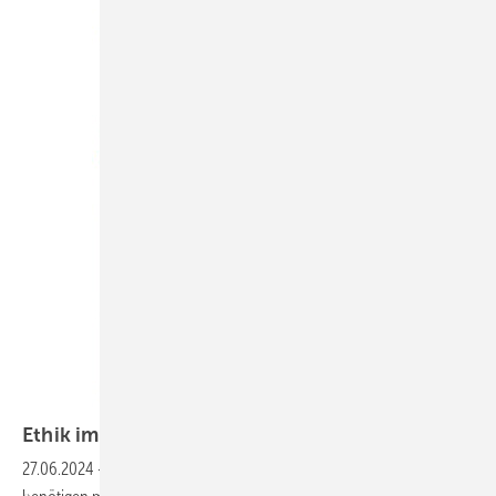
Ethik im Arbeits- und
Gesundheitsschutz
27.06.2024
-
„Wir brauchen nicht noch mehr schicke Programme, wir