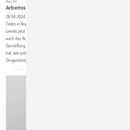
Recht
Arbeitsschutz und das
Cannabisgesetz
28.04.2024
-
Das Cannabisgesetz ist am 01.04.2024 in wesentlichen
Teilen in Kraft getreten. Betriebsärztinnen und -ärzte sehen sich
bereits jetzt mit Fragestellungen konfrontiert, die das Arbeitsrecht und
auch das Arbeitsschutzrecht berühren. Hier lohnt sich eine
Darstellung, welche Auswirkungen das Gesetz auf den Arbeitsschutz
hat, wie betriebliche Regelungen aussehen können und inwieweit
Drogentests in Bezug auf Cannabis zulässig sind. Patrick
Aligbe