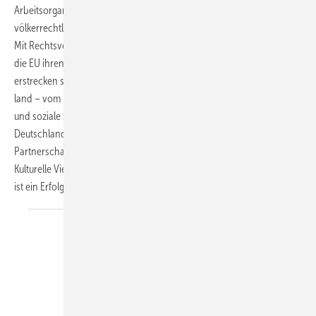
Arbeitsorganisationen (ILO) definiert seit über hundert Jahren den
völkerrechtlichen Rahmen für eine menschenwürdige Arbeit weltweit.
Mit Rechtsvorschriften zu „Sicherheit und Gesundheitsschutz“ macht
die EU ihren Einfluss geltend. Die Sorgfaltspflichten der Unternehmen
erstrecken sich inzwischen auf die gesamte Lieferkette im In- und Aus­
land – vom Rohstoff bis zum fertigen Verkaufsprodukt. Arbeitsschutz
und soziale Sicherheit sind Teil der Außen- und Entwicklungspolitik in
Deutschland, technische Kooperationen und
Partnerschaftsprogramme im Arbeitsschutz gewinnen an Bedeutung.
Kulturelle Vielfalt und die Gewinnung von internationalen Fachkräften
ist ein Erfolgsfaktor für Unternehmen in
Deutschland.