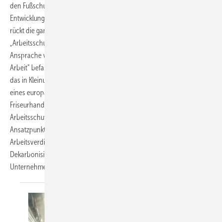
den Fußschutz wird eine Vielzahl an Möglichkeiten und aktuelle
Entwicklungen vorgestellt. Die Arbeitsmedizinische Regel AMR 3.3.
rückt die ganzheitliche Vorsorge in den Fokus. Die Originalarbeit
„Arbeitsschutz „im Huckepack“ – ein alternatives Konzept zur
Ansprache von Unternehmen auf Sicherheit und Gesundheit bei der
Arbeit“ befasst sich mit einer höheren Umsetzungsmotivation als Ziel,
das in Kleinunternehmen erprobt wurde. Ferner werden Ergebnisse
eines europaweiten Projekts zum Arbeits- und Gesundheitsschutz im
Friseurhandwerk vorgestellt. Für geschlechtergerechtem
Arbeitsschutz in Betrieben gibt es gute Argumente. Dazu werden
Ansatzpunkte sowie Beispiele aus der Praxis aufgezeigt.
Arbeitsverdichtung, Digitalisierung, Folgen des Klimawandels,
Dekarbonisierung: Ein vorausschauender Arbeitsschutz macht
Unternehmen
resilient.