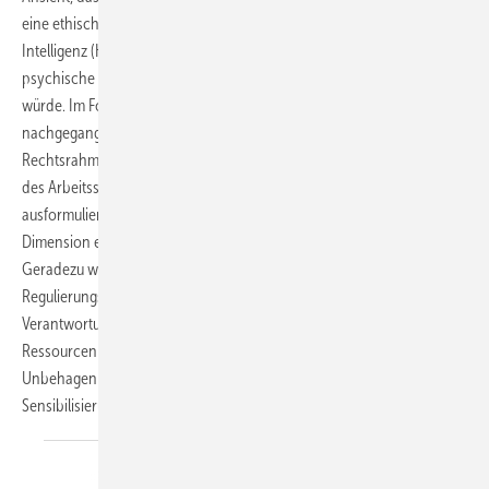
eine ethische Antwort auf den Einsatz von so genannter künstlicher
Intelligenz (KI) liefert, sondern auch der Arbeitsschutz im Hinblick auf
psychische Belastungen entscheidende Impulse dadurch erfahren
würde. Im Folgenden wird in Abgrenzung dazu der These
nachgegangen, dass durch den restriktiven Charakter des
Rechtsrahmens einer Binnenmarktverordnung nur wenige Aspekte
des Arbeitsschutzes berührt beziehungsweise in Anforderungen
ausformuliert werden können und die als „ethisch“ bezeichnete
Dimension einem allenfalls funktional gedachten Ethikbegriff genügt.
Geradezu wie unter einem Brennglas schwelen die vorhandenen
Regulierungsdefizite und subjektivistischen Zuschreibungen der
Verantwortung für psychische Belastungen in Richtung der
Ressourcen der Beschäftigten. Ein kurzer Problemaufriss soll das
Unbehagen dieses Zusammenhangs und den Bedarf der
Sensibilisierung verdeutlichen. Michael
Bretschneider-Hagemes