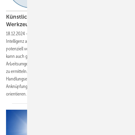
Künstliche Intelligenz im Betrieb und als
Werkzeug des
Arbeitsschutzes
18.12.2024
-
Aus Perspektive des Arbeitsschutzes ist künstliche
Intelligenz als Produktions- und Arbeitsmittel im Betrieb inklusive
potenziell verbundener Gefährdungsfaktoren zu betrachten. Doch KI
kann auch gerade dafür eingesetzt werden, komplexe
Arbeitsumgebungen einfacher und besser zu erschließen und Risiken
zu ermitteln. Für beide Aspekte gibt es aber noch wenig konkrete
Handlungsempfehlungen. Bis dahin hilft es, sich an bestehenden
Anknüpfungspunkten mit grundsätzlich vorhandenen Kriterien zu
orientieren.