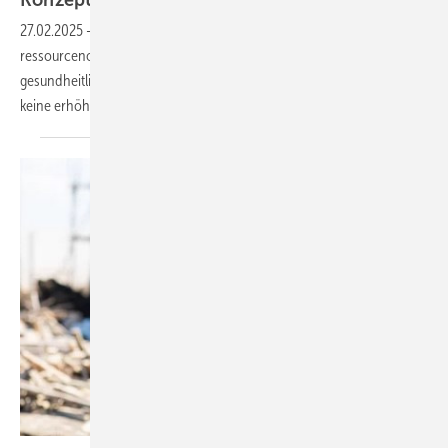
Konzept füllt eine
Lücke
27.02.2025
-
Das Konzept „Stay at Work“ (SaW) bietet eine
ressourcenorientierte Perspektive auf Erwerbstätige, die trotz
gesundheitlicher Einschränkungen kontinuierlich arbeiten und dabei
keine erhöhten Fehlzeiten
aufweisen.