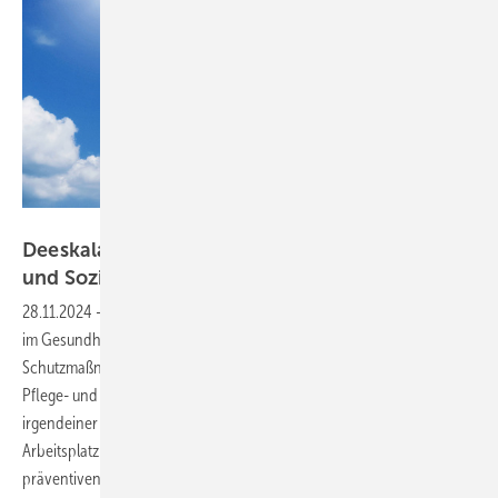
Foto: K.C.-stock.adobe.com
Deeskalationsmanagement im ­Gesundheits-
und
Sozialwesen
28.11.2024
-
Deeskalationstrainings für Pflege- und Betreuungskräfte
im Gesundheits- und Sozialwesen gehören zu den wichtigen
Schutzmaßnahmen im betrieblichen Arbeitsschutz. Nahezu jede
Pflege- und Betreuungskraft im Gesundheits- und Sozialwesen wird in
irgendeiner Form mit Ereignissen von Belästigung oder Gewalt am
Arbeitsplatz konfrontiert werden. Dies verdeutlicht den Bedarf an
präventiven Maßnahmen. Deeskalationstrainings gehen weit über