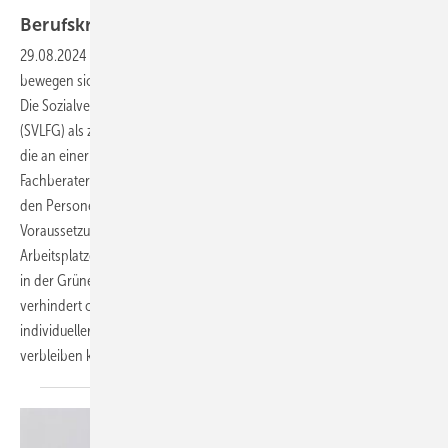
Berufskrankheiten in der Grünen
Branche
29.08.2024
-
Anzeigen auf Verdacht einer Berufskrankheit (BK)
bewegen sich in der Grünen Branche seit Jahren auf hohem Niveau.
Die Sozialversicherung für Landwirtschaft, Forsten und Gartenbau
(SVLFG) als zuständige Berufsgenossenschaft gewährt Betroffenen,
die an einer anerkannten BK leiden, umfassende Leistungen.
Fachberaterinnen und -berater der SVLFG begleiten und unterstützen
den Personenkreis von der Ermittlung der arbeitstechnischen
Voraussetzungen einer BK bis hin zu notwendigen Veränderungen des
Arbeitsplatzes. In dieser Rubrik berichten wir in loser Folge, wie BKen
in der Grünen Branche durch gezielte Präventionsmaßnahmen
verhindert oder gemildert werden und wie Betroffene dank
individueller Präventionsmaßnahmen weiter in ihrem Beruf
verbleiben
können.