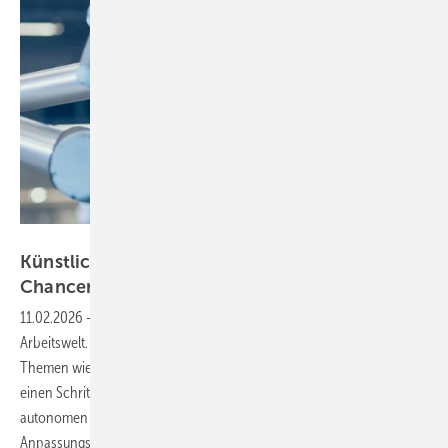
Gorodenkoff - stock.adobe.com
Künstliche Intelligenz im Arbeitsschutz:
Chancen und
Herausforderungen
11.02.2026
-
Die Diskussion um KI prägt laut der DGUV zunehmend die
Arbeitswelt. Während der Begriff Digitalisierung häufig klassische
Themen wie Automatisierung und Vernetzung beschreibt, geht KI
einen Schritt weiter: Laut der KI-Verordnung sind KI-Systeme auf einen
autonomen Betrieb ausgelegt, können nach der Inbetriebnahme
Anpassungsfähigkeit zeigen und sowohl physische als auch virtuelle