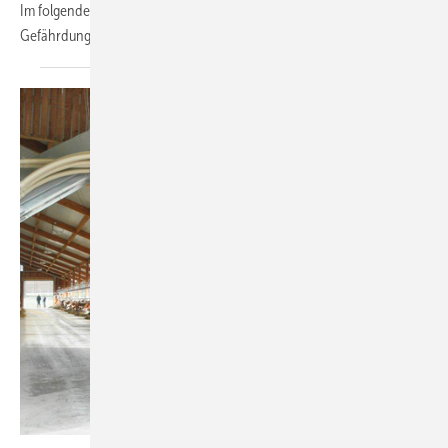
Im folgenden Artikel werden zwei Methoden zur
Gefährdungsbeurteilung durch Gewaltereignisse
aufgezeigt.
Foto: SVLFG