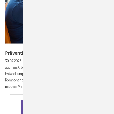
Foto: Christof Mattes
Prävention mit KI: Mensch im
Mittelpunkt
30.07.2025
-
Künstliche Intelligenz (KI) hält Einzug in alle Bereiche –
auch im Arbeitsschutz. Viele Anwendungen befinden sich noch in der
Entwicklungsphase, doch eines ist bereits klar: Ohne die menschliche
Komponente wird es auch künftig nicht gehen. Erst im Zusammenspiel
mit dem Menschen entfaltet KI ihr volles
Potenzial.