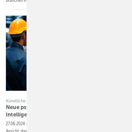
Branchen ihre Gesundheit und
Arbeitszufriedenheit?
Foto: © Summit Art Creations-stock.adobe.com
Künstliche Intelligenz
Neue psychische Belastung durch künstliche
Intelligenz?
27.06.2024
-
In jüngster Zeit verbreitet sich die hoffnungsvolle
Ansicht, dass die kommende europäische KI-Verordnung nicht nur