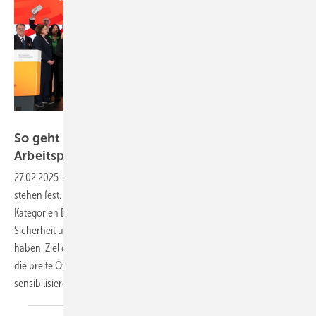
DASP/J. Konrad Schmidt
So geht Sicherheit und Gesundheit am
Arbeitsplatz
27.02.2025
-
Die Gewinner des Deutschen Arbeitsschutzpreises 2025
stehen fest. Die unabhängige Jury zeichnete in diesem Jahr in vier
Kategorien Betriebe aus, die sich in herausragender Weise um
Sicherheit und Gesundheit am Arbeitsplatz verdient gemacht
haben. Ziel des Preises ist es, die Unternehmen in Deutschland und
die breite Öffentlichkeit für die Bedeutung des Arbeitsschutzes zu
sensibilisieren.