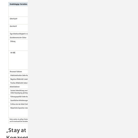
„Stay at Work“ – ein ressourcenorientiertes