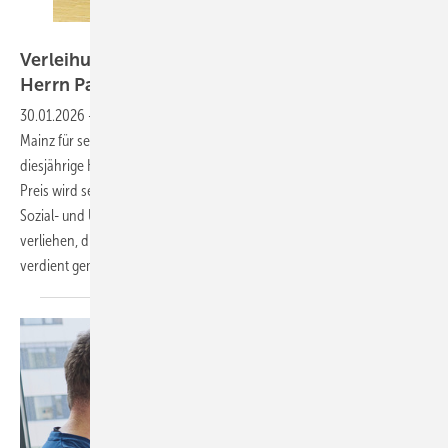
Foto: Debora Brückbauer, Mainz
Verleihung des Heinrich-Dupuis-Preises an
Herrn Patrick
Aligbe
30.01.2026
-
Herr Patrick Aligbe wurde am 19. November 2025 in
Mainz für sein hohes Engagement im Bereich des Arbeitsschutzes der
diesjährige Heinrich-Dupuis-Preis überreicht. Der Heinrich-Dupuis-
Preis wird seit dem Jahr 2015 vom Verein zur Förderung der Arbeits-,
Sozial- und Umweltmedizin in Mainz (FASUM e. V.) an Persönlichkeiten
verliehen, die sich für die entsprechenden Fächer herausragend
verdient gemacht
haben.