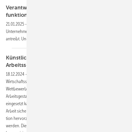
navee – stock.adobe.com
Verantwortung im Arbeitsschutz: So
funktioniert
es
21.01.2025
-
In einer Kurzfilmreihe der BG Verkehr erklären sechs
Unternehmerinnen und Unternehmer, was sie beim Arbeitsschutz
antreibt. Und sie geben gute Tipps für die
Praxis.
Künstliche Intelligenz, Normung und
Arbeitsschutz
18.12.2024
-
Künstliche Intelligenz (KI) kann für den
Wirtschaftsstandort Deutschland ein entscheidender
Wettbewerbsvorteil werden und zusätzlich noch viel Gutes für die
Arbeitsgestaltung und den Arbeitsschutz mit sich bringen. Richtig
eingesetzt kann KI Produkte und Dienstleistungen verbessern UND die
Arbeit sicherer sowie angenehmer machen. Um diese Win-Win-Situa­
tion hervorzubringen, müssen jedoch Spielregeln eingehalten
werden. Diese stellt aktuell die KI-Verordnung der EU auf, die durch