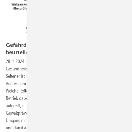
Gefährdung durch Gewaltereignisse
beurteilen, aber
wie?
28.11.2024
-
Gewaltereignisse sind in Einrichtungen des
Gesundheitsdienstes und der Wohlfahrtspflege keine Seltenheit.
Seltener ist jedoch der systematische und analytische Umgang mit
Aggressionen und Gewalt. Aber wie kann dies erreicht werden?
Welche Rolle haben Arbeitsschutzexpertinnen und -experten im
Betrieb dabei? Eine Gefährdungsbeurteilung, die das Thema Gewalt
aufgreift, ist zentraler Bestandteil eines gelungenen
Gewaltpräventionsmanagements. Sie kann den betrieblichen
Umgang mit herausforderndem Verhalten entscheidend verbessern
und damit auch zu einer Reduktion von Gewaltereignissen beitragen.