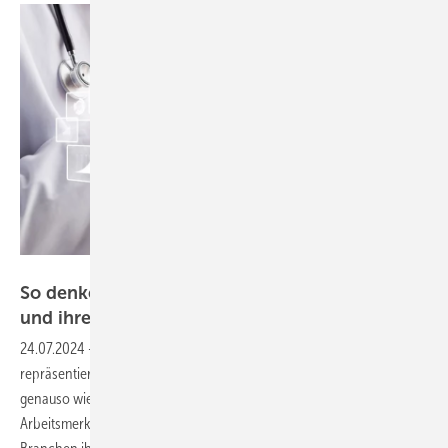
BillionPhotos.com
So denken die Beschäftigten über ihre Arbeit
und ihre
Gesundheit
24.07.2024
-
Die personenbezogenen Dienstleistungen
repräsentieren sehr unterschiedliche Berufe, die Pflege gehört hierzu
genauso wie die Lehrberufe. Was aber sind ihre gemeinsamen
Arbeitsmerkmale und wie bewerten die Beschäftigten dieser