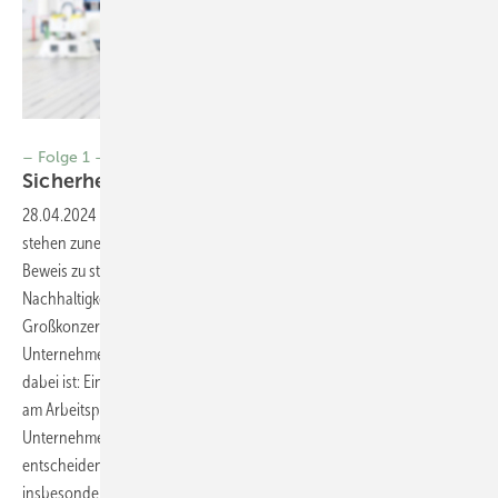
Foto: © industrieblick-stock-adobe.com
– Folge 1 –
Sicherheit und Gesundheit bei der
Arbeit
28.04.2024
-
Nachhaltigkeit beim Arbeitsschutz Unternehmen
stehen zunehmend in der Pflicht, ihre nachhaltige Arbeitsweise unter
Beweis zu stellen. Mit der Einführung der neuen EU-Richtlinie zur
Nachhaltigkeits­berichterstattung sehen sich zukünftig nicht nur
Großkonzerne, sondern auch kleinere und mittel­ständische
Unternehmen vor Herausforderungen gestellt. Die gute Nachricht
dabei ist: Ein bewusstes Engagement für Sicherheit und Gesundheit
am Arbeitsplatz zahlt direkt auf die Nachhaltigkeitsbilanz eines
Unternehmens ein. In einer Zeit, in der Nachhaltigkeit zu einem
entscheidenden gesellschaftlichen Anliegen avanciert, erwarten
insbesondere junge Menschen von Unternehmen ein verstärktes