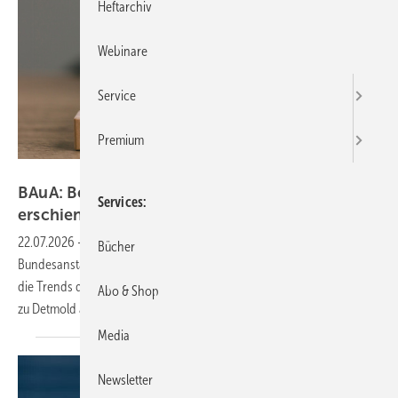
Heftarchiv
Webinare
Service
Premium
Omid studio - stock.adobe.com
BAuA: Bericht "Arbeitswelt im Wandel 2026"
Services
erschienen
22.07.2026
-
Mit dem Bericht "Arbeitswelt im Wandel" fasst die
Bücher
Bundesanstalt für Arbeitsschutz und Arbeitsmedizin (BAuA) jedes Jahr
die Trends der Arbeitswelt zusammen. Darüber berichtet die IHK Lippe
Abo & Shop
zu Detmold auf ihrer
Webseite.
Media
Newsletter