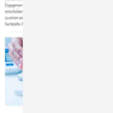
Engagement in diesem Bereich. Dieses Kriterium spielt eine
entscheidende Rolle bei der Auswahl des Arbeitgebers und wird somit
zu einem wichtigen Wettbewerbsfaktor im Kampf um qualifizierte
Fachkräfte. Ronny
Senft
Foto: © nito-stock.adobe.com