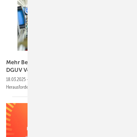
auremar – stock.adobe.com
Mehr Betreuungsangebote und Reform der
DGUV Vorschrift
2
18.03.2025
-
Kleine Unternehmen stehen vor großen
Herausforderungen beim
Arbeitsschutz.