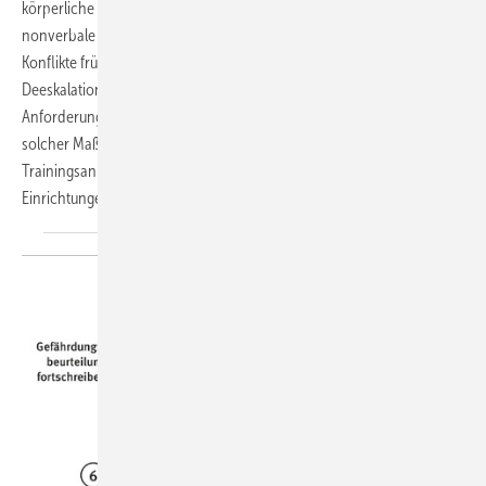
körperliche Abwehrtechniken hinaus. Sie umfassen insbesondere
nonverbale und verbale Techniken, die den Beschäftigten helfen,
Konflikte frühzeitig zu erkennen und darauf zu reagieren. Damit
Deeskalationstrainings wirksam sind, müssen sie bestimmte
Anforderungen erfüllen. Ein entscheidender Faktor für den Erfolg
solcher Maßnahmen ist die Auswahl von spezialisierten
Trainingsanbietern und die Einbindung in die betriebliche Struktur der
Einrichtungen.