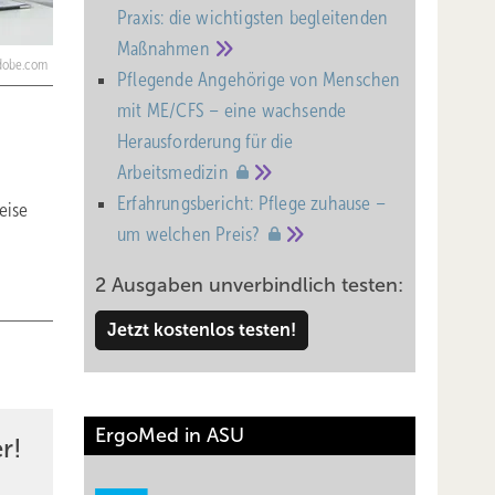
Praxis: die wichtigsten begleitenden
Maßnahmen
adobe.com
Pflegende Angehörige von Menschen
mit ME/CFS – eine wachsende
Heraus­forderung für die
Arbeitsmedizin
Erfahrungsbericht: Pflege zuhause –
eise
um welchen
Preis?
2 Ausgaben unverbindlich testen:
Jetzt kostenlos testen!
ErgoMed in ASU
r!