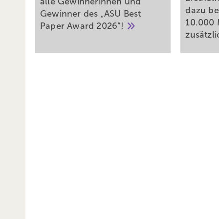
alle Gewinnerinnen und
dazu be
Gewinner des „ASU Best
10.000 
Paper Award
2026“!
zusätzl