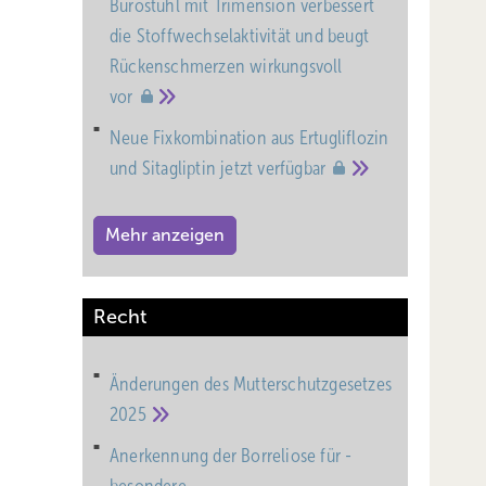
Bürostuhl mit Trimension verbessert
die Stoffwechselaktivität und beugt
Rückenschmerzen wirkungsvoll
vor
Neue Fixkombination aus Ertugliflozin
und Sitagliptin jetzt
verfügbar
Mehr anzeigen
Recht
Änderungen des Mutterschutz­gesetzes
2025
Anerkennung der Borreliose für ­