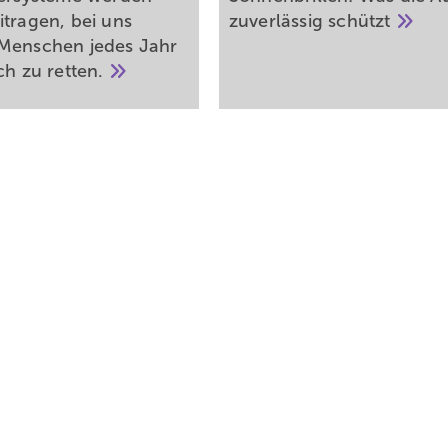
itragen, bei uns
zuverlässig
schützt
Menschen jedes Jahr
ich zu
retten.