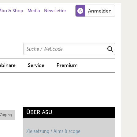
Abo & Shop
Media
Newsletter
Search
Suchen
binare
Service
Premium
ÜBER ASU
 Zugang
Zielsetzung / Aims & scope