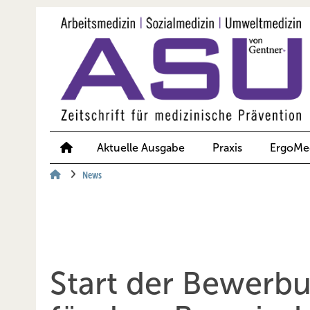
Springe
Springe
Springe
auf
auf
auf
Hauptinhalt
Hauptmenü
SiteSearch
Aktuelle Ausgabe
Praxis
ErgoMe
News
Start der Bewerb