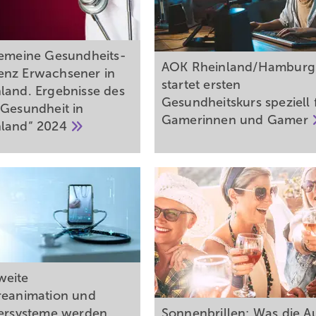
gemeine Gesundheits­
AOK Rheinland/Hamburg
nz Erwachsener in
startet ersten
land. Ergebnisse des
Gesundheitskurs speziell 
„Gesundheit in
Gamerinnen und
Gamer
hland“
2024
weite
reanimation und
fersysteme werden
Sonnenbrillen: Was die 