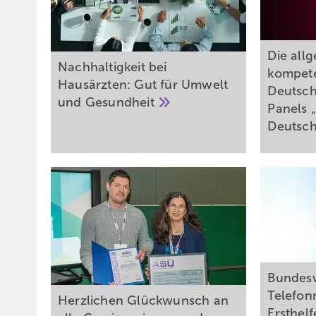
Die all
Nachhaltigkeit bei
kompete
Hausärzten: Gut für Umwelt
Deutsch
und
Gesundheit
Panels 
Deutsc
Bundes
Telefon
Herzlichen Glückwunsch an
Ersthel