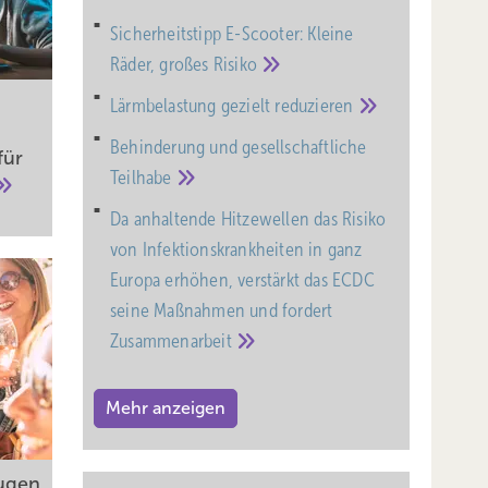
Sicherheitstipp E-Scooter: Kleine
Räder, großes
Risiko
Lärmbelastung gezielt
reduzieren
Behinderung und gesell­schaft­liche
für
Teil­habe
Da anhaltende Hitzewellen das Risiko
von Infektionskrankheiten in ganz
Europa erhöhen, verstärkt das ECDC
seine Maßnahmen und fordert
Zusammenarbeit
Mehr anzeigen
Augen