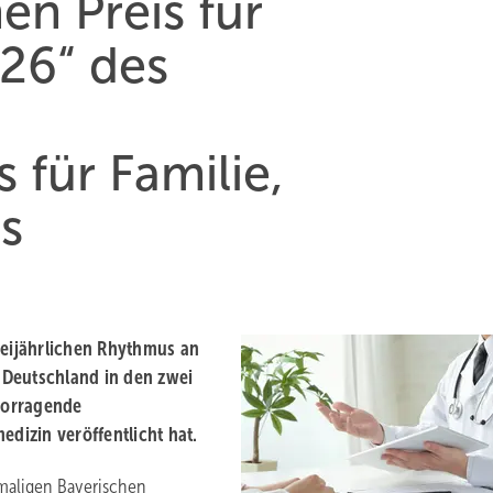
en Preis für
26“ des
 für Familie,
es
weijährlichen Rhythmus an
n Deutschland in den zwei
rvorragende
edizin veröffentlicht hat.
maligen Bayerischen