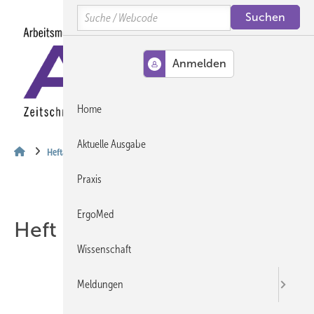
Springe
Springe
Springe
Search
auf
auf
auf
Hauptinhalt
Hauptmenü
SiteSearch
MENÜ
Home
Aktuelle Ausgabe
Heftarchiv
Praxis
ErgoMed
Heft 04-2003
Wissenschaft
Meldungen