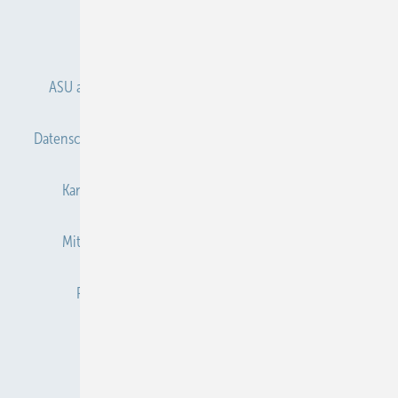
Anmelden
Anmeldung & Registrierung
ASU abonnieren
ASU Partner
Autorenhinweise
Datenschutz
E-Paper
Gentner Verlag
Impressum
Karriere bei Gentner
Kontakt
Mediaservice
Mitgliedschaften und Engagement
Newsletter
Privacy Manager
Redaktion
RSS-Feed
Veranstaltungen / Webinare
© 2026 ASU