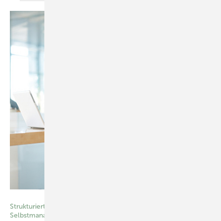
George Doyle/Thinkstock
Strukturierte Gruppenprogramme zur Förderung von
Selbstmanagement und Gesundheitskompetenz bei