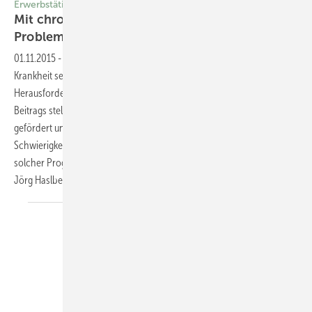
Erwerbstätigkeit
Mit chronischer Krankheit arbeiten — (k)ein
Problem?
01.11.2015
-
Selbstmanagement
Erwerbstätige mit einer chronischen
Krankheit sehen sich im (Arbeits-)Leben einer Vielzahl von
Herausforderungen gegenüber. Die Autoren des nachfolgenden
Beitrags stellen Ansätze vor, mit denen das Selbstmanagement
gefördert und Bewältigungsstrategien eingeübt werden können.
Schwierigkeiten und Chancen bei der Einführung und Umsetzung
solcher Programme werden ebenfalls thematisiert.
Margot Klein und
Jörg
Haslbeck