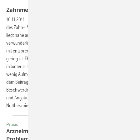
Zahnmedizinische Probleme auf
Reisen
10.11.2011
-
Die Morbidität der Weltbevölkerung an Erkrankungen
des Zahn-, Mund und Kiefersystems
liegt nahe an 100 %. So ist es nicht
verwunderlich, dass der Prozentsatz von Reisenden
mit entsprechenden Problemen nicht
gering ist. Eher ist erstaunlich, dass diesen
mitunter schwerwiegenden Problemen nur
wenig Aufmerksamkeit gewidmet wird. In
dem Beitrag werden die am häufigsten auftretenden
Beschwerden beschrieben, kategorisiert
und Angaben zur Prävention und
Nottherapien vor Ort
dargestellt.
Praxis
Arzneimittel werden immer mehr zum
Problem