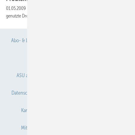
01.05.2009
-
In der erwerbstätigen Bevölkerung ist Alkohol die meist
genutzte
Droge
Abo- & Leserservice
AGB
Alle Inhalte chronologisch
Anmelden
Anmeldung & Registrierung
ASU abonnieren
ASU Partner
Autorenhinweise
Datenschutz
E-Paper
Gentner Verlag
Impressum
Karriere bei Gentner
Kontakt
Mediaservice
Mitgliedschaften und Engagement
Newsletter