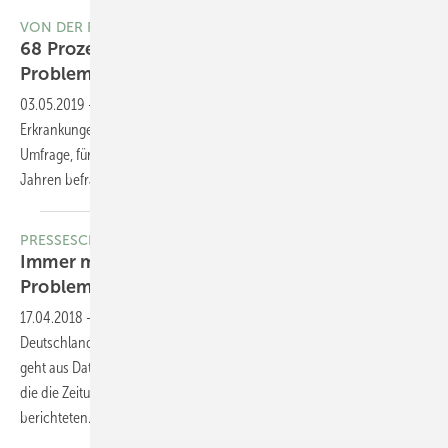
VON DER REDAKTION EMPFOHLEN
68 Prozent der Deutschen: psychische
Probleme machen oft
berufsunfähig
03.05.2019
-
Die Deutschen vermuten vor allem psychische
Erkrankungen als Ursache für Berufsunfähigkeit. Das zeigt eine Online-
Umfrage, für die im April 2019 mehr als 2.000 Bundesbürger ab 18
Jahren befragt
wurden.
PRESSESCHAU
Immer mehr Arbeitnehmer wegen psychischer
Probleme in
Reha
17.04.2018
-
(Deutsches Ärzteblatt) Immer mehr Arbeitnehmer in
Deutschland machen wegen psychischer Probleme eine Reha. Das
geht aus Daten der Deutschen Rentenversicherung Bund hervor, über
die die Zeitungen des Redaktionsnetzwerks Deutschland
berichteten.