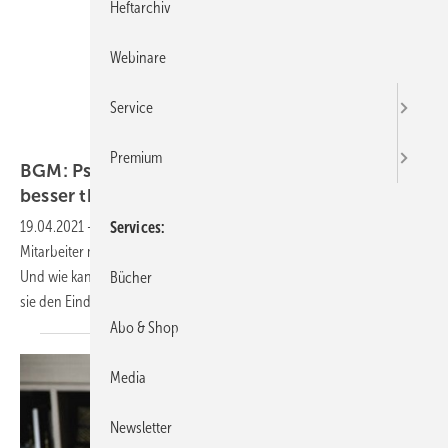
Heftarchiv
Webinare
Service
Getty Images/Dobrila Vignjevic
Premium
BGM: Psychische Probleme am Arbeitsplatz –
besser thematisieren als
schweigen
19.04.2021
-
Wie sollten Führungskräfte reagieren, wenn ein
Services
Mitarbeiter mitteilt, psychisch erkrankt oder stark belastet zu sein?
Und wie kann eine Führungskraft einen Mitarbeiter ansprechen, wenn
Bücher
sie den Eindruck hat, dass dieser psychisch belastet
ist?
Abo & Shop
Media
Newsletter