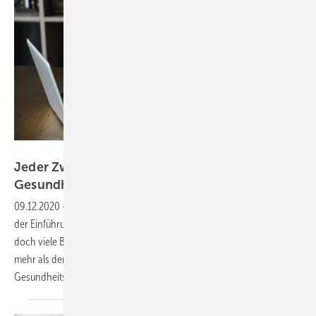
Getty Images/Jun
Jeder Zweite hat Probleme beim
Gesundheitssurfen
09.12.2020
-
Die Digitalisierung im Gesundheitswesen schreitet mit
der Einführung von DiGA und elektronischer Patientenakte voran –
doch viele Bürger kommen nicht mehr mit, so die Ärzte-Zeitung. Bei
mehr als der Hälfte der Deutschen mangelt es an digitaler
Gesundheitskompetenz, zeigt eine
AOK-Umfrage.