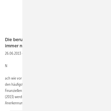
Die berufliche Lärmschwerhörigkeit — Ein
immer noch ungelöstes
Problem!
26.06.2013
-
N
ach wie vor gehört die berufliche Lärmschwerhörigkeit (BK 2301) zu
den häufigsten Berufskrankheiten. Im neuesten Statistischen und
Finanziellen Bericht des Bundesministeriums für Arbeit und Soziales
(2013) werden für das Jahr 2011 12 103 Anzeigen, 6304
Anerkennungen und 377
erstmals...