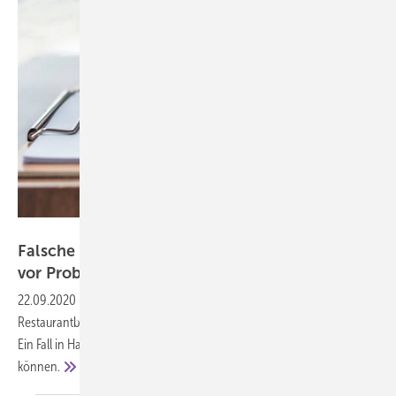
Getty Images/Chinnapong
Falsche Kontaktdaten stellen Gesundheitsamt
vor
Probleme
22.09.2020
-
Nicht alle Menschen geben beim Bar- oder
Restaurantbesuch korrekte Kontaktdaten an, meldet die ÄrzteZeitung.
Ein Fall in Hamburg zeigt nun, welche Probleme daraus entstehen
können.