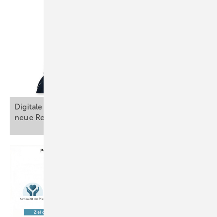
Am 30. Juni 2021 wurde die einjährige Pilotphase mit dem ersten
Meilenstein, dem Entwickeln eines Projektmanuals, abgeschlossen.
Die Erfahrungen und Erkenntnisse der Pilotphase wurden – auch
unter dem Eindruck der coronabedingten Anforderungen –
zusammengefasst und bilden damit die Grundlage für die Beratung
und die Arbeitsprozesse in der nächsten Projektphase, der
„operativen Umsetzungsphase“ (➥
Abb. 1
).
Zum Projektauftrag gehört, dieses Manual unter Berücksichtigung von
Digitale Anwendungen in der ­Arbeitsmedizin –
Erkenntnissen aus der laufenden Beratung bzw. aus der
neue Regelwerke im
Entstehen
Zusammenarbeit der Partner im Projekt kontinuierlich
weiterzuentwickeln.
Projektziele
Wesentlich beobachtet werden die Zahlen des Zugangs, des Verbleibs
in Kurz- und Langzeitcoaching, der begleitenden Maßnahmen (z. B.
psychologische Diagnostik und Belastungserprobung) bis zur