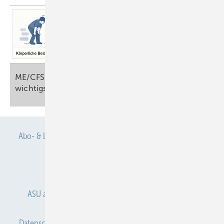
ME/CFS in der betriebsärztlichen Praxis: die
wichtigsten begleitenden
Maßnahmen
Abb. 2:
Beratungsverlauf und unterschiedlichen Zeitverläufe
im HGuA (eigene Darstellung)
Zielgruppe
Abo- & Leserservice
AGB
Alle Inhalte chronologisch
Das HGuA ist als zusätzliches und gleichzeitig präventives Projekt
Anmelden
Anmeldung & Registrierung
vorgesehen. „Zusätzlich“ bedeutet, nicht als Konkurrenzangebot zu
bereits gut etablierten Angeboten aufzutreten oder vorrangige
ASU abonnieren
ASU Partner
Autorenhinweise
Leistungen zu unterlaufen.
„Präventiv“ meint das Erkennen und Vermeiden beispielsweise einer
Datenschutz
E-Paper
Gentner Verlag
Impressum