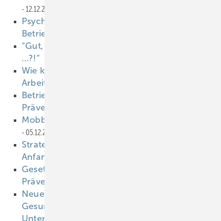
12.12.2018
Psychische Gesundheit — Umsetzung im
Betrieb
12.12.2018
“Gut, dass wir mal darüber geredet haben
…?!“
07.12.2018
Wie kann sitzendes Verhalten am
Arbeitsplatz vermieden werden?
07.12.2018
Betriebliche Gesundheitsförderung und
Prävention
05.12.2018
Mobbing und Gewalt am Arbeitsplatz
05.12.2018
Strategie für weniger Zucker und Fett soll
Anfang 2019 starten
05.12.2018
Gesetzgeber setzt auf Qualität in der
Prävention
05.12.2018
Neues Bündnis für bessere
Gesundheitsförderung in Thüringer
Unternehmen
04.12.2018