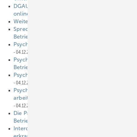
DGAUM 2019 - Programm und Anmeldung
online!
04.12.2018
Weitere Beiträge zum Thema
04.12.2018
Sprechstunde “Psychische Gesundheit im
Betrieb”
04.12.2018
Psychische Gesundheit — Praxis im Betrieb
04.12.2018
Psychische Gesundheit —Umsetzung im
Betrieb
04.12.2018
Psychische Gesundheit — Praxis im Betrieb
04.12.2018
Psychiatrische Patienten in der
arbeitsmedizinischen Betreuung
04.12.2018
Die Psychosomatische Sprechstunde im
Betrieb
04.12.2018
Interdisziplinäre Versorgung psychisch
erkrankter Arbeitnehmer
04.12.2018