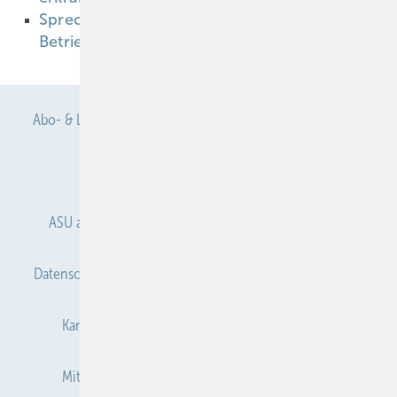
Sprechstunde “Psychische Gesundheit“ im
Betrieb
04.12.2018
Abo- & Leserservice
AGB
Alle Inhalte chronologisch
Anmelden
Anmeldung & Registrierung
ASU abonnieren
ASU Partner
Autorenhinweise
Datenschutz
E-Paper
Gentner Verlag
Impressum
Karriere bei Gentner
Kontakt
Mediaservice
Mitgliedschaften und Engagement
Newsletter