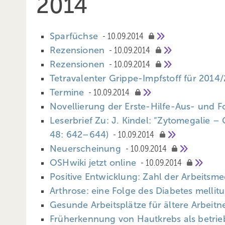
2014
Sparfüchse
10.09.2014
Rezensionen
10.09.2014
Rezensionen
10.09.2014
Tetravalenter Grippe-Impfstoff für 2014
Termine
10.09.2014
Novellierung der Erste-Hilfe-Aus- und F
Leserbrief Zu: J. Kindel: “Zytomegalie 
48: 642–644)
10.09.2014
Neuerscheinung
10.09.2014
OSHwiki jetzt online
10.09.2014
Positive Entwicklung: Zahl der Arbeitsme
Arthrose: eine Folge des Diabetes mellit
Gesunde Arbeitsplätze für ältere Arbei
Früherkennung von Hautkrebs als betrie