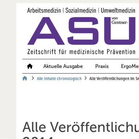
Springe
Springe
Springe
auf
auf
auf
Hauptinhalt
Hauptmenü
SiteSearch
Aktuelle Ausgabe
Praxis
ErgoMe
Alle Inhalte chronologisch
Alle Veröffentlichungen im 
Alle Veröffentlic