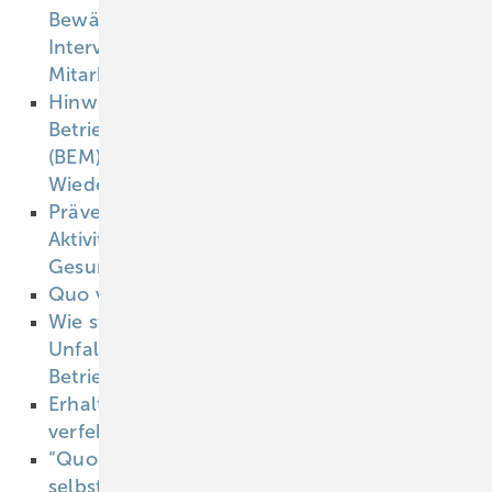
Bewältigung stellen nur eine polarisierte
Interventionsmöglichkeit auf
Mitarbeiterebene dar
01.03.2010
Hinweise zur Differenzierung zwischen
Betrieblichem Eingliederungsmanagement
(BEM) und Stufenweiser
Wiedereingliederung
01.03.2010
Präventionsbericht: mehr Krankenkassen-
Aktivitäten in der betrieblichen
Gesundheitsförderung
01.03.2010
Quo vadis G 25 und G 41
01.03.2010
Wie steht es um den
Unfallversicherungsschutz beim
Betriebssport?
01.03.2010
Erhalt der Beschäftigungsfähigkeit: Ziel
verfehlt?
01.03.2010
“Quo vadis Arbeitsmedizin“ — Forum
selbstständiger Arbeitsmediziner, 21. April