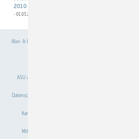
2010 bei Nürnberg (91093 Heßdorf)
01.03.2010
Abo- & Leserservice
AGB
Alle Inhalte chronologisch
Anmelden
Anmeldung & Registrierung
ASU abonnieren
ASU Partner
Autorenhinweise
Datenschutz
E-Paper
Gentner Verlag
Impressum
Karriere bei Gentner
Kontakt
Mediaservice
Mitgliedschaften und Engagement
Newsletter