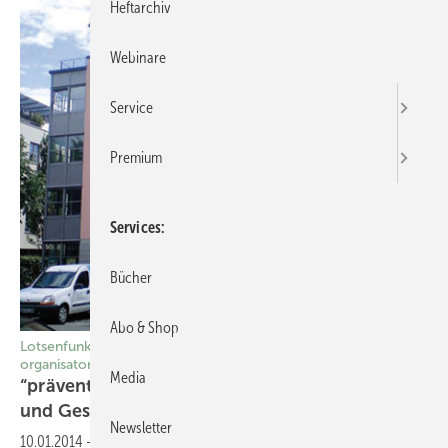
Heftarchiv
Webinare
Service
Premium
Services
Bücher
Abo & Shop
Lotsenfunktion der Arbeitsmedizin – inhaltlich und
organisatorisch
Media
“prävention für morgen“: Zentrum für Arbeit
und Gesundheit
Sachsen
Newsletter
10.01.2014
-