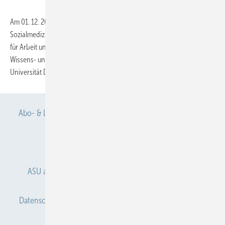
Am 01. 12. 2001 gründete das Institut und Poliklinik für Arbeits- und
Sozialmedizin der Medizinischen Fakultät Dresden (IPAS) das Zentrum
für Arbeit und Gesundheit Sachsen (ZAGS) an der Gesellschaft für
Wissens- und Technologietransfer GmbH der Technischen
Universität Dresden (GWT-TUD
GmbH)...
Abo- & Leserservice
AGB
Alle Inhalte chronologisch
Anmelden
Anmeldung & Registrierung
ASU abonnieren
ASU Partner
Autorenhinweise
Datenschutz
E-Paper
Gentner Verlag
Impressum