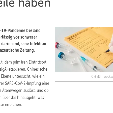
eile haben
d-19-Pandemie bestand
erlässig vor schwerer
arin sind, eine Infektion
azeutische Zeitung.
ut, dem primären Eintrittsort
sIgA) etablieren. Chinesische
 Ebene untersucht, wie ein
diy13 – stock.
ärer SARS-CoV-2-Impfung eine
n Atemwegen auslöst, und ob
h über das hinausgeht, was
ise erreichen.