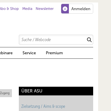
Abo & Shop
Media
Newsletter
Search
Suchen
binare
Service
Premium
ÜBER ASU
 Zugang
Zielsetzung / Aims & scope