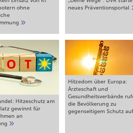
Kein Einsatz von KI
„Deine Wege“: DVR starte
botern ohne
neues
Präventionsportal
iche
timmung
Hitzedom über Europa:
Ärzteschaft und
Gesundheitsverbände ruf
ndel: Hitzeschutz am
die Bevölkerung zu
latz gewinnt für
gegenseitigem Schutz
au
ehmen an
ung