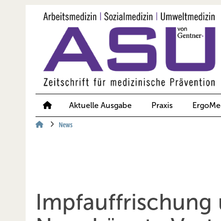
Springe
Springe
Springe
auf
auf
auf
Hauptinhalt
Hauptmenü
SiteSearch
Aktuelle Ausgabe
Praxis
ErgoMe
News
Impfauffrischung 