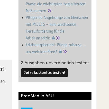
Praxis: die wichtigsten begleitenden
Maßnahmen
Pflegende Angehörige von Menschen
mit ME/CFS – eine wachsende
Heraus­forderung für die
Arbeitsmedizin
Erfahrungsbericht: Pflege zuhause –
um welchen
Preis?
2 Ausgaben unverbindlich testen:
r!
Jetzt kostenlos testen!
nen
ErgoMed in ASU