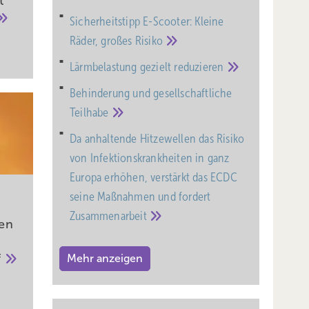
t
Sicherheitstipp E-Scooter: Kleine
Räder, großes
Risiko
Lärmbelastung gezielt
reduzieren
Behinderung und gesell­schaft­liche
Teil­habe
Da anhaltende Hitzewellen das Risiko
von Infektionskrankheiten in ganz
Europa erhöhen, verstärkt das ECDC
seine Maßnahmen und fordert
Zusammenarbeit
en
f
Mehr anzeigen