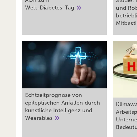
AOK zum
Studie: 
Welt-Diabetes-Tag
und Ro
betriebl
Mitbes
Echtzeitprognose von
epileptischen Anfällen durch
Klimawa
künstliche Intelligenz und
Arbeitsp
Wearables
Untern
Bedeut