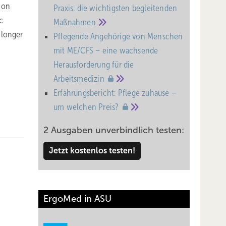
n on
Praxis: die wichtigsten begleitenden
c
Maßnahmen
 longer
Pflegende Angehörige von Menschen
mit ME/CFS – eine wachsende
Heraus­forderung für die
Arbeitsmedizin
Erfahrungsbericht: Pflege zuhause –
um welchen
Preis?
2 Ausgaben unverbindlich testen:
Jetzt kostenlos testen!
ErgoMed in ASU