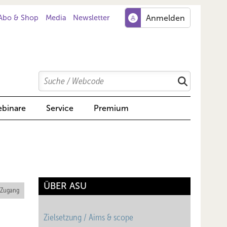
Abo & Shop
Media
Newsletter
Search
Suchen
binare
Service
Premium
ÜBER ASU
 Zugang
Zielsetzung / Aims & scope