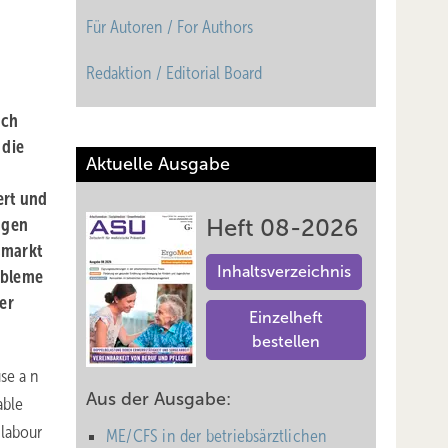
Für Autoren / For Authors
Redaktion / Editorial Board
ich
 die
Aktuelle Ausgabe
ert und
ngen
Heft 08-2026
smarkt
Inhaltsverzeichnis
obleme
er
Einzelheft
bestellen
se a n
Aus der Ausgabe:
able
 labour
ME/CFS in der betriebsärztlichen