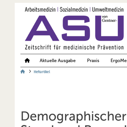
Springe
Springe
Springe
auf
auf
auf
Hauptinhalt
Hauptmenü
SiteSearch
Aktuelle Ausgabe
Praxis
ErgoMe
Heftartikel
Demographischer