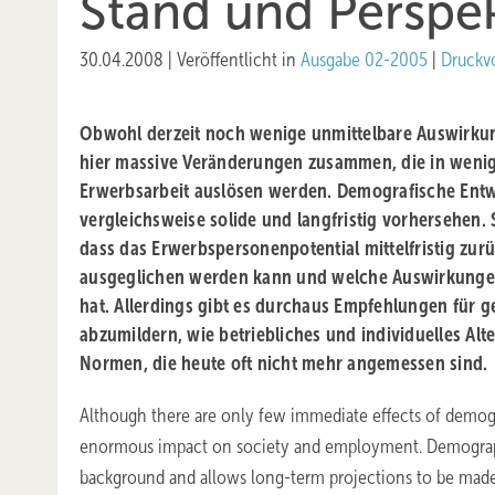
Stand und Perspe
30.04.2008
|
Veröffentlicht in
Ausgabe 02-2005
|
Druckv
Obwohl derzeit noch wenige unmittelbare Auswirku
hier massive Veränderungen zusammen, die in wenig
Erwerbsarbeit auslösen werden. Demografische Entwi
vergleichsweise solide und langfristig vorhersehen. 
dass das Erwerbspersonenpotential mittelfristig zur
ausgeglichen werden kann und welche Auswirkungen
hat. Allerdings gibt es durchaus Empfehlungen fü
abzumildern, wie betriebliches und individuelles Al
Normen, die heute oft nicht mehr angemessen sind.
Although there are only few immediate effects of demogr
enormous impact on society and employment. Demograp
background and allows long-term projections to be made.