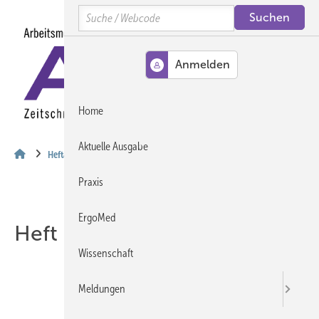
Springe
Springe
Springe
Search
auf
auf
auf
Hauptinhalt
Hauptmenü
SiteSearch
MENÜ
Home
Aktuelle Ausgabe
Heftarchiv
Praxis
ErgoMed
Heft 12-2007
Wissenschaft
Meldungen