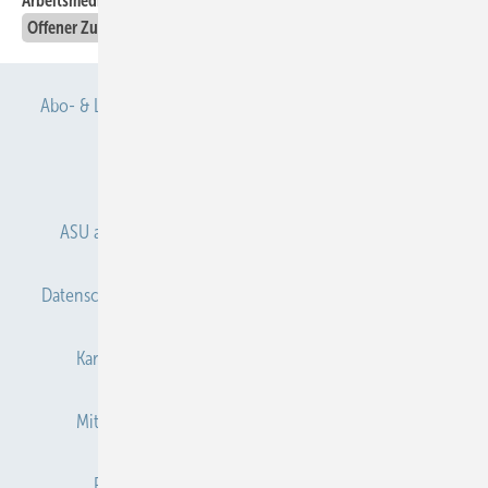
Arbeitsmedizin und Umweltmedizin e. V. Acrylamid
Offener Zugang
Abo- & Leserservice
AGB
Alle Inhalte chronologisch
Anmelden
Anmeldung & Registrierung
ASU abonnieren
ASU Partner
Autorenhinweise
Datenschutz
E-Paper
Gentner Verlag
Impressum
Karriere bei Gentner
Kontakt
Mediaservice
Mitgliedschaften und Engagement
Newsletter
Privacy Manager
Redaktion
RSS-Feed