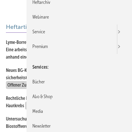
Heftarchiv
Webinare
Heftartikel
Service
Lyme-Borreliose bei beruflich zeckenexponierten Personen
528
Premium
Eine arbeitsmedizinisch-unfallversicherungsrechtliche Bewertung
anhand einer Kasuistik
Offener Zugang
Services
Neues BG-Konzept der betriebsärztlichen und
534
sicherheitstechnischen Betreuung kleiner Betriebe
Bücher
Offener Zugang
Abo & Shop
Rechtliche Rahmenbedingungen für berufsbedingten
521
Hautkrebs
Offener Zugang
Media
Untersuchung der Medizinstudenten nach der
514
Newsletter
Biostoffverordnung
Offener Zugang