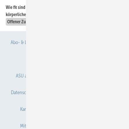
Wie fit sind Führungskräfte? — Eine Querschnittsstudie zur
508
körperlichen Aktivität und Leistungsfähigkeit von Managern
Offener Zugang
Abo- & Leserservice
AGB
Alle Inhalte chronologisch
Anmelden
Anmeldung & Registrierung
ASU abonnieren
ASU Partner
Autorenhinweise
Datenschutz
E-Paper
Gentner Verlag
Impressum
Karriere bei Gentner
Kontakt
Mediaservice
Mitgliedschaften und Engagement
Newsletter