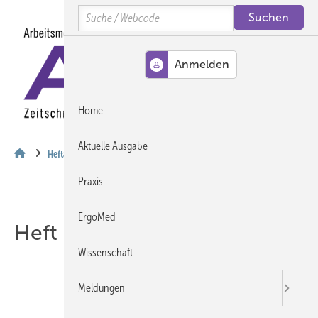
Springe
Springe
Springe
Search
auf
auf
auf
Hauptinhalt
Hauptmenü
SiteSearch
MENÜ
Home
Aktuelle Ausgabe
Heftarchiv
Praxis
ErgoMed
Heft 10-2004
Wissenschaft
Meldungen