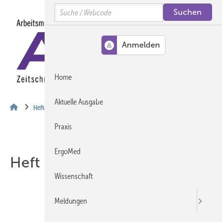
Springe
Springe
Springe
Search
auf
auf
auf
Hauptinhalt
Hauptmenü
SiteSearch
MENÜ
Home
Aktuelle Ausgabe
Heftarchiv
Praxis
ErgoMed
Heft 01-2003
Wissenschaft
Meldungen