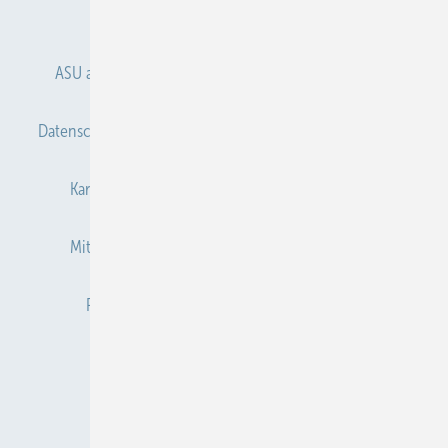
Anmelden
Anmeldung & Registrierung
ASU abonnieren
ASU Partner
Autorenhinweise
Datenschutz
E-Paper
Gentner Verlag
Impressum
Karriere bei Gentner
Kontakt
Mediaservice
Mitgliedschaften und Engagement
Newsletter
Privacy Manager
Redaktion
RSS-Feed
Veranstaltungen / Webinare
© 2026 ASU