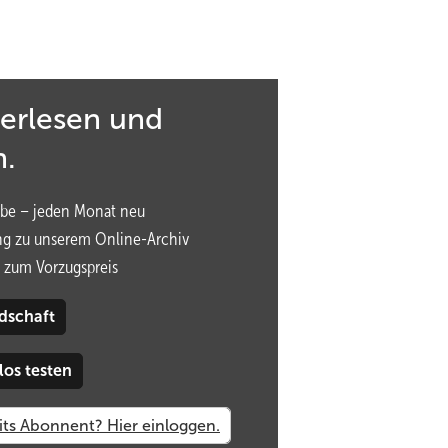
terlesen und
n.
be – jeden Monat neu
ng zu unserem Online-Archiv
 zum Vorzugspreis
dschaft
los testen