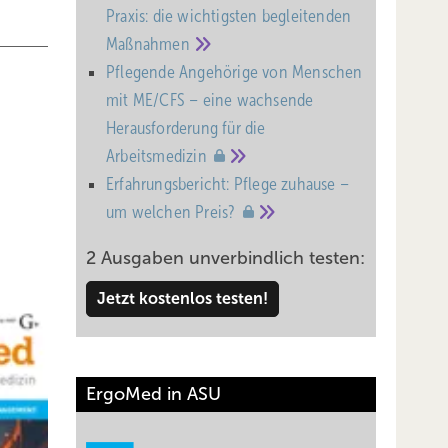
Praxis: die wichtigsten begleitenden
Maßnahmen
Pflegende Angehörige von Menschen
mit ME/CFS – eine wachsende
Heraus­forderung für die
Arbeitsmedizin
Erfahrungsbericht: Pflege zuhause –
um welchen
Preis?
2 Ausgaben unverbindlich testen:
Jetzt kostenlos testen!
ErgoMed in ASU