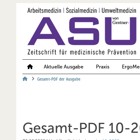
Springe
Springe
Springe
auf
auf
auf
Hauptinhalt
Hauptmenü
SiteSearch
Aktuelle Ausgabe
Praxis
ErgoMe
Gesamt-PDF der Ausgabe
Gesamt-PDF 10-2