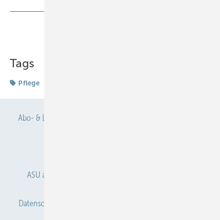
Teilen
Link kopieren
Tags
Pflege
Abo- & Leserservice
AGB
Alle Inhalte chronologisch
Anmelden
Anmeldung & Registrierung
ASU abonnieren
ASU Partner
Autorenhinweise
Datenschutz
E-Paper
Gentner Verlag
Impressum