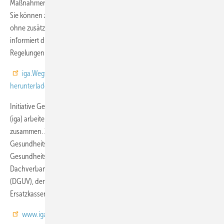
Maßnahmen werden anhand anschaulicher Praxisbeispiele erläutert.
Sie können zudem dabei helfen, die Fehlzeiten pflegender Kollegen
ohne zusätzliche Ressourcen von außen zu verringern. Des Weiteren
informiert die iga.Broschüre über alle wichtigen gesetzlichen
Regelungen zur Vereinbarkeit von Pflege und Beruf.
iga.Wegweiser "Beruf und Pflegeverantwortung" kostenlos
herunterladen
Initiative Gesundheit und ArbeitIn der Initiative Gesundheit und Arbeit
(iga) arbeiten gesetzliche Kranken- und Unfallversicherung
zusammen. Ziel der Initiative ist es, arbeitsbedingten
Gesundheitsgefahren durch Arbeitsschutz und betriebliche
Gesundheitsförderung vorzubeugen. iga ist eine Kooperation von BKK
Dachverband e. V., der Deutschen Gesetzlichen Unfallversicherung
(DGUV), dem AOK-Bundesverband und dem Verband der
Ersatzkassen e. V. (vdek).
www.iga-info.de