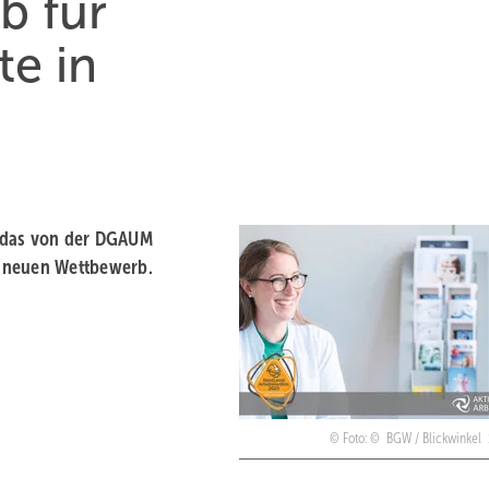
b für
te in
rt das von der DGAUM
n neuen Wettbewerb.
Foto: © BGW / Blickwinke