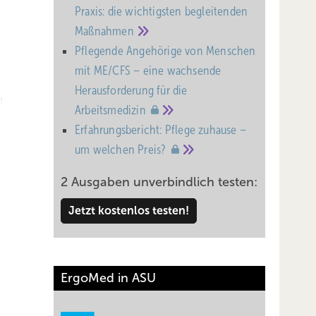
Praxis: die wichtigsten begleitenden
Maßnahmen
Pflegende Angehörige von Menschen
mit ME/CFS – eine wachsende
Heraus­forderung für die
t
Arbeitsmedizin
gen
Erfahrungsbericht: Pflege zuhause –
enschen
um welchen
Preis?
in der
2 Ausgaben unverbindlich testen:
Jetzt kostenlos testen!
 damit
ErgoMed in ASU