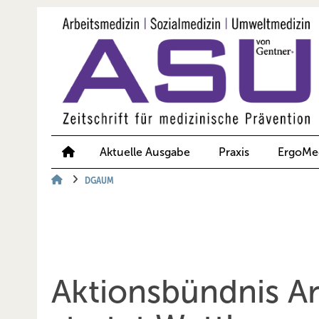
Springe
Springe
Springe
auf
auf
auf
Hauptinhalt
Hauptmenü
SiteSearch
Aktuelle Ausgabe
Praxis
ErgoMe
DGAUM
Aktionsbündnis Ar