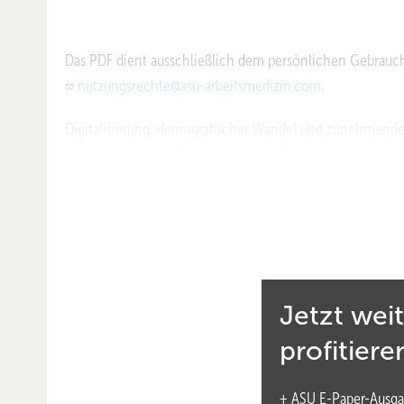
Das PDF dient ausschließlich dem persönlichen Gebrauch
nutzungsrechte@asu-arbeitsmedizin.com
.
Digitalisierung, demografischer Wandel und zunehmende Fl
prägen. Sie stellen Beschäftigte und Führungskräfte vo
und Gesundheitsvorsorge noch stärker in den Fokus – und
in einem gesundheitsfördernden Arbeitsumfeld möglichst 
Arbeitswelt am Puls der Zeit mitgestalten.
In diesem Jahr werden erstmals Best-Practice-Beispiele 
spannende betriebliche Initiativen hervorgehoben.
Jetzt wei
Eingereicht werden können Projekte aus vier Themenfel
profitiere
Return to Work:
Wiedereingliederung & Betriebliches 
+ ASU E-Paper-Ausga