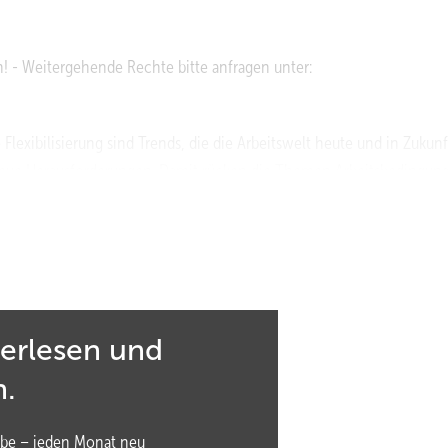
! - Weitergehende Rechte bitte anfragen unter:
exibilisierung sind Trends, die die Arbeitswelt heute und in Zukunf
r neue Herausforderungen. Damit rücken die Themen Arbeitsbedingun
 damit die Spezia­listinnen und Spezialisten, die es braucht, um M
lange gesund und motiviert zu halten. Sie sind es, die den Wandel 
in der Arbeitsmedizin durch das Aktionsbündnis ausgezeichnet – und
terlesen und
dern:
n.
Eingliederungsmanagement (BEM)
be – jeden Monat neu