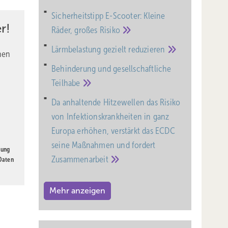
Sicherheitstipp E-Scooter: Kleine
r!
Räder, großes
Risiko
Lärmbelastung gezielt
reduzieren
nen
Behinderung und gesell­schaft­liche
Teil­habe
Da anhaltende Hitzewellen das Risiko
von Infektionskrankheiten in ganz
Europa erhöhen, verstärkt das ECDC
seine Maßnahmen und fordert
gung
Zusammenarbeit
 Daten
Mehr anzeigen