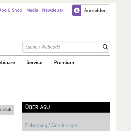
Abo & Shop
Media
Newsletter
Search
Suchen
binare
Service
Premium
ÜBER ASU
-Inhalt
Zielsetzung / Aims & scope