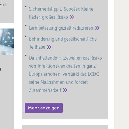
end
Sicherheitstipp E-Scooter: Kleine
Räder, großes
Risiko
Lärmbelastung gezielt
reduzieren
Behinderung und gesell­schaft­liche
Teil­habe
Da anhaltende Hitzewellen das Risiko
von Infektionskrankheiten in ganz
n
Europa erhöhen, verstärkt das ECDC
seine Maßnahmen und fordert
Zusammenarbeit
Mehr anzeigen