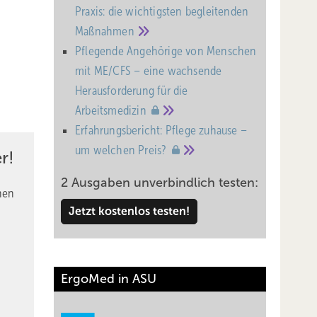
Praxis: die wichtigsten begleitenden
Maßnahmen
Pflegende Angehörige von Menschen
mit ME/CFS – eine wachsende
Heraus­forderung für die
Arbeitsmedizin
Erfahrungsbericht: Pflege zuhause –
um welchen
Preis?
r!
2 Ausgaben unverbindlich testen:
nen
Jetzt kostenlos testen!
ErgoMed in ASU