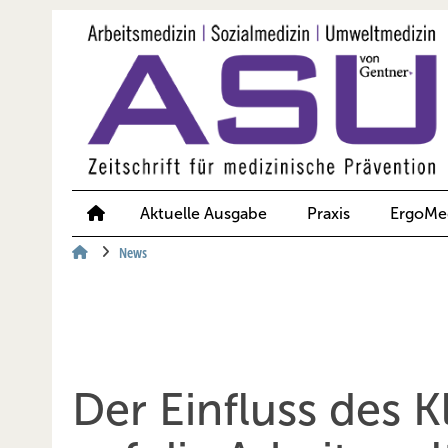
Springe
Springe
Springe
auf
auf
auf
Hauptinhalt
Hauptmenü
SiteSearch
Aktuelle Ausgabe
Praxis
ErgoMe
News
Der Einfluss des K