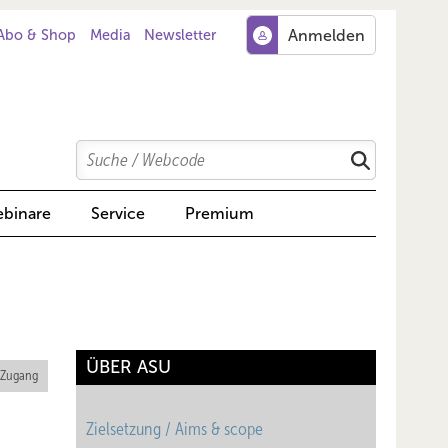
Abo & Shop
Media
Newsletter
Search
Suchen
binare
Service
Premium
ÜBER ASU
 Zugang
Zielsetzung / Aims & scope