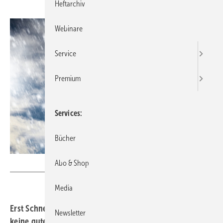
Heftarchiv
Webinare
Service
Premium
Services
Bücher
Abo & Shop
OFC Pictures - stock.adobe.com
Media
Erst Schnee oder Regen, dann klirrende Kälte. Das ist
Newsletter
keine gute Kombination für Menschen, die ihren