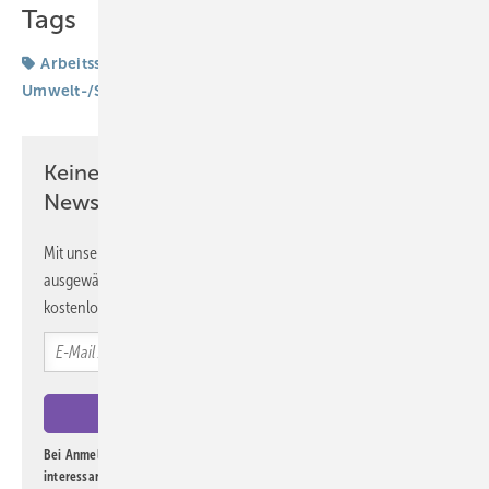
Tags
Arbeitsschutzstandards
Arbeitswelten
Umwelt-/Sozialmedizin
Keine Zeit? Kein Problem mit dem ASU
Newsletter!
Mit unserem Newsletter erhalten Sie regelmäßig von uns
ausgewählte Informationen und Neuigkeiten, gebündelt und
kostenlos direkt ins Postfach.
Bei Anmeldung zu diesem Newsletter bin ich damit einverstanden, über
interessante Verlags- und Online-Angebote
der Marken der Alfons W.