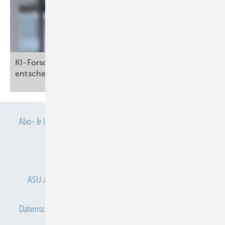
KI-Forschung: „Am Ende muss immer der Mensch
entscheiden!“
Abo- & Leserservice
AGB
Alle Inhalte chronologisch
Anmelden
Anmeldung & Registrierung
ASU abonnieren
ASU Partner
Autorenhinweise
Datenschutz
E-Paper
Gentner Verlag
Impressum