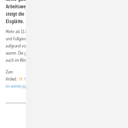
Arbeitsweg zu Fuß zurücklegen. In der kalten Jahreszeit
steigt die Unfallgefahr auf Fußwegen und Straßen durch
Eisglätte.
Mehr als 11.800 meldepflichtige Wegeunfälle von Fußgängerinnen
und Fußgängern gab es im Jahr 2024, die auf rutschigen Boden
aufgrund von Wasser, Regen, Schnee oder Glatteis zurückzuführen
waren. Die gesetzliche Unfallversicherung erklärt, wie Beschäftigte
auch im Winter sicher zur Arbeit gehen.
Zum
Artikel:
https://www.dguv.de/de/mediencenter/pm/arbeitsweg-
im-winter.jsp
Teilen
Link kopieren