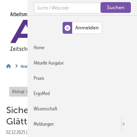
Springe
Springe
Springe
Search
auf
auf
auf
Hauptinhalt
Hauptmenü
SiteSearch
MENÜ
Home
Aktuelle Ausgabe
News
Praxis
Bibliogr. Info (RIS)
Offener Zugang
ErgoMed
Sicher zur Arbeit bei Eis und
Wissenschaft
Glätte
Meldungen
02.12.2025
|
Druckvorschau