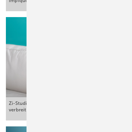
Impfquote
Zi-Studie: Multimorbidität ab 50 Jahren weit
verbreitet