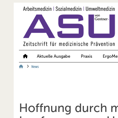
Springe
Springe
Springe
auf
auf
auf
Hauptinhalt
Hauptmenü
SiteSearch
Aktuelle Ausgabe
Praxis
ErgoMe
News
Hoffnung durch 