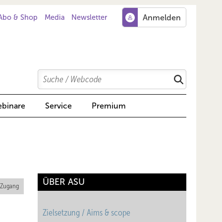
Abo & Shop
Media
Newsletter
Search
Suchen
binare
Service
Premium
ÜBER ASU
 Zugang
Zielsetzung / Aims & scope