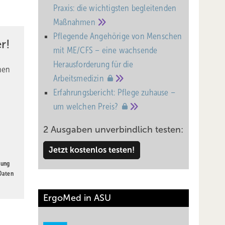
Praxis: die wichtigsten begleitenden
Maßnahmen
Pflegende Angehörige von Menschen
r!
mit ME/CFS – eine wachsende
Heraus­forderung für die
nen
Arbeitsmedizin
Erfahrungsbericht: Pflege zuhause –
um welchen
Preis?
2 Ausgaben unverbindlich testen:
Jetzt kostenlos testen!
gung
 Daten
ErgoMed in ASU